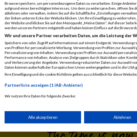
Athlon Mixed Team
Browserspeichern, um personenbezogene Daten zu verarbeiten. Einige Anbiete
aufgrund eines berechtigten Interesses. Um dem zu widersprechen, öffnen Sie die
ablehnen oder verwalten, indem Sie auf die Schaltfläche „Einstellungen verwalten“
Legende:
der linken unteren Ecke der Website klicken. Um Ihre Einwilligung zu widerrufen, 
der Website und klicken Sie auf den Menüpunkt „Meine Daten“. Auf dieser Seite 
GPos = Geschlechter Position, KPos = Kategorie Position, TPos = 
werden unseren Partnern mitgeteilt und haben keinen Einfluss auf die Browserd
Disqualifiziert
Wir und unsere Partner verarbeiten Daten, um die Leistung der W
Speichern von oder Zugriff auf Informationen auf einem Endgerät. Verwendung r
von Profilen für personalisierte Werbung. Verwendung von Profilen zur Auswahl p
Personalisierung von Inhalten. Verwendung von Profilen zur Auswahl personalis
Performance von Inhalten. Analyse von Zielgruppen durch Statistiken oder Komb
und Verbesserung der Angebote. Verwendung reduzierter Daten zur Auswahl von
Daten können außerhalb der Europäischen Union weitergegeben und in die USA 
Ihre Einwilligung und die cookie Richtlinie gelten ausschließlich für diese Website
Laufsport
Anmeldung
Erg
Partnerliste anzeigen (1 IAB-Anbieter)
Wir nutzen Ihre Daten für folgende Zwecke:
IAB-Verarbeitungszwecke:
Speichern von oder Zugriff auf Informationen auf einem Endge
Alle akzeptieren
Ablehnen
Verwendung reduzierter Daten zur Auswahl von Werbeanzeige