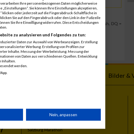
r verarbeiten Ihre personenbezogenen Daten möglicherweise
 „Einstellungen“. Sie können Ihre Einstellungen akzeptieren,
 klicken oder jederzeit auf die Fingerabdruck-Schaltfläche in
klicken Sie auf den Fingerabdruck oder den Link in der Fußzeile
können Sie Ihre Einwilligung widerrufen. Diese Entscheidungen
Team Position, DNS = Did not start, DNF = Did not finish, DQ =
aten.
ebsite zu analysieren und Folgendes zu tun:
eduzierter Daten zur Auswahl von Werbeanzeigen. Erstellung
ersonalisierter Werbung. Erstellung von Profilen zur
ierter Inhalte. Messung der Werbeleistung. Messung der
inationen von Daten aus verschiedenen Quellen. Entwicklung
 Inhalten.
gesendet werden.
/App.
ebnisse
Kalender
Bilder & 
Themen
rät
Nein, anpassen
Vienna City Marathon
Vienna Night Run
Salzburg Marathon
n