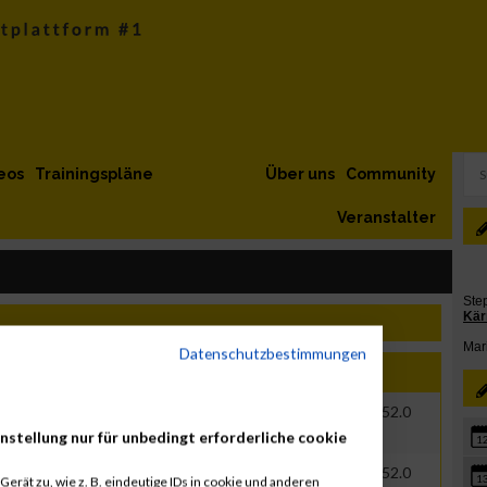
eos
Trainingspläne
Über uns
Community
Veranstalter
Datenschutzbestimmungen
Jahr
Nation
Verein
Net
Brut
1994
AUT
02:10:48.9
05:24:52.0
nstellung nur für unbedingt erforderliche cookie
1
1994
AUT
02:10:48.9
05:24:52.0
1
erät zu, wie z. B. eindeutige IDs in cookie und anderen