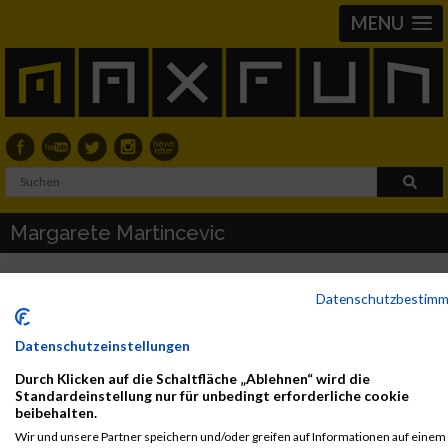
MENU
Margarete Martincevic
Datenschutzbestim
2017
First
Datenschutzeinstellungen
Veranstaltung
Stnr
Name
Last Name
Jahr
Nation
Verei
Durch Klicken auf die Schaltfläche „Ablehnen“ wird die
Spoki
146
Margarete
Martincevic
2009
AUT
Standardeinstellung nur für unbedingt erforderliche cookie
Summerstagelauf
beibehalten.
Lauf über 600m
Wir und unsere Partner speichern und/oder greifen auf Informationen auf einem