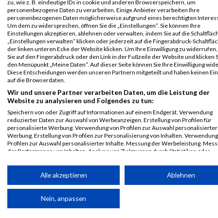
zu, wie z. B. eindeutige IDs in cookie und anderen Browserspeichern, um
Legende:
personenbezogene Daten zu verarbeiten. Einige Anbieter verarbeiten Ihre
GPos = Geschlechter Position, KPos = Kategorie Position, TPos =
personenbezogenen Daten möglicherweise aufgrund eines berechtigten Interes
Um dem zu widersprechen, öffnen Sie die „Einstellungen“. Sie können Ihre
Team Position, DNS = Did not start, DNF = Did not finish, DQ =
Einstellungen akzeptieren, ablehnen oder verwalten, indem Sie auf die Schaltfläc
Disqualifiziert
„Einstellungen verwalten“ klicken oder jederzeit auf die Fingerabdruck-Schaltfläc
der linken unteren Ecke der Website klicken. Um Ihre Einwilligung zu widerrufen,
Sie auf den Fingerabdruck oder den Link in der Fußzeile der Website und klicken S
den Menüpunkt „Meine Daten“. Auf dieser Seite können Sie Ihre Einwilligung wid
Diese Entscheidungen werden unseren Partnern mitgeteilt und haben keinen Ein
auf die Browserdaten.
Wir und unsere Partner verarbeiten Daten, um die Leistung der
Website zu analysieren und Folgendes zu tun:
Speichern von oder Zugriff auf Informationen auf einem Endgerät. Verwendung
reduzierter Daten zur Auswahl von Werbeanzeigen. Erstellung von Profilen für
personalisierte Werbung. Verwendung von Profilen zur Auswahl personalisierter
Werbung. Erstellung von Profilen zur Personalisierung von Inhalten. Verwendung
Profilen zur Auswahl personalisierter Inhalte. Messung der Werbeleistung. Mes
der Performance von Inhalten. Analyse von Zielgruppen durch Statistiken oder
Kombinationen von Daten aus verschiedenen Quellen. Entwicklung und Verbess
der Angebote. Verwendung reduzierter Daten zur Auswahl von Inhalten.
Daten können außerhalb der Europäischen Union weitergegeben und in die USA
Alle akzeptieren
Ablehnen
gesendet werden.
Ihre Einwilligung und die cookie Richtlinie gelten ausschließlich für diese Website
Nein, anpassen
Partnerliste anzeigen (1 IAB-Anbieter)
© MaxFun Sports GmbH
Mediadaten