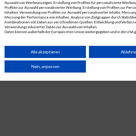
Auswahl von Werbeanzeigen. Erstellung von Profilen für personalisierte Werbu
mixed
Profilen zur Auswahl personalisierter Werbung. Erstellung von Profilen zur Pers
Inhalten. Verwendung von Profilen zur Auswahl personalisierter Inhalte. Messun
B2Run Berlin
10733
Marcel
Lohmueller
0000
GER
Siemens
0
Messung der Performance von Inhalten. Analyse von Zielgruppen durch Statistik
AG
Teamwertung
Kombinationen von Daten aus verschiedenen Quellen. Entwicklung und Verbess
mixed
Verwendung reduzierter Daten zur Auswahl von Inhalten.
Daten können außerhalb der Europäischen Union weitergegeben und in die USA 
Legende:
Ihre Einwilligung und die cookie Richtlinie gelten ausschließlich für diese Website
GPos = Geschlechter Position, KPos = Kategorie Position, TPos =
Team Position, DNS = Did not start, DNF = Did not finish, DQ =
Partnerliste anzeigen (1 IAB-Anbieter)
Alle akzeptieren
Ablehn
Disqualifiziert
Wir nutzen Ihre Daten für folgende Zwecke:
Nein, anpassen
IAB-Verarbeitungszwecke:
Speichern von oder Zugriff auf Informationen auf einem
Endgerät
Verwendung reduzierter Daten zur Auswahl von
Werbeanzeigen
Erstellung von Profilen für personalisierte Werbung
Verwendung von Profilen zur Auswahl personalisierter