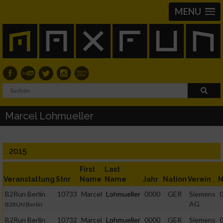
MENU
Marcel Lohmueller
2015
First
Last
Veranstaltung
Stnr
Name
Name
Jahr
Nation
Verein
N
B2Run Berlin
10733
Marcel
Lohmueller
0000
GER
Siemens
0
AG
B2RUN Berlin
B2Run Berlin
10732
Marcel
Lohmueller
0000
GER
Siemens
0