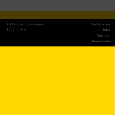
Werbung
Erstellung von Profilen zur Personalisierung von Inhalten
© MaxFun Sports GmbH
Mediadaten
1999 - 2026
Jobs
Verwendung von Profilen zur Auswahl personalisierter Inhalte
Kontakt
Impressum
Messung der Werbeleistung
Messung der Performance von Inhalten
Analyse von Zielgruppen durch Statistiken oder Kombinatione
von Daten aus verschiedenen Quellen
Entwicklung und Verbesserung der Angebote
Verwendung reduzierter Daten zur Auswahl von Inhalten