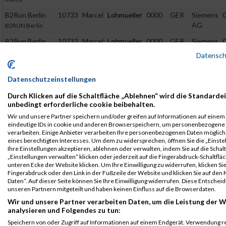
B2Run Berlin
10733
Marcel
Lohmueller
0000
GER
Siemens
0
AG
B2RUN Berlin
B2Run Berlin
10732
Marcel
Lohmueller
0000
GER
Siemens
0
AG
B2RUN Berlin
Datensc
B2Run Berlin
10732
Marcel
Lohmueller
0000
GER
Siemens
0
AG
Einzelwertung
Datenschutzeinstellungen
männlich
Durch Klicken auf die Schaltfläche „Ablehnen“ wird die Standardei
B2Run Berlin
10733
Marcel
Lohmueller
0000
GER
Siemens
0
unbedingt erforderliche cookie beibehalten.
AG
Einzelwertung
Wir und unsere Partner speichern und/oder greifen auf Informationen auf einem G
männlich
eindeutige IDs in cookie und anderen Browserspeichern, um personenbezogene
verarbeiten. Einige Anbieter verarbeiten Ihre personenbezogenen Daten möglic
B2Run Berlin
10732
Marcel
Lohmueller
0000
GER
Siemens
0
eines berechtigten Interesses. Um dem zu widersprechen, öffnen Sie die „Einste
Ihre Einstellungen akzeptieren, ablehnen oder verwalten, indem Sie auf die Schal
AG
Teamwertung
„Einstellungen verwalten“ klicken oder jederzeit auf die Fingerabdruck-Schaltfläc
männlich
unteren Ecke der Website klicken. Um Ihre Einwilligung zu widerrufen, klicken Si
Fingerabdruck oder den Link in der Fußzeile der Website und klicken Sie auf de
B2Run Berlin
10733
Marcel
Lohmueller
0000
GER
Siemens
0
Daten“. Auf dieser Seite können Sie Ihre Einwilligung widerrufen. Diese Entsch
AG
Teamwertung
unseren Partnern mitgeteilt und haben keinen Einfluss auf die Browserdaten.
männlich
Wir und unsere Partner verarbeiten Daten, um die Leistung der W
analysieren und Folgendes zu tun:
B2Run Berlin
10732
Marcel
Lohmueller
0000
GER
Siemens
0
AG
Speichern von oder Zugriff auf Informationen auf einem Endgerät. Verwendung r
Teamwertung