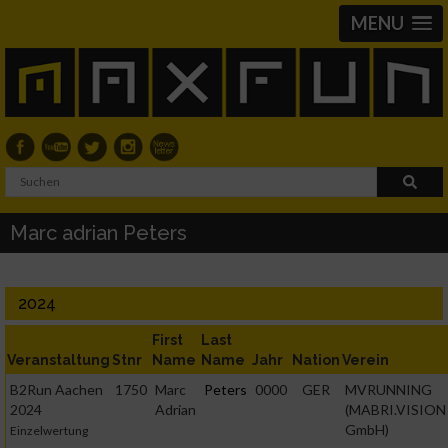
MENU
Marc adrian Peters
2024
First
Last
Veranstaltung
Stnr
Name
Name
Jahr
Nation
Verein
B2Run Aachen
1750
Marc
Peters
0000
GER
MVRUNNING
2024
Adrian
(MABRI.VISION
GmbH)
Einzelwertung