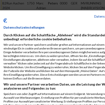
B2Run Aachen
1750
Marc
Peters
0000
GER
MVRUNNING
2024
Adrian
(MABRI.VISION
GmbH)
Einzelwertung
Datens
männlich
B2Run Aachen
1750
Marc
Peters
0000
GER
MVRUNNING
Datenschutzeinstellungen
2024
Adrian
(MABRI.VISION
GmbH)
Teamwertung
Durch Klicken auf die Schaltfläche „Ablehnen“ wird die Standardei
unbedingt erforderliche cookie beibehalten.
männlich
Wir und unsere Partner speichern und/oder greifen auf Informationen auf einem G
Legende:
eindeutige IDs in cookie und anderen Browserspeichern, um personenbezogene 
GPos = Geschlechter Position, KPos = Kategorie Position, TPos =
Einige Anbieter verarbeiten Ihre personenbezogenen Daten möglicherweise auf
berechtigten Interesses. Um dem zu widersprechen, öffnen Sie die „Einstellungen
Team Position, DNS = Did not start, DNF = Did not finish, DQ =
Einstellungen akzeptieren, ablehnen oder verwalten, indem Sie auf die Schaltfläc
Disqualifiziert
verwalten“ klicken oder jederzeit auf die Fingerabdruck-Schaltfläche in der linke
Website klicken. Um Ihre Einwilligung zu widerrufen, klicken Sie auf den Fingerab
der Fußzeile der Website und klicken Sie auf den Menüpunkt „Meine Daten“. Auf 
Ihre Einwilligung widerrufen. Diese Entscheidungen werden unseren Partnern mi
keinen Einfluss auf die Browserdaten.
Wir und unsere Partner verarbeiten Daten, um die Leistung der W
analysieren und Folgendes zu tun:
Speichern von oder Zugriff auf Informationen auf einem Endgerät. Verwendung r
Auswahl von Werbeanzeigen. Erstellung von Profilen für personalisierte Werbu
Profilen zur Auswahl personalisierter Werbung. Erstellung von Profilen zur Pers