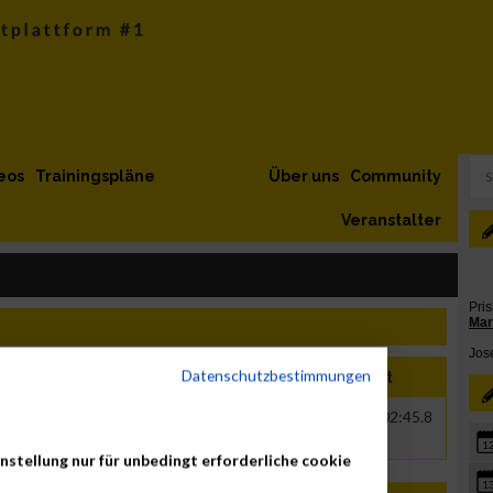
eos
Trainingspläne
Über uns
Community
Veranstalter
Datenschutzbestimmungen
e
Jahr
Nation
Verein
Net
Brut
2016
vs langenhart
00:02:43.6
00:02:45.8
1
nstellung nur für unbedingt erforderliche cookie
1