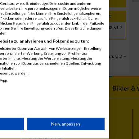
erät zu, wie z. B. eindeutige IDs in cookie und anderen
r verarbeiten Ihre personenbezogenen Daten möglicherweise
 „Einstellungen“. Sie können Ihre Einstellungen akzeptieren,
e
Jahr
Nation
Verein
Net
Brut
 klicken oder jederzeit auf die Fingerabdruck-Schaltfläche in
klicken Sie auf den Fingerabdruck oder den Link in der Fußzeile
2016
AUT
vs langenhart
00:02:48.0
00:02:51.9
können Sie Ihre Einwilligung widerrufen. Diese Entscheidungen
aten.
ebsite zu analysieren und Folgendes zu tun:
eduzierter Daten zur Auswahl von Werbeanzeigen. Erstellung
ersonalisierter Werbung. Erstellung von Profilen zur
Team Position, DNS = Did not start, DNF = Did not finish, DQ =
ierter Inhalte. Messung der Werbeleistung. Messung der
inationen von Daten aus verschiedenen Quellen. Entwicklung
 Inhalten.
gesendet werden.
/App.
ebnisse
Kalender
Bilder & 
Themen
rät
Nein, anpassen
Vienna City Marathon
Vienna Night Run