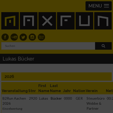
MENU
Lukas Bücker
2026
First
Last
Veranstaltung
Stnr
Name
Name
Jahr
Nation
Verein
Net
B2Run Aachen
2920
Lukas
Bücker
0000
GER
Steuerbüro
00:
2026
Wobbe &
Partner
Einzelwertung