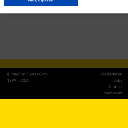
IAB-Verarbeitungszwecke:
Speichern von oder Zugriff auf Informationen auf einem
Endgerät
Verwendung reduzierter Daten zur Auswahl von
Werbeanzeigen
Erstellung von Profilen für personalisierte Werbung
Verwendung von Profilen zur Auswahl personalisierter
Werbung
© MaxFun Sports GmbH
Mediadaten
1999 - 2026
Jobs
Erstellung von Profilen zur Personalisierung von Inhalten
Kontakt
Impressum
Verwendung von Profilen zur Auswahl personalisierter
Inhalte
Messung der Werbeleistung