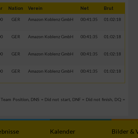
hr
Nation
Verein
Net
Brut
00
GER
Amazon Koblenz GmbH
00:41:35
01:02:18
00
GER
Amazon Koblenz GmbH
00:41:35
01:02:18
00
GER
Amazon Koblenz GmbH
00:41:35
01:02:18
00
GER
Amazon Koblenz GmbH
00:41:35
01:02:18
n von Daten aus
Team Position, DNS = Did not start, DNF = Did not finish, DQ =
ebnisse
Kalender
Bilder & 