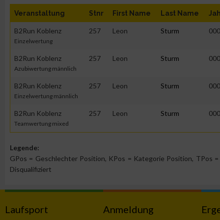
Veranstaltung
Stnr
First Name
Last Name
Ja
Erstellung von Profilen zur Personalisierung von Inhalten
B2Run Koblenz
257
Leon
Sturm
00
Einzelwertung
Verwendung von Profilen zur Auswahl personalisierter Inhalte
B2Run Koblenz
257
Leon
Sturm
00
Azubiwertung männlich
Messung der Werbeleistung
B2Run Koblenz
257
Leon
Sturm
00
Einzelwertung männlich
Messung der Performance von Inhalten
B2Run Koblenz
257
Leon
Sturm
00
Teamwertung mixed
Analyse von Zielgruppen durch Statistiken oder Kombinatione
verschiedenen Quellen
Legende:
GPos = Geschlechter Position, KPos = Kategorie Position, TPos = 
Disqualifiziert
Entwicklung und Verbesserung der Angebote
Verwendung reduzierter Daten zur Auswahl von Inhalten
Laufsport
Anmeldung
Erg