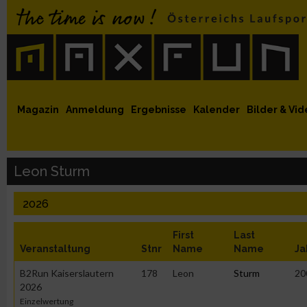
 auf Facebook
MaxFun auf Youtube
MaxFun auf Twitter
MaxFun auf Instagram
MaxFun Newsletter abonnieren
Magazin
Anmeldung
Ergebnisse
Kalender
Bilder & Vid
Leon Sturm
2026
First
Last
Veranstaltung
Stnr
Name
Name
Ja
B2Run Kaiserslautern
178
Leon
Sturm
20
2026
Einzelwertung