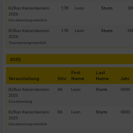
B2Run Kaiserslautern
178
Leon
Sturm
00
2026
Einzelwertung männlich
B2Run Kaiserslautern
178
Leon
Sturm
00
2026
Teamwertung männlich
2025
First
Last
Veranstaltung
Stnr
Name
Name
Jahr
B2Run Kaiserslautern
86
Leon
Sturm
0000
2025
Einzelwertung
B2Run Kaiserslautern
86
Leon
Sturm
0000
2025
Einzelwertung männlich