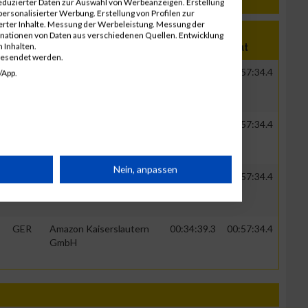
eduzierter Daten zur Auswahl von Werbeanzeigen. Erstellung
ersonalisierter Werbung. Erstellung von Profilen zur
ierter Inhalte. Messung der Werbeleistung. Messung der
inationen von Daten aus verschiedenen Quellen. Entwicklung
 Inhalten.
Nation
Verein
Net
Brut
gesendet werden.
GER
Amazon Kaiserslautern
00:34:39.3
00:57:34.4
/App.
GmbH
GER
Amazon Kaiserslautern
00:34:39.3
00:57:34.4
GmbH
rät
Nein, anpassen
GER
Amazon Kaiserslautern
00:34:39.3
00:57:34.4
GmbH
n
GER
Amazon Kaiserslautern
00:34:39.3
00:57:34.4
GmbH
g