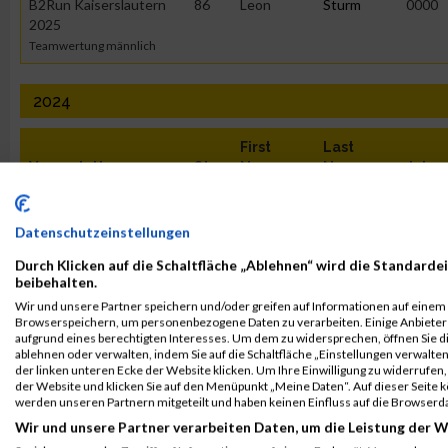
B2Run Kaiserslautern
86
Leon
Sturm
0000
2025
Teamwertung männlich
2024
First
Last
Veranstaltung
Stnr
Name
Name
Jahr
B2Run Kaiserslautern
278
Leon
Sturm
0000
2024
Datenschutzeinstellungen
Einzelwertung
Durch Klicken auf die Schaltfläche „Ablehnen“ wird die Standardei
B2Run Kaiserslautern
278
Leon
Sturm
0000
beibehalten.
2024
Wir und unsere Partner speichern und/oder greifen auf Informationen auf einem G
Einzelwertung männlich
Browserspeichern, um personenbezogene Daten zu verarbeiten. Einige Anbiete
aufgrund eines berechtigten Interesses. Um dem zu widersprechen, öffnen Sie die
ablehnen oder verwalten, indem Sie auf die Schaltfläche „Einstellungen verwalten“
B2Run Kaiserslautern
278
Leon
Sturm
0000
der linken unteren Ecke der Website klicken. Um Ihre Einwilligung zu widerrufen, 
2024
der Website und klicken Sie auf den Menüpunkt „Meine Daten“. Auf dieser Seite 
Teamwertung männlich
werden unseren Partnern mitgeteilt und haben keinen Einfluss auf die Browserd
Wir und unsere Partner verarbeiten Daten, um die Leistung der W