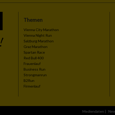
Themen
zieren
Vienna City Marathon
Vienna Night Run
Salzburg Marathon
Graz Marathon
Spartan Race
Red Bull 400
Frauenlauf
Business Run
Strongmanrun
B2Run
Firmenlauf
Mediendaten
|
New