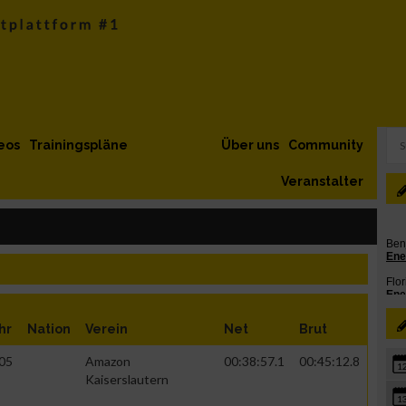
eos
Trainingspläne
Über uns
Community
Veranstalter
hr
Nation
Verein
Net
Brut
05
Amazon
00:38:57.1
00:45:12.8
1
Kaiserslautern
1