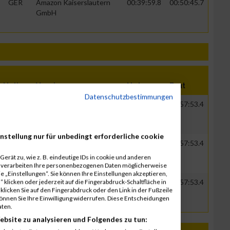
GER
Amazon Kaiserslautern
00:39:59.8
00:50:45.7
GmbH
Nation
Verein
Net
Brut
Datenschutzbestimmungen
GER
Amazon Kaiserslautern
00:34:32.0
00:57:53.4
GmbH
nstellung nur für unbedingt erforderliche cookie
GER
Amazon Kaiserslautern
00:34:32.0
00:57:53.4
GmbH
erät zu, wie z. B. eindeutige IDs in cookie und anderen
r verarbeiten Ihre personenbezogenen Daten möglicherweise
 „Einstellungen“. Sie können Ihre Einstellungen akzeptieren,
 klicken oder jederzeit auf die Fingerabdruck-Schaltfläche in
GER
Amazon Kaiserslautern
00:34:32.0
00:57:53.4
klicken Sie auf den Fingerabdruck oder den Link in der Fußzeile
GmbH
können Sie Ihre Einwilligung widerrufen. Diese Entscheidungen
aten.
ebsite zu analysieren und Folgendes zu tun: