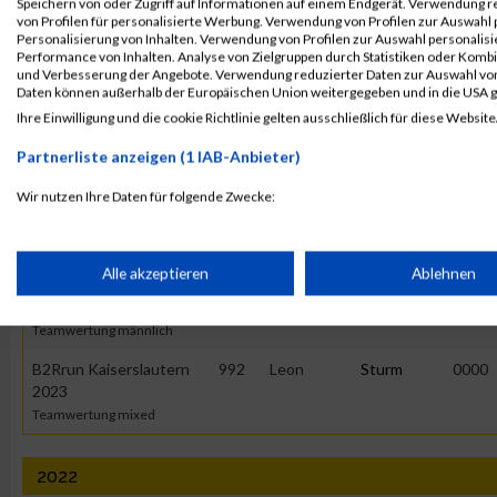
2023
Speichern von oder Zugriff auf Informationen auf einem Endgerät. Verwendung r
von Profilen für personalisierte Werbung. Verwendung von Profilen zur Auswahl p
Personalisierung von Inhalten. Verwendung von Profilen zur Auswahl personalis
First
Last
Performance von Inhalten. Analyse von Zielgruppen durch Statistiken oder Komb
und Verbesserung der Angebote. Verwendung reduzierter Daten zur Auswahl von
Veranstaltung
Stnr
Name
Name
Jahr
Daten können außerhalb der Europäischen Union weitergegeben und in die USA 
B2Rrun Kaiserslautern
992
Leon
Sturm
0000
Ihre Einwilligung und die cookie Richtlinie gelten ausschließlich für diese Website
2023
Partnerliste anzeigen (1 IAB-Anbieter)
Einzelwertung
Wir nutzen Ihre Daten für folgende Zwecke:
B2Rrun Kaiserslautern
992
Leon
Sturm
0000
2023
IAB-Verarbeitungszwecke:
Einzelwertung männlich
Speichern von oder Zugriff auf Informationen auf einem Endge
Alle akzeptieren
Ablehnen
B2Rrun Kaiserslautern
992
Leon
Sturm
0000
2023
Teamwertung männlich
Verwendung reduzierter Daten zur Auswahl von Werbeanzeige
B2Rrun Kaiserslautern
992
Leon
Sturm
0000
2023
Erstellung von Profilen für personalisierte Werbung
Teamwertung mixed
Verwendung von Profilen zur Auswahl personalisierter Werbun
2022