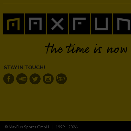
IAB-Besonderheiten:
Verwendung genauer Standortdaten
Geräte anhand von aktiv angeforderten Informationen identifi
Nicht-IAB-Verarbeitungszwecke:
Notwendig
STAY IN TOUCH!
Performance
Funktional
Werbung
© MaxFun Sports GmbH | 1999 - 2026