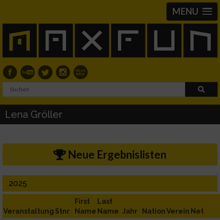
MENU
Lena Gröller
Neue Ergebnislisten
2025
First
Last
Veranstaltung
Stnr
Name
Name
Jahr
Nation
Verein
Net