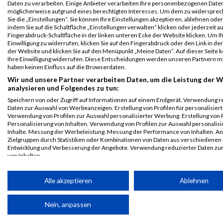
Daten zu verarbeiten. Einige Anbieter verarbeiten Ihre personenbezogenen Date
Athlon Mixed
möglicherweise aufgrund eines berechtigten Interesses. Um dem zu widersprec
Team
Sie die „Einstellungen“. Sie können Ihre Einstellungen akzeptieren, ablehnen ode
indem Sie auf die Schaltfläche „Einstellungen verwalten“ klicken oder jederzeit au
2023
Fingerabdruck-Schaltfläche in der linken unteren Ecke der Website klicken. Um I
Einwilligung zu widerrufen, klicken Sie auf den Fingerabdruck oder den Link in de
der Website und klicken Sie auf den Menüpunkt „Meine Daten“. Auf dieser Seite 
First
Last
Ihre Einwilligung widerrufen. Diese Entscheidungen werden unseren Partnern mi
Veranstaltung
Stnr
Name
Name
Jahr
Nation
Verein
Net
haben keinen Einfluss auf die Browserdaten.
Grazathlon
4259
Lena
Gröller
2000
AUT
02:08:32
Wir und unsere Partner verarbeiten Daten, um die Leistung der W
analysieren und Folgendes zu tun:
2023
Athlon 10km
Speichern von oder Zugriff auf Informationen auf einem Endgerät. Verwendung r
Daten zur Auswahl von Werbeanzeigen. Erstellung von Profilen für personalisier
Grazathlon
4259
Lena
Gröller
2000
AUT
02:08:32
Verwendung von Profilen zur Auswahl personalisierter Werbung. Erstellung von P
Personalisierung von Inhalten. Verwendung von Profilen zur Auswahl personalisi
2023
Inhalte. Messung der Werbeleistung. Messung der Performance von Inhalten. An
Athlon Mixed
Zielgruppen durch Statistiken oder Kombinationen von Daten aus verschiedenen
Team
Entwicklung und Verbesserung der Angebote. Verwendung reduzierter Daten zu
von Inhalten.
Legende:
Daten können außerhalb der Europäischen Union weitergegeben und in die USA 
GPos = Geschlechter Position, KPos = Kategorie Position, TPos =
werden.
Alle akzeptieren
Ablehnen
Team Position, DNS = Did not start, DNF = Did not finish, DQ =
Ihre Einwilligung und die cookie Richtlinie gelten ausschließlich für diese Website
Disqualifiziert
Partnerliste anzeigen (1 IAB-Anbieter)
Nein, anpassen
Wir nutzen Ihre Daten für folgende Zwecke: