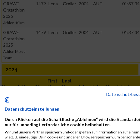
GRAWE
1479
Lena
Groller
2004
AUT
01:37:34
Grazathlon
2025
Athlon 10km
GRAWE
1479
Lena
Groller
2004
AUT
01:37:34
Grazathlon
2025
Athlon Mixed
Team
2024
First
Last
Veranstaltung
Stnr
Name
Name
Jahr
Nation
Verein
Net
Datenschutzbes
GRAWE
1362
Lena
Groller
2004
AUT
01:53:18
Grazathlon
Datenschutzeinstellungen
2024
Athlon 10km
Durch Klicken auf die Schaltfläche „Ablehnen“ wird die Standarde
nur für unbedingt erforderliche cookie beibehalten.
GRAWE
1362
Lena
Groller
2004
AUT
01:53:18
Grazathlon
Wir und unsere Partner speichern und/oder greifen auf Informationen auf einem 
wie z. B. eindeutige IDs in cookie und anderen Browserspeichern, um personen
2024