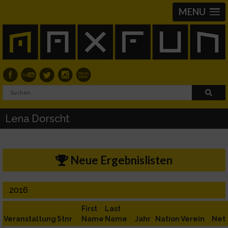
MENU
Lena Dorscht
Neue Ergebnislisten
2016
First
Last
Veranstaltung
Stnr
Name
Name
Jahr
Nation
Verein
Net