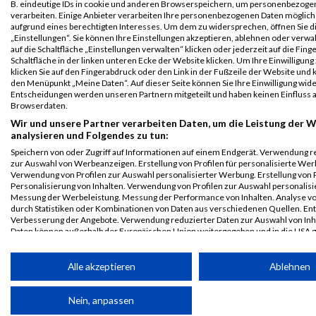
Nürnberg
AG
B. eindeutige IDs in cookie und anderen Browserspeichern, um personenbezoge
verarbeiten. Einige Anbieter verarbeiten Ihre personenbezogenen Daten möglic
Einzelwertung
aufgrund eines berechtigten Interesses. Um dem zu widersprechen, öffnen Sie d
weiblich
„Einstellungen“. Sie können Ihre Einstellungen akzeptieren, ablehnen oder verwa
auf die Schaltfläche „Einstellungen verwalten“ klicken oder jederzeit auf die Fin
B2Run
15171
Lena
Dorscht
0000
GER
Siemens
00:4
Schaltfläche in der linken unteren Ecke der Website klicken. Um Ihre Einwilligung
Nürnberg
AG
klicken Sie auf den Fingerabdruck oder den Link in der Fußzeile der Website und k
Teamwertung
den Menüpunkt „Meine Daten“. Auf dieser Seite können Sie Ihre Einwilligung wid
Entscheidungen werden unseren Partnern mitgeteilt und haben keinen Einfluss a
mixed
Browserdaten.
B2Run
15171
Lena
Dorscht
0000
GER
Siemens
00:4
Wir und unsere Partner verarbeiten Daten, um die Leistung der W
Nürnberg
AG
analysieren und Folgendes zu tun:
Teamwertung
Speichern von oder Zugriff auf Informationen auf einem Endgerät. Verwendung r
weiblich
zur Auswahl von Werbeanzeigen. Erstellung von Profilen für personalisierte Wer
Verwendung von Profilen zur Auswahl personalisierter Werbung. Erstellung von P
Legende:
Personalisierung von Inhalten. Verwendung von Profilen zur Auswahl personalisie
Messung der Werbeleistung. Messung der Performance von Inhalten. Analyse vo
GPos = Geschlechter Position, KPos = Kategorie Position, TPos =
durch Statistiken oder Kombinationen von Daten aus verschiedenen Quellen. En
Team Position, DNS = Did not start, DNF = Did not finish, DQ =
Verbesserung der Angebote. Verwendung reduzierter Daten zur Auswahl von Inh
Disqualifiziert
Daten können außerhalb der Europäischen Union weitergegeben und in die USA 
werden.
Ihre Einwilligung und die cookie Richtlinie gelten ausschließlich für diese Website
Alle akzeptieren
Ablehnen
Partnerliste anzeigen (1 IAB-Anbieter)
Nein, anpassen
Wir nutzen Ihre Daten für folgende Zwecke: