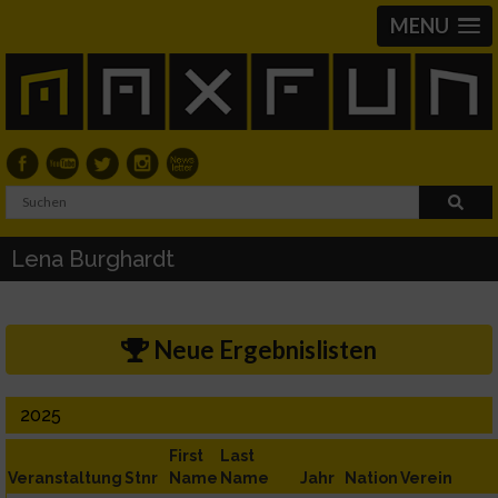
MENU
Lena Burghardt
Neue Ergebnislisten
2025
First
Last
Veranstaltung
Stnr
Name
Name
Jahr
Nation
Verein