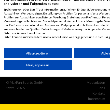
analysieren und Folgendes zu tun:
Speichern von oder Zugriff auf Informationen auf einem Endgerät. Verwendung r
Auswahl von Werbeanzeigen. Erstellung von Profilen für personalisierte Werbu
Profilen zur Auswahl personalisierter Werbung. Erstellung von Profilen zur Perso
Verwendung von Profilen zur Auswahl personalisierter Inhalte. Messung der We
der Performance von Inhalten. Analyse von Zielgruppen durch Statistiken oder 
aus verschiedenen Quellen. Entwicklung und Verbesserung der Angebote. Verw
Daten zur Auswahl von Inhalten.
Daten können außerhalb der Europäischen Union weitergegeben und in die USA 
Ihre Einwilligung und die cookie Richtlinie gelten ausschließlich für diese Website
Partnerliste anzeigen (1 IAB-Anbieter)
Alle akzeptieren
Able
Wir nutzen Ihre Daten für folgende Zwecke:
Nein, anpassen
IAB-Verarbeitungszwecke:
Speichern von oder Zugriff auf Informationen auf einem Endge
© MaxFun Sports GmbH
Mediadaten
1999 - 2026
Jobs
Verwendung reduzierter Daten zur Auswahl von Werbeanzeige
Kontakt
Impressum
Erstellung von Profilen für personalisierte Werbung