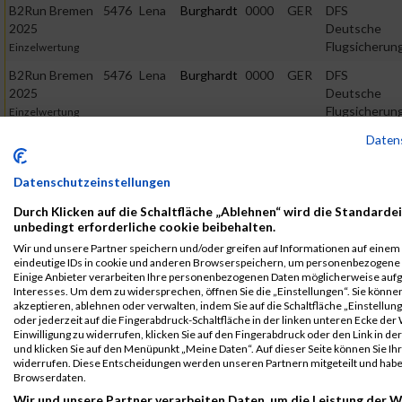
B2Run Bremen
5476
Lena
Burghardt
0000
GER
DFS
2025
Deutsche
Flugsicherun
Einzelwertung
B2Run Bremen
5476
Lena
Burghardt
0000
GER
DFS
2025
Deutsche
Flugsicherun
Einzelwertung
weiblich
Daten
B2Run Bremen
5476
Lena
Burghardt
0000
GER
DFS
2025
Deutsche
Datenschutzeinstellungen
Flugsicherun
Teamwertung
Durch Klicken auf die Schaltfläche „Ablehnen“ wird die Standardei
weiblich
unbedingt erforderliche cookie beibehalten.
B2Run Bremen
5476
Lena
Burghardt
0000
GER
DFS
Wir und unsere Partner speichern und/oder greifen auf Informationen auf einem G
2025
Deutsche
eindeutige IDs in cookie und anderen Browserspeichern, um personenbezogene 
Flugsicherun
Einige Anbieter verarbeiten Ihre personenbezogenen Daten möglicherweise aufg
Teamwertung
Interesses. Um dem zu widersprechen, öffnen Sie die „Einstellungen“. Sie können
mixed
akzeptieren, ablehnen oder verwalten, indem Sie auf die Schaltfläche „Einstellun
oder jederzeit auf die Fingerabdruck-Schaltfläche in der linken unteren Ecke der
Legende:
Einwilligung zu widerrufen, klicken Sie auf den Fingerabdruck oder den Link in de
GPos = Geschlechter Position, KPos = Kategorie Position, TPos =
und klicken Sie auf den Menüpunkt „Meine Daten“. Auf dieser Seite können Sie Ihr
Team Position, DNS = Did not start, DNF = Did not finish, DQ =
widerrufen. Diese Entscheidungen werden unseren Partnern mitgeteilt und haben
Browserdaten.
Disqualifiziert
Wir und unsere Partner verarbeiten Daten, um die Leistung der W