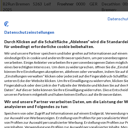
B2Run Bremen
5263
Leif
Froehner
0000
GER
Decathlon
00
2025
Bremen-
Brinkum
Einzelwertung
Datenschu
männlich
B2Run Bremen
5263
Leif
Froehner
0000
GER
Decathlon
00
Datenschutzeinstellungen
2025
Bremen-
Brinkum
Durch Klicken auf die Schaltfläche „Ablehnen“ wird die Standarde
Teamwertung
für unbedingt erforderliche cookie beibehalten.
männlich
Wir und unsere Partner speichern und/oder greifen auf Informationen auf einem G
B2Run Bremen
5263
Leif
Froehner
0000
GER
Decathlon
00
eindeutige IDs in cookie und anderen Browserspeichern, um personenbezogene
2025
Bremen-
verarbeiten. Einige Anbieter verarbeiten Ihre personenbezogenen Daten möglic
eines berechtigten Interesses. Um dem zu widersprechen, öffnen Sie die „Einstel
Brinkum
Teamwertung
können Ihre Einstellungen akzeptieren, ablehnen oder verwalten, indem Sie auf d
mixed
„Einstellungen verwalten“ klicken oder jederzeit auf die Fingerabdruck-Schaltfläc
unteren Ecke der Website klicken. Um Ihre Einwilligung zu widerrufen, klicken Si
Legende:
Fingerabdruck oder den Link in der Fußzeile der Website und klicken Sie auf de
GPos = Geschlechter Position, KPos = Kategorie Position, TPos =
Daten“. Auf dieser Seite können Sie Ihre Einwilligung widerrufen. Diese Entsch
unseren Partnern mitgeteilt und haben keinen Einfluss auf die Browserdaten.
Team Position, DNS = Did not start, DNF = Did not finish, DQ =
Wir und unsere Partner verarbeiten Daten, um die Leistung der W
Disqualifiziert
analysieren und Folgendes zu tun:
Speichern von oder Zugriff auf Informationen auf einem Endgerät. Verwendung r
zur Auswahl von Werbeanzeigen. Erstellung von Profilen für personalisierte W
von Profilen zur Auswahl personalisierter Werbung. Erstellung von Profilen zur 
von Inhalten. Verwendung von Profilen zur Auswahl personalisierter Inhalte. Me