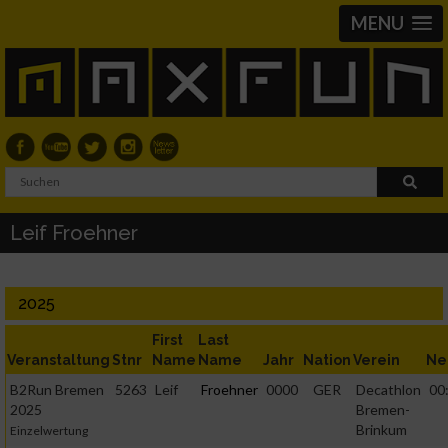
MENU
Leif Froehner
2025
First
Last
Veranstaltung
Stnr
Name
Name
Jahr
Nation
Verein
Ne
B2Run Bremen
5263
Leif
Froehner
0000
GER
Decathlon
00
2025
Bremen-
Brinkum
Einzelwertung