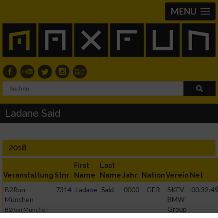
MENU
Ladane Said
2018
First
Last
Veranstaltung
Stnr
Name
Name
Jahr
Nation
Verein
Net
B2Run
7314
Ladane
Said
0000
GER
SKFV
00:32:49
München
BMW
Group
B2Run München