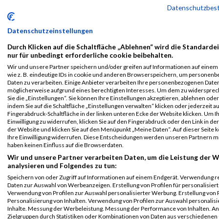
B2Run
7314
Ladane
Said
0000
GER
SKFV
00:32:49
Datenschutzbes
München
BMW
Group
Einzelwertung
Datenschutzeinstellungen
männlich
Durch Klicken auf die Schaltfläche „Ablehnen“ wird die Standarde
B2Run
7314
Ladane
Said
0000
GER
SKFV
00:32:49
nur für unbedingt erforderliche cookie beibehalten.
München
BMW
Wir und unsere Partner speichern und/oder greifen auf Informationen auf einem 
Group
Teamwertung
wie z. B. eindeutige IDs in cookie und anderen Browserspeichern, um personen
männlich
Daten zu verarbeiten. Einige Anbieter verarbeiten Ihre personenbezogenen Date
möglicherweise aufgrund eines berechtigten Interesses. Um dem zu widersprec
B2Run
7314
Ladane
Said
0000
GER
SKFV
00:32:49
Sie die „Einstellungen“. Sie können Ihre Einstellungen akzeptieren, ablehnen ode
München
BMW
indem Sie auf die Schaltfläche „Einstellungen verwalten“ klicken oder jederzeit au
Fingerabdruck-Schaltfläche in der linken unteren Ecke der Website klicken. Um I
Group
Teamwertung
Einwilligung zu widerrufen, klicken Sie auf den Fingerabdruck oder den Link in de
mixed
der Website und klicken Sie auf den Menüpunkt „Meine Daten“. Auf dieser Seite 
Ihre Einwilligung widerrufen. Diese Entscheidungen werden unseren Partnern mi
Legende:
haben keinen Einfluss auf die Browserdaten.
GPos = Geschlechter Position, KPos = Kategorie Position, TPos =
Wir und unsere Partner verarbeiten Daten, um die Leistung der W
Team Position, DNS = Did not start, DNF = Did not finish, DQ =
analysieren und Folgendes zu tun:
Disqualifiziert
Speichern von oder Zugriff auf Informationen auf einem Endgerät. Verwendung r
Daten zur Auswahl von Werbeanzeigen. Erstellung von Profilen für personalisier
Verwendung von Profilen zur Auswahl personalisierter Werbung. Erstellung von P
Personalisierung von Inhalten. Verwendung von Profilen zur Auswahl personalisi
Inhalte. Messung der Werbeleistung. Messung der Performance von Inhalten. An
Zielgruppen durch Statistiken oder Kombinationen von Daten aus verschiedenen