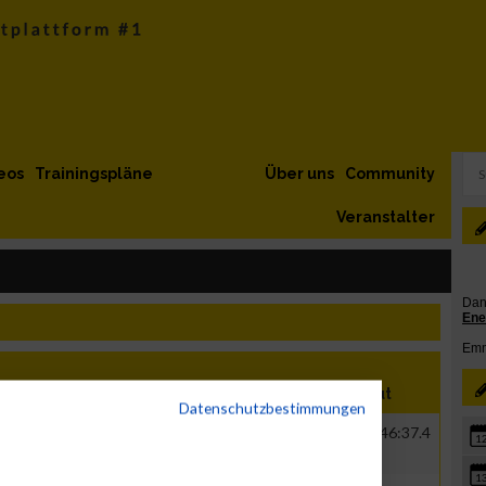
eos
Trainingspläne
Über uns
Community
Veranstalter
ation
Verein
Net
Brut
Datenschutzbestimmungen
GER
Sparda Datenverarbeitung
00:45:33.7
01:46:37.4
1
eG
1