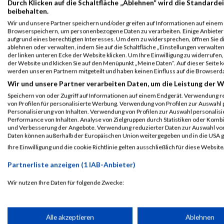
Durch Klicken auf die Schaltfläche „Ablehnen“ wird die Standardei
B2Run Nürnberg
15388
Katrin
Chalkias
0000
beibehalten.
Einzelwertung
Wir und unsere Partner speichern und/oder greifen auf Informationen auf einem G
weiblich
Browserspeichern, um personenbezogene Daten zu verarbeiten. Einige Anbiete
aufgrund eines berechtigten Interesses. Um dem zu widersprechen, öffnen Sie die
B2Run Nürnberg
15388
Katrin
Chalkias
0000
ablehnen oder verwalten, indem Sie auf die Schaltfläche „Einstellungen verwalten“
Teamwertung mixed
der linken unteren Ecke der Website klicken. Um Ihre Einwilligung zu widerrufen, 
der Website und klicken Sie auf den Menüpunkt „Meine Daten“. Auf dieser Seite 
B2Run Nürnberg
15388
Katrin
Chalkias
0000
werden unseren Partnern mitgeteilt und haben keinen Einfluss auf die Browserd
Teamwertung
Wir und unsere Partner verarbeiten Daten, um die Leistung der W
weiblich
Speichern von oder Zugriff auf Informationen auf einem Endgerät. Verwendung r
von Profilen für personalisierte Werbung. Verwendung von Profilen zur Auswahl p
Personalisierung von Inhalten. Verwendung von Profilen zur Auswahl personalis
Legende:
Performance von Inhalten. Analyse von Zielgruppen durch Statistiken oder Komb
GPos = Geschlechter Position, KPos = Kategorie Position, TPos = 
und Verbesserung der Angebote. Verwendung reduzierter Daten zur Auswahl von
Daten können außerhalb der Europäischen Union weitergegeben und in die USA 
Disqualifiziert
Ihre Einwilligung und die cookie Richtlinie gelten ausschließlich für diese Website
Partnerliste anzeigen (1 IAB-Anbieter)
Laufsport
Anmeldung
Erg
Wir nutzen Ihre Daten für folgende Zwecke:
IAB-Verarbeitungszwecke:
Speichern von oder Zugriff auf Informationen auf einem Endge
Alle akzeptieren
Ablehnen