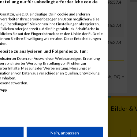
nstellung nur für unbedingt erforderliche cookie
GER
Sparda Datenverarbeitung
00:45:33.7
01:46:37.4
eG
erät zu, wie z. B. eindeutige IDs in cookie und anderen
r verarbeiten Ihre personenbezogenen Daten möglicherweise
 „Einstellungen“. Sie können Ihre Einstellungen akzeptieren,
GER
Sparda Datenverarbeitung
00:45:33.7
01:46:37.4
 klicken oder jederzeit auf die Fingerabdruck-Schaltfläche in
eG
klicken Sie auf den Fingerabdruck oder den Link in der Fußzeile
können Sie Ihre Einwilligung widerrufen. Diese Entscheidungen
GER
Sparda Datenverarbeitung
00:45:33.7
01:46:37.4
aten.
eG
ebsite zu analysieren und Folgendes zu tun:
eduzierter Daten zur Auswahl von Werbeanzeigen. Erstellung
ersonalisierter Werbung. Erstellung von Profilen zur
ierter Inhalte. Messung der Werbeleistung. Messung der
inationen von Daten aus verschiedenen Quellen. Entwicklung
Team Position, DNS = Did not start, DNF = Did not finish, DQ =
 Inhalten.
gesendet werden.
/App.
ebnisse
Kalender
Bilder & 
rät
Nein, anpassen