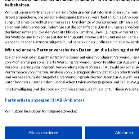
2014
beibehalten.
Wir und unsere Partner speichern und/oder greifen auf Informationen auf einem G
Veranstaltung
Stnr
First Name
Last Name
Browserspeichern, um personenbezogene Daten zu verarbeiten. Einige Anbiete
aufgrund eines berechtigten Interesses. Um dem zu widersprechen, öffnen Sie die
ablehnen oder verwalten, indem Sie auf die Schaltfläche „Einstellungen verwalten“
Vienna Indoor Trail
633
Kardelen
Göktay
der linken unteren Ecke der Website klicken. Um Ihre Einwilligung zu widerrufen, 
5 km
der Website und klicken Sie auf den Menüpunkt „Meine Daten“. Auf dieser Seite 
werden unseren Partnern mitgeteilt und haben keinen Einfluss auf die Browserd
Vienna Night Run
22738
Kardelen
Göktay
Wir und unsere Partner verarbeiten Daten, um die Leistung der W
Vienna Night Run
Speichern von oder Zugriff auf Informationen auf einem Endgerät. Verwendung r
von Profilen für personalisierte Werbung. Verwendung von Profilen zur Auswahl p
Legende:
Personalisierung von Inhalten. Verwendung von Profilen zur Auswahl personalis
Performance von Inhalten. Analyse von Zielgruppen durch Statistiken oder Komb
GPos = Geschlechter Position, KPos = Kategorie Position, TPos = 
und Verbesserung der Angebote. Verwendung reduzierter Daten zur Auswahl von
Disqualifiziert
Daten können außerhalb der Europäischen Union weitergegeben und in die USA 
Ihre Einwilligung und die cookie Richtlinie gelten ausschließlich für diese Website
Partnerliste anzeigen (1 IAB-Anbieter)
Laufsport
Anmeldung
Erg
Wir nutzen Ihre Daten für folgende Zwecke:
IAB-Verarbeitungszwecke:
Speichern von oder Zugriff auf Informationen auf einem Endge
Alle akzeptieren
Ablehnen