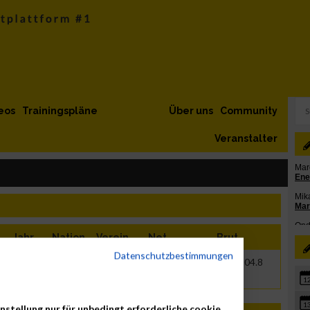
eos
Trainingspläne
Über uns
Community
Veranstalter
Jahr
Nation
Verein
Net
Brut
Datenschutzbestimmungen
1991
TUR
00:39:25.1
01:41:04.8
1
1
nstellung nur für unbedingt erforderliche cookie