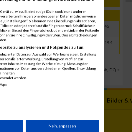
erät zu, wie z. B. eindeutige IDs in cookie und anderen
Jahr
Nation
Verein
Net
Brut
r verarbeiten Ihre personenbezogenen Daten möglicherweise
 „Einstellungen“. Sie können Ihre Einstellungen akzeptieren,
 klicken oder jederzeit auf die Fingerabdruck-Schaltfläche in
1991
TUR
00:46:01
00:47:45
klicken Sie auf den Fingerabdruck oder den Link in der Fußzeile
können Sie Ihre Einwilligung widerrufen. Diese Entscheidungen
aten.
1991
TUR
00:36:12.6
00:38:19.4
ebsite zu analysieren und Folgendes zu tun:
eduzierter Daten zur Auswahl von Werbeanzeigen. Erstellung
ersonalisierter Werbung. Erstellung von Profilen zur
ierter Inhalte. Messung der Werbeleistung. Messung der
inationen von Daten aus verschiedenen Quellen. Entwicklung
Team Position, DNS = Did not start, DNF = Did not finish, DQ =
 Inhalten.
gesendet werden.
/App.
ebnisse
Kalender
Bilder & 
rät
Nein, anpassen
Themen