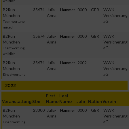
weiblich
B2Run
35674
Julia-
Hammer
0000
GER
WWK
München
Anna
Versicherung
aG
Teamwertung
mixed
B2Run
35674
Julia-
Hammer
0000
GER
WWK
München
Anna
Versicherung
aG
Teamwertung
weiblich
B2Run
35674
Julia-
Hammer
2002
WWK
München
Anna
Versicherung
aG
Einzelwertung
2022
First
Last
Veranstaltung
Stnr
Name
Name
Jahr
Nation
Verein
B2Run
23300
Julia-
Hammer
0000
GER
WWK
München
Anna
Versicherung
aG
Einzelwertung