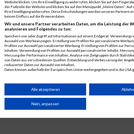
Website klicken. Um Ihre Einwilligung zu widerrufen, klicken Sie auf den Fingerab
München
Anna
Running
der Fußzeile der Website und klicken Sie auf den Menüpunkt „Meine Daten“. Auf 
Ihre Einwilligung widerrufen. Diese Entscheidungen werden unseren Partnern mi
Team
Einzelwertung
keinen Einfluss auf die Browserdaten.
weiblich
Wir und unsere Partner verarbeiten Daten, um die Leistung der W
B2Run
34539
Julia-
Hammer
0000
GER
WWK
00:3
analysieren und Folgendes zu tun:
München
Anna
Running
Speichern von oder Zugriff auf Informationen auf einem Endgerät. Verwendung r
Team
Teamwertung
Auswahl von Werbeanzeigen. Erstellung von Profilen für personalisierte Werbu
Profilen zur Auswahl personalisierter Werbung. Erstellung von Profilen zur Pers
mixed
Inhalten. Verwendung von Profilen zur Auswahl personalisierter Inhalte. Messun
B2Run
34539
Julia-
Hammer
0000
GER
WWK
00:3
Messung der Performance von Inhalten. Analyse von Zielgruppen durch Statisti
von Daten aus verschiedenen Quellen. Entwicklung und Verbesserung der Ange
München
Anna
Running
reduzierter Daten zur Auswahl von Inhalten.
Team
Teamwertung
Daten können außerhalb der Europäischen Union weitergegeben und in die USA 
weiblich
Ihre Einwilligung und die cookie Richtlinie gelten ausschließlich für diese Website
Legende:
Partnerliste anzeigen (1 IAB-Anbieter)
Alle akzeptieren
Ableh
GPos = Geschlechter Position, KPos = Kategorie Position, TPos =
Team Position, DNS = Did not start, DNF = Did not finish, DQ =
Wir nutzen Ihre Daten für folgende Zwecke:
Disqualifiziert
Nein, anpassen
IAB-Verarbeitungszwecke:
Speichern von oder Zugriff auf Informationen auf einem Endge