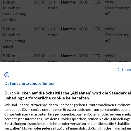
B2Run
23300
Julia-
Hammer
0000
GER
WWK
München
Anna
Versicherung
aG
Einzelwertung
weiblich
B2Run
23300
Julia-
Hammer
0000
GER
WWK
München
Anna
Versicherung
aG
Teamwertung
mixed
B2Run
23300
Julia-
Hammer
0000
GER
WWK
München
Anna
Versicherung
aG
Teamwertung
Datens
weiblich
Datenschutzeinstellungen
2017
Durch Klicken auf die Schaltfläche „Ablehnen“ wird die Standardei
First
Last
unbedingt erforderliche cookie beibehalten.
Veranstaltung
Stnr
Name
Name
Jahr
Nation
Verein
Net
Wir und unsere Partner speichern und/oder greifen auf Informationen auf einem G
eindeutige IDs in cookie und anderen Browserspeichern, um personenbezogene 
B2Run
34539
Julia-
Hammer
0000
GER
WWK
00:3
Einige Anbieter verarbeiten Ihre personenbezogenen Daten möglicherweise auf
München
Anna
Running
berechtigten Interesses. Um dem zu widersprechen, öffnen Sie die „Einstellungen
Team
B2Run München
Einstellungen akzeptieren, ablehnen oder verwalten, indem Sie auf die Schaltfläc
verwalten“ klicken oder jederzeit auf die Fingerabdruck-Schaltfläche in der linke
B2Run
34539
Julia-
Hammer
0000
GER
WWK
00:3