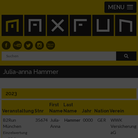
MENU
Julia-anna Hammer
2023
First
Last
Veranstaltung
Stnr
Name
Name
Jahr
Nation
Verein
B2Run
35674
Julia-
Hammer
0000
GER
WWK
München
Anna
Versicherung
aG
Einzelwertung