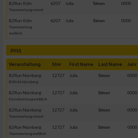
Erstellung von Profilen für personalisierte Werbung
B2Run Köln
6207
Julia
Simon
0000
Teamwertung mixed
B2Run Köln
6207
Julia
Simon
0000
Verwendung von Profilen zur Auswahl personalisierter Werbun
Teamwertung
weiblich
Erstellung von Profilen zur Personalisierung von Inhalten
2015
Verwendung von Profilen zur Auswahl personalisierter Inhalte
Veranstaltung
Stnr
First Name
Last Name
Jahr
B2Run Nürnberg
12727
Julia
Simon
0000
Messung der Werbeleistung
B2RUN Nürnberg
B2Run Nürnberg
12727
Julia
Simon
0000
Messung der Performance von Inhalten
Einzelwertung weiblich
B2Run Nürnberg
12727
Julia
Simon
0000
Analyse von Zielgruppen durch Statistiken oder Kombinatione
Teamwertung mixed
verschiedenen Quellen
B2Run Nürnberg
12727
Julia
Simon
0000
Teamwertung weiblich
Entwicklung und Verbesserung der Angebote