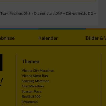
Team Position, DNS = Did not start, DNF = Did not finish, DQ =
ebnisse
Kalender
Bilder & 
zieren
Themen
Vienna City Marathon
Vienna Night Run
Salzburg Marathon
Graz Marathon
Spartan Race
Red Bull 400
Frauenlauf