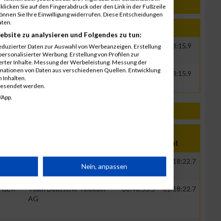
klicken Sie auf den Fingerabdruck oder den Link in der Fußzeile
können Sie Ihre Einwilligung widerrufen. Diese Entscheidungen
aten.
Jahr
Nation
Verein
Net
Brut
ebsite zu analysieren und Folgendes zu tun:
1995
AUT
Die Shotys
00:42:35.9
01:43:15.9
eduzierter Daten zur Auswahl von Werbeanzeigen. Erstellung
ersonalisierter Werbung. Erstellung von Profilen zur
ierter Inhalte. Messung der Werbeleistung. Messung der
inationen von Daten aus verschiedenen Quellen. Entwicklung
1995
AUT
Die Shotys
00:42:35.9
01:43:15.9
 Inhalten.
gesendet werden.
/App.
Nation
Verein
Net
Brut
GER
Team Deutsche Telekom
00:40:55.5
01:18:22.7
rät
Nein, anpassen
AG
GER
Team Deutsche Telekom
00:40:55.5
01:18:22.7
n
AG