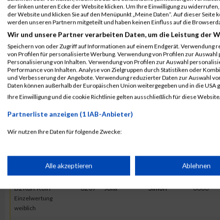
2017
der linken unteren Ecke der Website klicken. Um Ihre Einwilligung zu widerrufen, 
der Website und klicken Sie auf den Menüpunkt „Meine Daten“. Auf dieser Seite 
werden unseren Partnern mitgeteilt und haben keinen Einfluss auf die Browserd
Veranstaltung
Stnr
First Name
Last Name
Wir und unsere Partner verarbeiten Daten, um die Leistung der W
Vienna Night Run
21649
Julia
Simon
Speichern von oder Zugriff auf Informationen auf einem Endgerät. Verwendung r
von Profilen für personalisierte Werbung. Verwendung von Profilen zur Auswahl p
erste bank vienna night run
Personalisierung von Inhalten. Verwendung von Profilen zur Auswahl personalis
Performance von Inhalten. Analyse von Zielgruppen durch Statistiken oder Komb
Vienna Night Run
21649
Julia
Simon
und Verbesserung der Angebote. Verwendung reduzierter Daten zur Auswahl von
Paarwertung
Daten können außerhalb der Europäischen Union weitergegeben und in die USA 
Ihre Einwilligung und die cookie Richtlinie gelten ausschließlich für diese Website
2016
Partnerliste anzeigen (1 IAB-Anbieter)
Wir nutzen Ihre Daten für folgende Zwecke:
First
Last
Veranstaltung
Stnr
Name
Name
Jahr
IAB-Verarbeitungszwecke:
B2Run Köln
6207
Julia
Simon
0000
Speichern von oder Zugriff auf Informationen auf einem Endge
Alle akzeptieren
Ablehnen
B2RUN Köln
B2Run Köln
6207
Julia
Simon
0000
Verwendung reduzierter Daten zur Auswahl von Werbeanzeige
Einzelwertung
weiblich