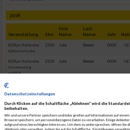
2018
First
Last
Veranstaltung
Stnr
Name
Name
Jahr
Nat
B2Run Karlsruhe
2230
Julia
Simon
0000
GE
B2Run Karlsruhe
B2Run Karlsruhe
2230
Julia
Simon
0000
GE
Einzelwertung
weiblich
B2Run Karlsruhe
2230
Julia
Simon
0000
GE
Teamwertung
Datenschutzeinstellungen
mixed
Durch Klicken auf die Schaltfläche „Ablehnen“ wird die Standardei
B2Run Karlsruhe
2230
Julia
Simon
0000
GE
beibehalten.
Teamwertung
Wir und unsere Partner speichern und/oder greifen auf Informationen auf einem G
weiblich
Browserspeichern, um personenbezogene Daten zu verarbeiten. Einige Anbiete
aufgrund eines berechtigten Interesses. Um dem zu widersprechen, öffnen Sie die
ablehnen oder verwalten, indem Sie auf die Schaltfläche „Einstellungen verwalten“