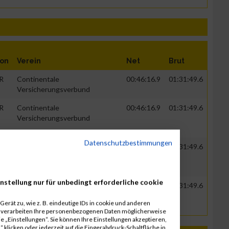
ion
Verein
Net
Brut
R
Continentale
00:46:16.9
01:31:49.6
Versicherungsverbund
R
Continentale
00:46:16.9
01:31:49.6
Versicherungsverbund
Datenschutzbestimmungen
R
Continentale
00:46:16.9
01:31:49.6
Versicherungsverbund
nstellung nur für unbedingt erforderliche cookie
R
Continentale
00:46:16.9
01:31:49.6
Versicherungsverbund
erät zu, wie z. B. eindeutige IDs in cookie und anderen
r verarbeiten Ihre personenbezogenen Daten möglicherweise
 „Einstellungen“. Sie können Ihre Einstellungen akzeptieren,
 klicken oder jederzeit auf die Fingerabdruck-Schaltfläche in