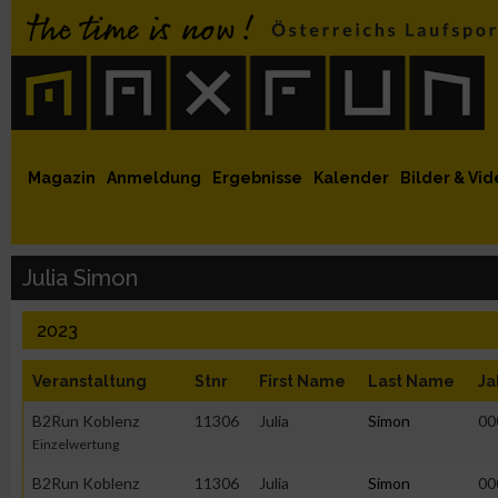
 auf Facebook
MaxFun auf Youtube
MaxFun auf Twitter
MaxFun auf Instagram
MaxFun Newsletter abonnieren
Magazin
Anmeldung
Ergebnisse
Kalender
Bilder & Vid
Julia Simon
2023
Veranstaltung
Stnr
First Name
Last Name
Ja
B2Run Koblenz
11306
Julia
Simon
00
Einzelwertung
B2Run Koblenz
11306
Julia
Simon
00