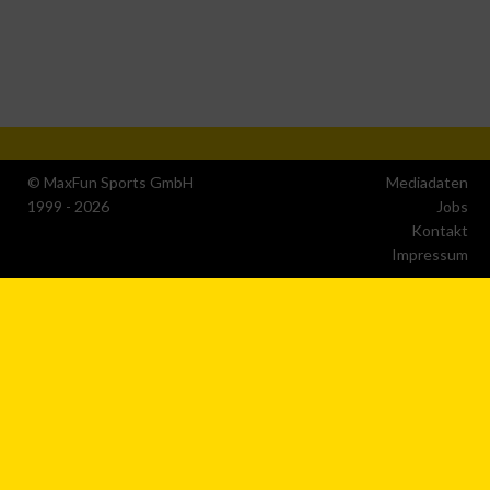
Endgerät
Verwendung reduzierter Daten zur Auswahl von
Werbeanzeigen
Erstellung von Profilen für personalisierte Werbung
© MaxFun Sports GmbH
Mediadaten
Verwendung von Profilen zur Auswahl personalisierter
1999 - 2026
Jobs
Werbung
Kontakt
Impressum
Erstellung von Profilen zur Personalisierung von Inhalten
Verwendung von Profilen zur Auswahl personalisierter
Inhalte
Messung der Werbeleistung
Messung der Performance von Inhalten