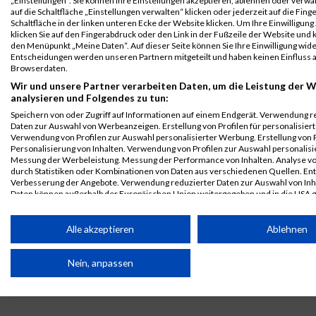
„Einstellungen“. Sie können Ihre Einstellungen akzeptieren, ablehnen oder verwa
B2Run Köln
8640
Julia
Lockhoff
0000
GER
Van
00:56
auf die Schaltfläche „Einstellungen verwalten“ klicken oder jederzeit auf die Fin
2024
Ameyde
Schaltfläche in der linken unteren Ecke der Website klicken. Um Ihre Einwilligung
Einzelwertung
klicken Sie auf den Fingerabdruck oder den Link in der Fußzeile der Website und k
den Menüpunkt „Meine Daten“. Auf dieser Seite können Sie Ihre Einwilligung wid
weiblich
Entscheidungen werden unseren Partnern mitgeteilt und haben keinen Einfluss a
Browserdaten.
B2Run Köln
8640
Julia
Lockhoff
0000
GER
Van
00:56
2024
Ameyde
Wir und unsere Partner verarbeiten Daten, um die Leistung der W
analysieren und Folgendes zu tun:
Teamwertung
mixed
Speichern von oder Zugriff auf Informationen auf einem Endgerät. Verwendung r
Daten zur Auswahl von Werbeanzeigen. Erstellung von Profilen für personalisier
Legende:
Verwendung von Profilen zur Auswahl personalisierter Werbung. Erstellung von P
Personalisierung von Inhalten. Verwendung von Profilen zur Auswahl personalisie
GPos = Geschlechter Position, KPos = Kategorie Position, TPos =
Messung der Werbeleistung. Messung der Performance von Inhalten. Analyse vo
Team Position, DNS = Did not start, DNF = Did not finish, DQ =
durch Statistiken oder Kombinationen von Daten aus verschiedenen Quellen. En
Disqualifiziert
Verbesserung der Angebote. Verwendung reduzierter Daten zur Auswahl von Inh
Daten können außerhalb der Europäischen Union weitergegeben und in die USA 
werden.
Ihre Einwilligung und die cookie Richtlinie gelten ausschließlich für diese Website
Alle akzeptieren
Ablehnen
Partnerliste anzeigen (1 IAB-Anbieter)
Nein, anpassen
Wir nutzen Ihre Daten für folgende Zwecke:
IAB-Verarbeitungszwecke:
Speichern von oder Zugriff auf Informationen auf einem