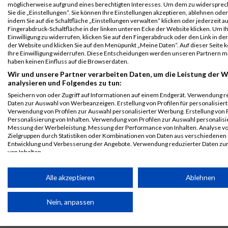
B2Run
2397
Jules
Souna
0000
GER
Allianz
00:32:09
möglicherweise aufgrund eines berechtigten Interesses. Um dem zu widersprec
Sie die „Einstellungen“. Sie können Ihre Einstellungen akzeptieren, ablehnen ode
München
Bertin
indem Sie auf die Schaltfläche „Einstellungen verwalten“ klicken oder jederzeit au
Einzelwertung
Fingerabdruck-Schaltfläche in der linken unteren Ecke der Website klicken. Um I
männlich
Einwilligung zu widerrufen, klicken Sie auf den Fingerabdruck oder den Link in de
der Website und klicken Sie auf den Menüpunkt „Meine Daten“. Auf dieser Seite 
B2Run
2397
Jules
Souna
0000
GER
Allianz
00:32:09
Ihre Einwilligung widerrufen. Diese Entscheidungen werden unseren Partnern mi
München
Bertin
haben keinen Einfluss auf die Browserdaten.
Teamwertung
Wir und unsere Partner verarbeiten Daten, um die Leistung der W
männlich
analysieren und Folgendes zu tun:
Speichern von oder Zugriff auf Informationen auf einem Endgerät. Verwendung r
B2Run
2397
Jules
Souna
0000
GER
Allianz
00:32:09
Daten zur Auswahl von Werbeanzeigen. Erstellung von Profilen für personalisier
München
Bertin
Verwendung von Profilen zur Auswahl personalisierter Werbung. Erstellung von P
Teamwertung
Personalisierung von Inhalten. Verwendung von Profilen zur Auswahl personalisie
Messung der Werbeleistung. Messung der Performance von Inhalten. Analyse v
mixed
Zielgruppen durch Statistiken oder Kombinationen von Daten aus verschiedenen
Entwicklung und Verbesserung der Angebote. Verwendung reduzierter Daten zu
Legende:
von Inhalten.
GPos = Geschlechter Position, KPos = Kategorie Position, TPos =
Daten können außerhalb der Europäischen Union weitergegeben und in die USA 
Team Position, DNS = Did not start, DNF = Did not finish, DQ =
werden.
Alle akzeptieren
Ablehnen
Disqualifiziert
Ihre Einwilligung und die cookie Richtlinie gelten ausschließlich für diese Website
Partnerliste anzeigen (1 IAB-Anbieter)
Nein, anpassen
Wir nutzen Ihre Daten für folgende Zwecke: