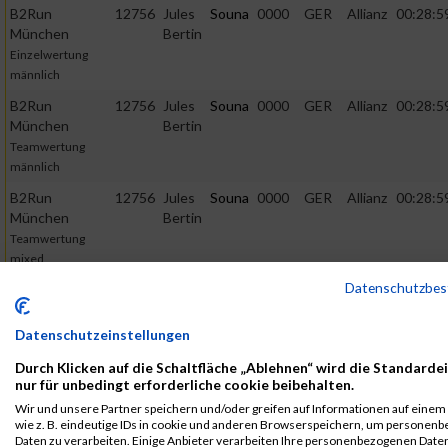
B2Run
12756
Jules
Souna
0000
GER
Allianz
00:28:5
München
Bertin
Einzelwertung
männlich
B2Run
12756
Jules
Souna
0000
GER
Allianz
00:28:5
München
Bertin
Teamwertung
männlich
B2Run
12756
Jules
Souna
0000
GER
Allianz
00:28:5
München
Bertin
Teamwertung
mixed
Datenschutzbe
2018
First
Last
Datenschutzeinstellungen
Veranstaltung
Stnr
Name
Name
Jahr
Nation
Verein
Net
Durch Klicken auf die Schaltfläche „Ablehnen“ wird die Standarde
B2Run
2397
Jules
Souna
0000
GER
Allianz
00:32:09
nur für unbedingt erforderliche cookie beibehalten.
München
Bertin
Wir und unsere Partner speichern und/oder greifen auf Informationen auf einem 
B2Run München
wie z. B. eindeutige IDs in cookie und anderen Browserspeichern, um personen
Daten zu verarbeiten. Einige Anbieter verarbeiten Ihre personenbezogenen Date