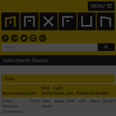
MENU
Jules bertin Souna
2024
First
Last
Veranstaltung
Stnr
Name
Name
Jahr
Nation
Verein
Net
B2Run
12756
Jules
Souna
0000
GER
Allianz
00:28:5
München
Bertin
Einzelwertung