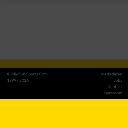
IAB-Verarbeitungszwecke:
Speichern von oder Zugriff auf Informationen auf einem
Endgerät
Verwendung reduzierter Daten zur Auswahl von
Werbeanzeigen
Erstellung von Profilen für personalisierte Werbung
Verwendung von Profilen zur Auswahl personalisierter
Werbung
© MaxFun Sports GmbH
Mediadaten
1999 - 2026
Jobs
Erstellung von Profilen zur Personalisierung von Inhalten
Kontakt
Impressum
Verwendung von Profilen zur Auswahl personalisierter
Inhalte
Messung der Werbeleistung