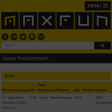
MENU
Jonas Kretschmann
2025
First
Veranstaltung
Stnr
Name
Last Name
Jahr
Nation
Verein
St. Valentiner
1138
Jonas
Kretschmann
2013
SMS
Stadtlauf 2025
Schubertv
Raiffeisen