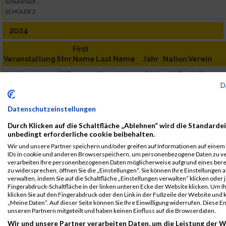
Schülerlauf -
SCHÜLER 2
2024
First
Veranstaltung
Stnr
Name
Last Name
Jahr
Nation
Verein
St. Valentiner
997
Jonas
Kretschmann
2013
AUT
SMS
Stadtlauf 2024
Schubertvie
D
Raiffeisen
Schülerlauf -
Datenschutzeinstellungen
SCHÜLER 1
Durch Klicken auf die Schaltfläche „Ablehnen“ wird die Standardei
Legende:
unbedingt erforderliche cookie beibehalten.
GPos = Geschlechter Position, KPos = Kategorie Position, TPos =
Wir und unsere Partner speichern und/oder greifen auf Informationen auf einem G
Team Position, DNS = Did not start, DNF = Did not finish, DQ =
IDs in cookie und anderen Browserspeichern, um personenbezogene Daten zu ver
verarbeiten Ihre personenbezogenen Daten möglicherweise aufgrund eines ber
Disqualifiziert
zu widersprechen, öffnen Sie die „Einstellungen“. Sie können Ihre Einstellungen 
verwalten, indem Sie auf die Schaltfläche „Einstellungen verwalten“ klicken oder j
Fingerabdruck-Schaltfläche in der linken unteren Ecke der Website klicken. Um Ih
klicken Sie auf den Fingerabdruck oder den Link in der Fußzeile der Website und
„Meine Daten“. Auf dieser Seite können Sie Ihre Einwilligung widerrufen. Diese
unseren Partnern mitgeteilt und haben keinen Einfluss auf die Browserdaten.
Wir und unsere Partner verarbeiten Daten, um die Leistung der W