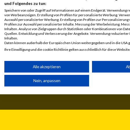
und Folgendes zu tun:
Speichern von oder Zugriff auf Informationen auf einem Endgerät. Verwendung r
von Werbeanzeigen. Erstellung von Profilen für personalisierte Werbung. Verwe
Auswahl personalisierter Werbung. Erstellung von Profilen zur Personalisierung
Profilen zur Auswahl personalisierter Inhalte. Messung der Werbeleistung. Me
Inhalten. Analyse von Zielgruppen durch Statistiken oder Kombinationen von Da
Quellen. Entwicklung und Verbesserung der Angebote. Verwendung reduzierter 
Inhalten.
Daten können außerhalb der Europäischen Union weitergegeben und in die USA 
Ihre Einwilligung und die cookie Richtlinie gelten ausschließlich für diese Website
Partnerliste anzeigen (1 IAB-Anbieter)
Alle akzeptieren
A
© MaxFun Sports GmbH
Mediadaten
Wir nutzen Ihre Daten für folgende Zwecke:
1999 - 2026
Jobs
IAB-Verarbeitungszwecke:
Nein, anpassen
Kontakt
Impressum
Speichern von oder Zugriff auf Informationen auf einem Endge
Verwendung reduzierter Daten zur Auswahl von Werbeanzeige
Erstellung von Profilen für personalisierte Werbung