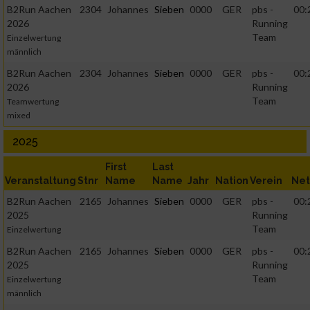
B2Run Aachen
2304
Johannes
Sieben
0000
GER
pbs -
00:
2026
Running
Team
Einzelwertung
männlich
B2Run Aachen
2304
Johannes
Sieben
0000
GER
pbs -
00:
2026
Running
Team
Teamwertung
mixed
2025
First
Last
Veranstaltung
Stnr
Name
Name
Jahr
Nation
Verein
Net
B2Run Aachen
2165
Johannes
Sieben
0000
GER
pbs -
00:
2025
Running
Team
Einzelwertung
B2Run Aachen
2165
Johannes
Sieben
0000
GER
pbs -
00:
2025
Running
Team
Einzelwertung
männlich