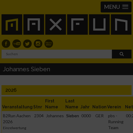
MENU
Johannes Sieben
2026
First
Last
Veranstaltung
Stnr
Name
Name
Jahr
Nation
Verein
Net
B2Run Aachen
2304
Johannes
Sieben
0000
GER
pbs -
00:
2026
Running
Team
Einzelwertung