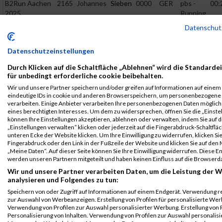
B2Run Aachen
2165
Johannes
Sieben
0000
GER
pbs -
00:
2025
Running
Team
Teamwertung
Datenschut
mixed
Datenschutzeinstellungen
2024
Durch Klicken auf die Schaltfläche „Ablehnen“ wird die Standarde
First
Last
für unbedingt erforderliche cookie beibehalten.
Veranstaltung
Stnr
Name
Name
Jahr
Nation
Verein
Net
Wir und unsere Partner speichern und/oder greifen auf Informationen auf einem G
B2Run Aachen
1903
Johannes
Sieben
0000
GER
pbs -
00:
eindeutige IDs in cookie und anderen Browserspeichern, um personenbezogene
verarbeiten. Einige Anbieter verarbeiten Ihre personenbezogenen Daten möglic
2024
Running
eines berechtigten Interesses. Um dem zu widersprechen, öffnen Sie die „Einstel
Team
Einzelwertung
können Ihre Einstellungen akzeptieren, ablehnen oder verwalten, indem Sie auf d
„Einstellungen verwalten“ klicken oder jederzeit auf die Fingerabdruck-Schaltfläc
B2Run Aachen
1903
Johannes
Sieben
0000
GER
pbs -
00:
unteren Ecke der Website klicken. Um Ihre Einwilligung zu widerrufen, klicken Si
2024
Running
Fingerabdruck oder den Link in der Fußzeile der Website und klicken Sie auf de
Team
Einzelwertung
„Meine Daten“. Auf dieser Seite können Sie Ihre Einwilligung widerrufen. Diese 
werden unseren Partnern mitgeteilt und haben keinen Einfluss auf die Browserd
männlich
Wir und unsere Partner verarbeiten Daten, um die Leistung der W
B2Run Aachen
1903
Johannes
Sieben
0000
GER
pbs -
00:
analysieren und Folgendes zu tun:
2024
Running
Speichern von oder Zugriff auf Informationen auf einem Endgerät. Verwendung r
Team
Teamwertung
zur Auswahl von Werbeanzeigen. Erstellung von Profilen für personalisierte Wer
männlich
Verwendung von Profilen zur Auswahl personalisierter Werbung. Erstellung von P
Personalisierung von Inhalten. Verwendung von Profilen zur Auswahl personalisie
B2Run Aachen
1903
Johannes
Sieben
0000
GER
pbs -
00: