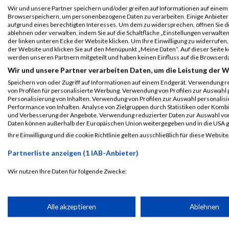
Einzelwertung männlich
Wir und unsere Partner speichern und/oder greifen auf Informationen auf einem G
Browserspeichern, um personenbezogene Daten zu verarbeiten. Einige Anbiete
B2Run Karlsruhe
3619
Jesus Jeronimo
Jacobo Torre
aufgrund eines berechtigten Interesses. Um dem zu widersprechen, öffnen Sie die
ablehnen oder verwalten, indem Sie auf die Schaltfläche „Einstellungen verwalten“
Teamwertung männlich
der linken unteren Ecke der Website klicken. Um Ihre Einwilligung zu widerrufen, 
der Website und klicken Sie auf den Menüpunkt „Meine Daten“. Auf dieser Seite 
B2Run Karlsruhe
3619
Jesus Jeronimo
Jacobo Torre
werden unseren Partnern mitgeteilt und haben keinen Einfluss auf die Browserd
Teamwertung mixed
Wir und unsere Partner verarbeiten Daten, um die Leistung der W
Speichern von oder Zugriff auf Informationen auf einem Endgerät. Verwendung r
Legende:
von Profilen für personalisierte Werbung. Verwendung von Profilen zur Auswahl p
GPos = Geschlechter Position, KPos = Kategorie Position, TPos = 
Personalisierung von Inhalten. Verwendung von Profilen zur Auswahl personalis
Performance von Inhalten. Analyse von Zielgruppen durch Statistiken oder Komb
Disqualifiziert
und Verbesserung der Angebote. Verwendung reduzierter Daten zur Auswahl von
Daten können außerhalb der Europäischen Union weitergegeben und in die USA 
Ihre Einwilligung und die cookie Richtlinie gelten ausschließlich für diese Website
Laufsport
Anmeldung
Erg
Partnerliste anzeigen (1 IAB-Anbieter)
Wir nutzen Ihre Daten für folgende Zwecke:
IAB-Verarbeitungszwecke:
Speichern von oder Zugriff auf Informationen auf einem Endge
Alle akzeptieren
Ablehnen