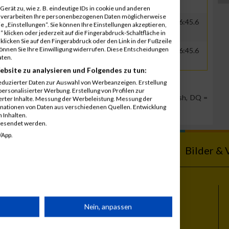
erät zu, wie z. B. eindeutige IDs in cookie und anderen
r verarbeiten Ihre personenbezogenen Daten möglicherweise
s
0000
GER
IDS GmbH
00:25:33.1
00:26:45.6
 „Einstellungen“. Sie können Ihre Einstellungen akzeptieren,
 klicken oder jederzeit auf die Fingerabdruck-Schaltfläche in
klicken Sie auf den Fingerabdruck oder den Link in der Fußzeile
können Sie Ihre Einwilligung widerrufen. Diese Entscheidungen
s
0000
GER
IDS GmbH
00:25:33.1
00:26:45.6
aten.
ebsite zu analysieren und Folgendes zu tun:
eduzierter Daten zur Auswahl von Werbeanzeigen. Erstellung
ersonalisierter Werbung. Erstellung von Profilen zur
Team Position, DNS = Did not start, DNF = Did not finish, DQ =
ierter Inhalte. Messung der Werbeleistung. Messung der
inationen von Daten aus verschiedenen Quellen. Entwicklung
 Inhalten.
gesendet werden.
/App.
ebnisse
Kalender
Bilder & 
Themen
rät
Nein, anpassen
Vienna City Marathon