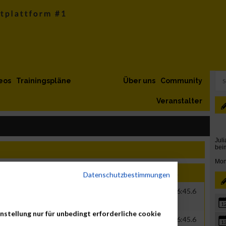
eos
Trainingspläne
Über uns
Community
Veranstalter
Jahr
Nation
Verein
Net
Brut
Datenschutzbestimmungen
s
0000
GER
IDS GmbH
00:25:33.1
00:26:45.6
1
nstellung nur für unbedingt erforderliche cookie
s
0000
GER
IDS GmbH
00:25:33.1
00:26:45.6
1