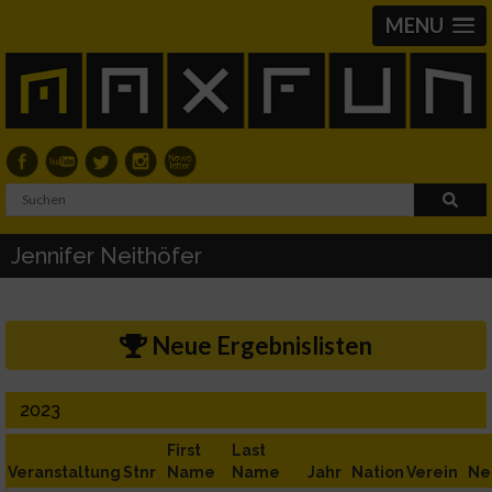
MENU
Jennifer Neithöfer
Neue Ergebnislisten
2023
First
Last
Veranstaltung
Stnr
Name
Name
Jahr
Nation
Verein
Ne