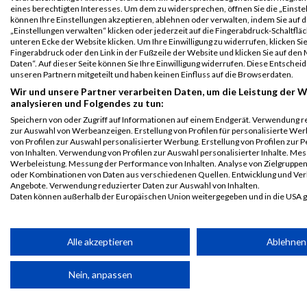
eines berechtigten Interesses. Um dem zu widersprechen, öffnen Sie die „Einstel
weiblich
können Ihre Einstellungen akzeptieren, ablehnen oder verwalten, indem Sie auf d
„Einstellungen verwalten“ klicken oder jederzeit auf die Fingerabdruck-Schaltfläc
B2Run Koblenz
1955
Jennifer
Neithöfer
0000
GER
Debeka
00
unteren Ecke der Website klicken. Um Ihre Einwilligung zu widerrufen, klicken Si
Teamwertung
Fingerabdruck oder den Link in der Fußzeile der Website und klicken Sie auf de
mixed
Daten“. Auf dieser Seite können Sie Ihre Einwilligung widerrufen. Diese Entsch
unseren Partnern mitgeteilt und haben keinen Einfluss auf die Browserdaten.
B2Run Koblenz
1955
Jennifer
Neithöfer
0000
GER
Debeka
00
Wir und unsere Partner verarbeiten Daten, um die Leistung der W
Teamwertung
analysieren und Folgendes zu tun:
weiblich
Speichern von oder Zugriff auf Informationen auf einem Endgerät. Verwendung r
zur Auswahl von Werbeanzeigen. Erstellung von Profilen für personalisierte W
Legende:
von Profilen zur Auswahl personalisierter Werbung. Erstellung von Profilen zur 
GPos = Geschlechter Position, KPos = Kategorie Position, TPos =
von Inhalten. Verwendung von Profilen zur Auswahl personalisierter Inhalte. Me
Team Position, DNS = Did not start, DNF = Did not finish, DQ =
Werbeleistung. Messung der Performance von Inhalten. Analyse von Zielgruppen 
oder Kombinationen von Daten aus verschiedenen Quellen. Entwicklung und Ve
Disqualifiziert
Angebote. Verwendung reduzierter Daten zur Auswahl von Inhalten.
Daten können außerhalb der Europäischen Union weitergegeben und in die USA 
Ihre Einwilligung und die cookie Richtlinie gelten ausschließlich für diese Website
Partnerliste anzeigen (1 IAB-Anbieter)
Alle akzeptieren
Ablehnen
Wir nutzen Ihre Daten für folgende Zwecke:
Nein, anpassen
IAB-Verarbeitungszwecke:
Speichern von oder Zugriff auf Informationen auf einem