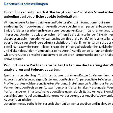
B2Run Bremen
4677
Jasper
Breukelman
0000
GER
Deutsche
Datenschutzeinstellungen
2024
Windtechn
Durch Klicken auf die Schaltfläche „Ablehnen“ wird die Standardei
Einzelwertung
unbedingt erforderliche cookie beibehalten.
männlich
Wir und unsere Partner speichern und/oder greifen auf Informationen auf einem G
B2Run Bremen
4677
Jasper
Breukelman
0000
GER
Deutsche
eindeutige IDs in cookie und anderen Browserspeichern, um personenbezogene 
2024
Windtechn
Einige Anbieter verarbeiten Ihre personenbezogenen Daten möglicherweise aufg
Interesses. Um dem zu widersprechen, öffnen Sie die „Einstellungen“. Sie können
Teamwertung
akzeptieren, ablehnen oder verwalten, indem Sie auf die Schaltfläche „Einstellun
männlich
oder jederzeit auf die Fingerabdruck-Schaltfläche in der linken unteren Ecke der
Einwilligung zu widerrufen, klicken Sie auf den Fingerabdruck oder den Link in de
B2Run Bremen
4677
Jasper
Breukelman
0000
GER
Deutsche
und klicken Sie auf den Menüpunkt „Meine Daten“. Auf dieser Seite können Sie Ihr
2024
Windtechn
widerrufen. Diese Entscheidungen werden unseren Partnern mitgeteilt und haben
Teamwertung
Browserdaten.
mixed
Wir und unsere Partner verarbeiten Daten, um die Leistung der W
analysieren und Folgendes zu tun:
Legende:
Speichern von oder Zugriff auf Informationen auf einem Endgerät. Verwendung r
GPos = Geschlechter Position, KPos = Kategorie Position, TPos =
Auswahl von Werbeanzeigen. Erstellung von Profilen für personalisierte Werbu
Team Position, DNS = Did not start, DNF = Did not finish, DQ =
Profilen zur Auswahl personalisierter Werbung. Erstellung von Profilen zur Perso
Verwendung von Profilen zur Auswahl personalisierter Inhalte. Messung der We
Disqualifiziert
Performance von Inhalten. Analyse von Zielgruppen durch Statistiken oder Komb
verschiedenen Quellen. Entwicklung und Verbesserung der Angebote. Verwendu
Auswahl von Inhalten.
Daten können außerhalb der Europäischen Union weitergegeben und in die USA 
Ihre Einwilligung und die cookie Richtlinie gelten ausschließlich für diese Website