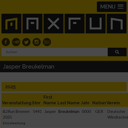
MENU
Jasper Breukelman
2025
First
Veranstaltung
Stnr
Name
Last Name
Jahr
Nation
Verein
B2Run Bremen
5441
Jasper
Breukelman
0000
GER
Deutsche
2025
Windtechn
Einzelwertung