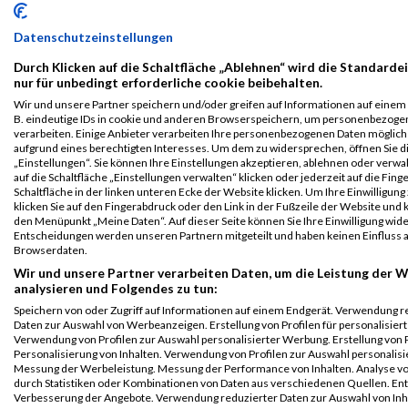
3er-Teamlauf
2019
Datenschutzeinstellungen
Durch Klicken auf die Schaltfläche „Ablehnen“ wird die Standarde
First
Last
nur für unbedingt erforderliche cookie beibehalten.
Veranstaltung
Stnr
Name
Name
Jahr
Nation
Verein
Net
Wir und unsere Partner speichern und/oder greifen auf Informationen auf einem G
Vienna Night
15668
Jana
Jugovits
1990
AUT
00:43
B. eindeutige IDs in cookie und anderen Browserspeichern, um personenbezoge
Run
verarbeiten. Einige Anbieter verarbeiten Ihre personenbezogenen Daten möglic
aufgrund eines berechtigten Interesses. Um dem zu widersprechen, öffnen Sie d
erste bank vienna
„Einstellungen“. Sie können Ihre Einstellungen akzeptieren, ablehnen oder verwa
night run
auf die Schaltfläche „Einstellungen verwalten“ klicken oder jederzeit auf die Fin
Schaltfläche in der linken unteren Ecke der Website klicken. Um Ihre Einwilligung
Legende:
klicken Sie auf den Fingerabdruck oder den Link in der Fußzeile der Website und k
GPos = Geschlechter Position, KPos = Kategorie Position, TPos =
den Menüpunkt „Meine Daten“. Auf dieser Seite können Sie Ihre Einwilligung wid
Entscheidungen werden unseren Partnern mitgeteilt und haben keinen Einfluss a
Team Position, DNS = Did not start, DNF = Did not finish, DQ =
Browserdaten.
Disqualifiziert
Wir und unsere Partner verarbeiten Daten, um die Leistung der W
analysieren und Folgendes zu tun:
Speichern von oder Zugriff auf Informationen auf einem Endgerät. Verwendung r
Daten zur Auswahl von Werbeanzeigen. Erstellung von Profilen für personalisier
Verwendung von Profilen zur Auswahl personalisierter Werbung. Erstellung von P
Personalisierung von Inhalten. Verwendung von Profilen zur Auswahl personalisie
Messung der Werbeleistung. Messung der Performance von Inhalten. Analyse vo
durch Statistiken oder Kombinationen von Daten aus verschiedenen Quellen. En
Verbesserung der Angebote. Verwendung reduzierter Daten zur Auswahl von Inh