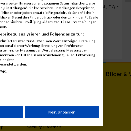
r verarbeiten Ihre personenbezogenen Daten möglicherweise
Team Position, DNS = Did not start, DNF = Did not finish, DQ =
 „Einstellungen“. Sie können Ihre Einstellungen akzeptieren,
 klicken oder jederzeit auf die Fingerabdruck-Schaltfläche in
klicken Sie auf den Fingerabdruck oder den Link in der Fußzeile
können Sie Ihre Einwilligung widerrufen. Diese Entscheidungen
aten.
ebsite zu analysieren und Folgendes zu tun:
eduzierter Daten zur Auswahl von Werbeanzeigen. Erstellung
ersonalisierter Werbung. Erstellung von Profilen zur
ierter Inhalte. Messung der Werbeleistung. Messung der
inationen von Daten aus verschiedenen Quellen. Entwicklung
 Inhalten.
gesendet werden.
/App.
ebnisse
Kalender
Bilder & 
Themen
rät
Nein, anpassen
Vienna City Marathon
Vienna Night Run
Salzburg Marathon
n