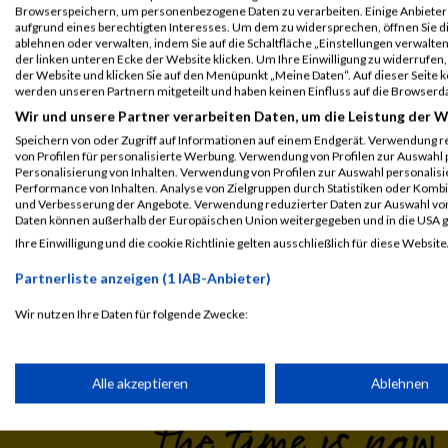
Legende:
Browserspeichern, um personenbezogene Daten zu verarbeiten. Einige Anbiete
GPos = Geschlechter Position, KPos = Kategorie Position, TPos = 
aufgrund eines berechtigten Interesses. Um dem zu widersprechen, öffnen Sie die
ablehnen oder verwalten, indem Sie auf die Schaltfläche „Einstellungen verwalten“
Disqualifiziert
der linken unteren Ecke der Website klicken. Um Ihre Einwilligung zu widerrufen, 
der Website und klicken Sie auf den Menüpunkt „Meine Daten“. Auf dieser Seite 
werden unseren Partnern mitgeteilt und haben keinen Einfluss auf die Browserd
Wir und unsere Partner verarbeiten Daten, um die Leistung der W
Speichern von oder Zugriff auf Informationen auf einem Endgerät. Verwendung r
von Profilen für personalisierte Werbung. Verwendung von Profilen zur Auswahl p
Personalisierung von Inhalten. Verwendung von Profilen zur Auswahl personalis
Performance von Inhalten. Analyse von Zielgruppen durch Statistiken oder Komb
und Verbesserung der Angebote. Verwendung reduzierter Daten zur Auswahl von
Daten können außerhalb der Europäischen Union weitergegeben und in die USA 
Ihre Einwilligung und die cookie Richtlinie gelten ausschließlich für diese Website
Laufsport
Anmeldung
Erg
Partnerliste anzeigen (1 IAB-Anbieter)
Wir nutzen Ihre Daten für folgende Zwecke:
IAB-Verarbeitungszwecke:
Speichern von oder Zugriff auf Informationen auf einem Endge
Alle akzeptieren
Ablehnen
Verwendung reduzierter Daten zur Auswahl von Werbeanzeige