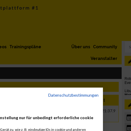
eos
Trainingspläne
Über uns
Community
Veranstalter
Datenschutzbestimmungen
r
Nation
Verein
Net
Brut
4
AUT
VS Reith im Alpbachtal
00:17:31.3
00:21:37.9
nstellung nur für unbedingt erforderliche cookie
1
1
erät zu, wie z. B. eindeutige IDs in cookie und anderen