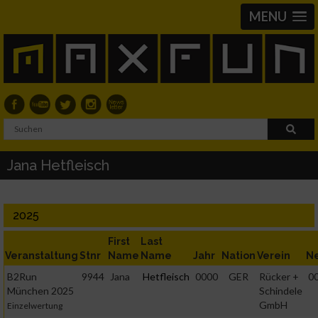
MENU
Jana Hetfleisch
2025
First
Last
Veranstaltung
Stnr
Name
Name
Jahr
Nation
Verein
N
B2Run
9944
Jana
Hetfleisch
0000
GER
Rücker +
00
München 2025
Schindele
GmbH
Einzelwertung