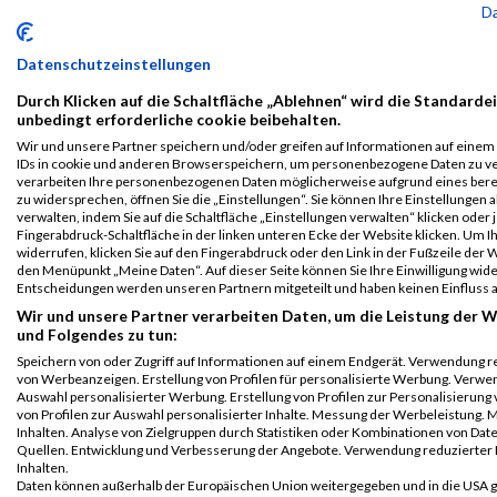
B2Run
5373
Jana
Hetfleisch
0000
GER
Rücker+Schi
D
München
Beratende
Ingenieure 
Einzelwertung
Datenschutzeinstellungen
weiblich
Durch Klicken auf die Schaltfläche „Ablehnen“ wird die Standardei
B2Run
5373
Jana
Hetfleisch
0000
GER
Rücker+Schi
unbedingt erforderliche cookie beibehalten.
München
Beratende
Wir und unsere Partner speichern und/oder greifen auf Informationen auf einem G
Ingenieure 
Teamwertung
IDs in cookie und anderen Browserspeichern, um personenbezogene Daten zu ver
mixed
verarbeiten Ihre personenbezogenen Daten möglicherweise aufgrund eines ber
zu widersprechen, öffnen Sie die „Einstellungen“. Sie können Ihre Einstellungen 
B2Run
5373
Jana
Hetfleisch
0000
GER
Rücker+Schi
verwalten, indem Sie auf die Schaltfläche „Einstellungen verwalten“ klicken oder j
München
Beratende
Fingerabdruck-Schaltfläche in der linken unteren Ecke der Website klicken. Um Ih
widerrufen, klicken Sie auf den Fingerabdruck oder den Link in der Fußzeile der W
Ingenieure 
Teamwertung
den Menüpunkt „Meine Daten“. Auf dieser Seite können Sie Ihre Einwilligung wid
weiblich
Entscheidungen werden unseren Partnern mitgeteilt und haben keinen Einfluss 
Legende:
Wir und unsere Partner verarbeiten Daten, um die Leistung der W
und Folgendes zu tun:
GPos = Geschlechter Position, KPos = Kategorie Position, TPos =
Speichern von oder Zugriff auf Informationen auf einem Endgerät. Verwendung r
Team Position, DNS = Did not start, DNF = Did not finish, DQ =
von Werbeanzeigen. Erstellung von Profilen für personalisierte Werbung. Verwe
Disqualifiziert
Auswahl personalisierter Werbung. Erstellung von Profilen zur Personalisierung
von Profilen zur Auswahl personalisierter Inhalte. Messung der Werbeleistung
Inhalten. Analyse von Zielgruppen durch Statistiken oder Kombinationen von Da
Quellen. Entwicklung und Verbesserung der Angebote. Verwendung reduzierter 
Inhalten.
Daten können außerhalb der Europäischen Union weitergegeben und in die USA 