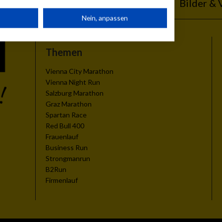
ebnisse
Kalender
Bilder & 
rät
Nein, anpassen
n
Themen
Vienna City Marathon
Vienna Night Run
Salzburg Marathon
Graz Marathon
g
Spartan Race
Red Bull 400
Frauenlauf
Business Run
Strongmanrun
B2Run
Firmenlauf