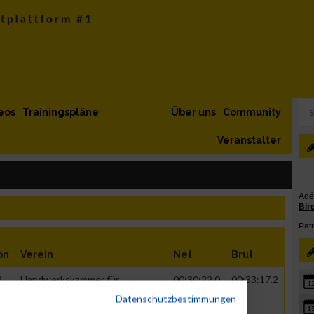
eos
Trainingspläne
Über uns
Community
Veranstalter
on
Verein
Net
Brut
R
Handwerkskammer für
00:30:22.0
00:33:17.2
1
München und O...
Datenschutzbestimmungen
1