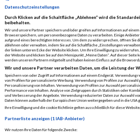
Datenschutzeinstellungen
B2RUN
15616
Jana
Gittrich
0000
GE
München
Durch Klicken auf die Schaltfläche „Ablehnen“ wird die Standardei
Einzelwertung
beibehalten.
weiblich
Wir und unsere Partner speichern und/oder greifen auf Informationen auf einem G
Browserspeichern, um personenbezogene Daten zu verarbeiten. Einige Anbiete
B2RUN
15616
Jana
Gittrich
0000
GE
aufgrund eines berechtigten Interesses. Um dem zu widersprechen, öffnen Sie die
München
ablehnen oder verwalten, indem Sie auf die Schaltfläche „Einstellungen verwalten“
der linken unteren Ecke der Website klicken. Um Ihre Einwilligung zu widerrufen, 
Teamwertung
der Website und klicken Sie auf den Menüpunkt „Meine Daten“. Auf dieser Seite 
mixed
werden unseren Partnern mitgeteilt und haben keinen Einfluss auf die Browserd
Wir und unsere Partner verarbeiten Daten, um die Leistung der W
B2RUN
15616
Jana
Gittrich
0000
GE
München
Speichern von oder Zugriff auf Informationen auf einem Endgerät. Verwendung r
von Profilen für personalisierte Werbung. Verwendung von Profilen zur Auswahl p
Teamwertung
Personalisierung von Inhalten. Verwendung von Profilen zur Auswahl personalis
weiblich
Performance von Inhalten. Analyse von Zielgruppen durch Statistiken oder Komb
und Verbesserung der Angebote. Verwendung reduzierter Daten zur Auswahl von
Daten können außerhalb der Europäischen Union weitergegeben und in die USA 
Legende:
Ihre Einwilligung und die cookie Richtlinie gelten ausschließlich für diese Website
GPos = Geschlechter Position, KPos = Kategorie Position, TPos = 
Disqualifiziert
Partnerliste anzeigen (1 IAB-Anbieter)
Wir nutzen Ihre Daten für folgende Zwecke:
IAB-Verarbeitungszwecke: