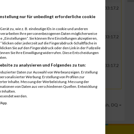
R
Handwerkskammer für
00:30:22.0
00:33:17.2
München und O...
nstellung nur für unbedingt erforderliche cookie
erät zu, wie z. B. eindeutige IDs in cookie und anderen
r verarbeiten Ihre personenbezogenen Daten möglicherweise
R
Handwerkskammer für
00:30:22.0
00:33:17.2
 „Einstellungen“. Sie können Ihre Einstellungen akzeptieren,
München und O...
 klicken oder jederzeit auf die Fingerabdruck-Schaltfläche in
klicken Sie auf den Fingerabdruck oder den Link in der Fußzeile
können Sie Ihre Einwilligung widerrufen. Diese Entscheidungen
aten.
ebsite zu analysieren und Folgendes zu tun:
R
Handwerkskammer für
00:30:22.0
00:33:17.2
München und O...
eduzierter Daten zur Auswahl von Werbeanzeigen. Erstellung
ersonalisierter Werbung. Erstellung von Profilen zur
ierter Inhalte. Messung der Werbeleistung. Messung der
inationen von Daten aus verschiedenen Quellen. Entwicklung
 Inhalten.
gesendet werden.
/App.
Team Position, DNS = Did not start, DNF = Did not finish, DQ =