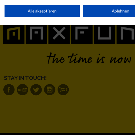
Laufsport
Anmeldung
Erg
Speichern von oder Zugriff auf Informationen auf einem Endge
Alle akzeptieren
Ablehnen
Verwendung reduzierter Daten zur Auswahl von Werbeanzeige
Erstellung von Profilen für personalisierte Werbung
Verwendung von Profilen zur Auswahl personalisierter Werbun
STAY IN TOUCH!
Erstellung von Profilen zur Personalisierung von Inhalten
Verwendung von Profilen zur Auswahl personalisierter Inhalte
Messung der Werbeleistung