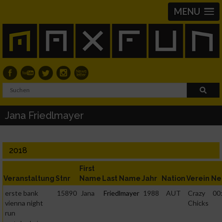
MENU
Jana Friedlmayer
2018
First
Veranstaltung
Stnr
Name
Last Name
Jahr
Nation
Verein
Ne
erste bank
15890
Jana
Friedlmayer
1988
AUT
Crazy
00
vienna night
Chicks
run