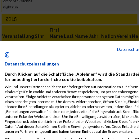
erste bank vienna
night run
2015
First
Veranstaltung
Stnr
Name
Last Name
Jahr
Nation
Verein
Ne
Herzlauf
256
Jana
Friedlmayer
1988
AUT
00
Datenschu
Herzlauf - 6km
Vienna Night
36326
Jana
Friedlmayer
1988
AUT
00
Datenschutzeinstellungen
Run
Durch Klicken auf die Schaltfläche „Ablehnen“ wird die Standarde
Vienna Night Run
für unbedingt erforderliche cookie beibehalten.
2014
Wir und unsere Partner speichern und/oder greifen auf Informationen auf einem G
eindeutige IDs in cookie und anderen Browserspeichern, um personenbezogene
verarbeiten. Einige Anbieter verarbeiten Ihre personenbezogenen Daten möglic
First
eines berechtigten Interesses. Um dem zu widersprechen, öffnen Sie die „Einstel
Veranstaltung
Stnr
Name
Last Name
Jahr
Nation
Verein
Net
können Ihre Einstellungen akzeptieren, ablehnen oder verwalten, indem Sie auf d
„Einstellungen verwalten“ klicken oder jederzeit auf die Fingerabdruck-Schaltfläc
Vienna Night
3595
Jana
Friedlmayer
1988
AUT
Crazy
unteren Ecke der Website klicken. Um Ihre Einwilligung zu widerrufen, klicken Si
Run
Chicks
Fingerabdruck oder den Link in der Fußzeile der Website und klicken Sie auf de
Vienna Night Run
Daten“. Auf dieser Seite können Sie Ihre Einwilligung widerrufen. Diese Entsch
unseren Partnern mitgeteilt und haben keinen Einfluss auf die Browserdaten.
Legende: