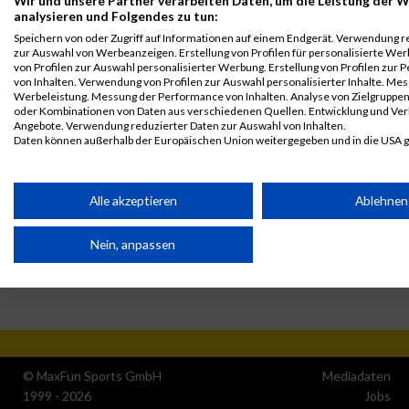
Wir und unsere Partner verarbeiten Daten, um die Leistung der W
GPos = Geschlechter Position, KPos = Kategorie Position, TPos =
analysieren und Folgendes zu tun:
Team Position, DNS = Did not start, DNF = Did not finish, DQ =
Speichern von oder Zugriff auf Informationen auf einem Endgerät. Verwendung r
Disqualifiziert
zur Auswahl von Werbeanzeigen. Erstellung von Profilen für personalisierte W
von Profilen zur Auswahl personalisierter Werbung. Erstellung von Profilen zur 
von Inhalten. Verwendung von Profilen zur Auswahl personalisierter Inhalte. Me
Werbeleistung. Messung der Performance von Inhalten. Analyse von Zielgruppen 
oder Kombinationen von Daten aus verschiedenen Quellen. Entwicklung und Ve
Angebote. Verwendung reduzierter Daten zur Auswahl von Inhalten.
Daten können außerhalb der Europäischen Union weitergegeben und in die USA 
Ihre Einwilligung und die cookie Richtlinie gelten ausschließlich für diese Website
Partnerliste anzeigen (1 IAB-Anbieter)
Alle akzeptieren
Ablehnen
Wir nutzen Ihre Daten für folgende Zwecke:
Nein, anpassen
IAB-Verarbeitungszwecke:
Speichern von oder Zugriff auf Informationen auf einem
Endgerät
Verwendung reduzierter Daten zur Auswahl von
Werbeanzeigen
© MaxFun Sports GmbH
Mediadaten
1999 - 2026
Jobs
Erstellung von Profilen für personalisierte Werbung