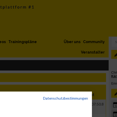
eos
Trainingspläne
Über uns
Community
Veranstalter
Nation
Verein
Net
Brut
Datenschutzbestimmungen
GER
expert Warenvertrieb
00:50:12.8
01:07:50.8
1
GmbH
1