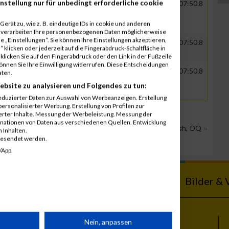
nstellung nur für unbedingt erforderliche cookie
GER
expert Warenvertrieb
00:50:12.8
01:07:50.8
GmbH
erät zu, wie z. B. eindeutige IDs in cookie und anderen
r verarbeiten Ihre personenbezogenen Daten möglicherweise
 „Einstellungen“. Sie können Ihre Einstellungen akzeptieren,
GER
expert Warenvertrieb
00:50:12.8
01:07:50.8
 klicken oder jederzeit auf die Fingerabdruck-Schaltfläche in
GmbH
klicken Sie auf den Fingerabdruck oder den Link in der Fußzeile
können Sie Ihre Einwilligung widerrufen. Diese Entscheidungen
GER
expert Warenvertrieb
00:50:12.8
01:07:50.8
aten.
GmbH
ebsite zu analysieren und Folgendes zu tun:
eduzierter Daten zur Auswahl von Werbeanzeigen. Erstellung
ersonalisierter Werbung. Erstellung von Profilen zur
ierter Inhalte. Messung der Werbeleistung. Messung der
inationen von Daten aus verschiedenen Quellen. Entwicklung
Team Position, DNS = Did not start, DNF = Did not finish, DQ =
 Inhalten.
gesendet werden.
/App.
ebnisse
Kalender
Bilder & 
rät
Nein, anpassen