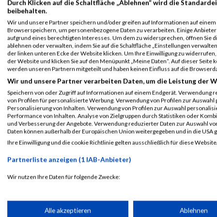
Durch Klicken auf die Schaltfläche „Ablehnen“ wird die Standardei
B2Run Hannover
3133
Jana
Drobionka
0000
beibehalten.
Einzelwertung
Wir und unsere Partner speichern und/oder greifen auf Informationen auf einem G
weiblich
Browserspeichern, um personenbezogene Daten zu verarbeiten. Einige Anbiete
aufgrund eines berechtigten Interesses. Um dem zu widersprechen, öffnen Sie die
B2Run Hannover
3133
Jana
Drobionka
0000
ablehnen oder verwalten, indem Sie auf die Schaltfläche „Einstellungen verwalten“
Teamwertung mixed
der linken unteren Ecke der Website klicken. Um Ihre Einwilligung zu widerrufen, 
der Website und klicken Sie auf den Menüpunkt „Meine Daten“. Auf dieser Seite 
B2Run Hannover
3133
Jana
Drobionka
0000
werden unseren Partnern mitgeteilt und haben keinen Einfluss auf die Browserd
Teamwertung
Wir und unsere Partner verarbeiten Daten, um die Leistung der W
weiblich
Speichern von oder Zugriff auf Informationen auf einem Endgerät. Verwendung r
von Profilen für personalisierte Werbung. Verwendung von Profilen zur Auswahl p
Personalisierung von Inhalten. Verwendung von Profilen zur Auswahl personalis
Legende:
Performance von Inhalten. Analyse von Zielgruppen durch Statistiken oder Komb
GPos = Geschlechter Position, KPos = Kategorie Position, TPos = 
und Verbesserung der Angebote. Verwendung reduzierter Daten zur Auswahl von
Daten können außerhalb der Europäischen Union weitergegeben und in die USA 
Disqualifiziert
Ihre Einwilligung und die cookie Richtlinie gelten ausschließlich für diese Website
Partnerliste anzeigen (1 IAB-Anbieter)
Laufsport
Anmeldung
Erg
Wir nutzen Ihre Daten für folgende Zwecke:
IAB-Verarbeitungszwecke:
Speichern von oder Zugriff auf Informationen auf einem Endge
Alle akzeptieren
Ablehnen