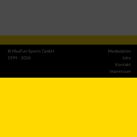
Endgerät
Verwendung reduzierter Daten zur Auswahl von
Werbeanzeigen
Erstellung von Profilen für personalisierte Werbung
© MaxFun Sports GmbH
Mediadaten
Verwendung von Profilen zur Auswahl personalisierter
1999 - 2026
Jobs
Werbung
Kontakt
Impressum
Erstellung von Profilen zur Personalisierung von Inhalten
Verwendung von Profilen zur Auswahl personalisierter
Inhalte
Messung der Werbeleistung
Messung der Performance von Inhalten