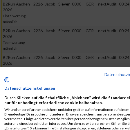
B2Run Aachen
2226
Jacob
Siever
0000
GER
nextAudit
00:24
2026
Einzelwertung
männlich
B2Run Aachen
2226
Jacob
Siever
0000
GER
nextAudit
00:24
2026
Teamwertung
männlich
B2Run Aachen
2226
Jacob
Siever
0000
GER
nextAudit
00:24
2026
Teamwertung
Datenschutz
mixed
2024
Datenschutzeinstellungen
First
Last
Durch Klicken auf die Schaltfläche „Ablehnen“ wird die Standarde
nur für unbedingt erforderliche cookie beibehalten.
Veranstaltung
Stnr
Name
Name
Jahr
Nation
Verein
Net
Wir und unsere Partner speichern und/oder greifen auf Informationen auf einem G
B2Run Aachen
1877
Jacob
Siever
0000
GER
Qualität
00:24:4
B. eindeutige IDs in cookie und anderen Browserspeichern, um personenbezoge
2024
im
verarbeiten. Einige Anbieter verarbeiten Ihre personenbezogenen Daten möglic
Eiltempo
Einzelwertung
aufgrund eines berechtigten Interesses. Um dem zu widersprechen, öffnen Sie d
„Einstellungen“. Sie können Ihre Einstellungen akzeptieren, ablehnen oder verwa