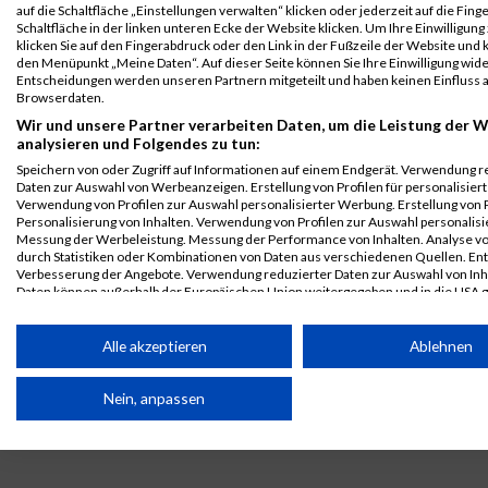
B2Run Aachen
1877
Jacob
Siever
0000
GER
Qualität
00:24:4
auf die Schaltfläche „Einstellungen verwalten“ klicken oder jederzeit auf die Fin
Schaltfläche in der linken unteren Ecke der Website klicken. Um Ihre Einwilligung
2024
im
klicken Sie auf den Fingerabdruck oder den Link in der Fußzeile der Website und k
Eiltempo
Einzelwertung
den Menüpunkt „Meine Daten“. Auf dieser Seite können Sie Ihre Einwilligung wid
männlich
Entscheidungen werden unseren Partnern mitgeteilt und haben keinen Einfluss a
Browserdaten.
B2Run Aachen
1877
Jacob
Siever
0000
GER
Qualität
00:24:4
Wir und unsere Partner verarbeiten Daten, um die Leistung der W
2024
im
analysieren und Folgendes zu tun:
Eiltempo
Teamwertung
Speichern von oder Zugriff auf Informationen auf einem Endgerät. Verwendung r
männlich
Daten zur Auswahl von Werbeanzeigen. Erstellung von Profilen für personalisier
Verwendung von Profilen zur Auswahl personalisierter Werbung. Erstellung von P
Legende:
Personalisierung von Inhalten. Verwendung von Profilen zur Auswahl personalisie
GPos = Geschlechter Position, KPos = Kategorie Position, TPos =
Messung der Werbeleistung. Messung der Performance von Inhalten. Analyse vo
Team Position, DNS = Did not start, DNF = Did not finish, DQ =
durch Statistiken oder Kombinationen von Daten aus verschiedenen Quellen. En
Verbesserung der Angebote. Verwendung reduzierter Daten zur Auswahl von Inh
Disqualifiziert
Daten können außerhalb der Europäischen Union weitergegeben und in die USA 
werden.
Ihre Einwilligung und die cookie Richtlinie gelten ausschließlich für diese Website
Alle akzeptieren
Ablehnen
Partnerliste anzeigen (1 IAB-Anbieter)
Nein, anpassen
Wir nutzen Ihre Daten für folgende Zwecke:
IAB-Verarbeitungszwecke:
Speichern von oder Zugriff auf Informationen auf einem