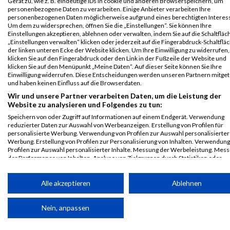
Gerät zu, wie z. B. eindeutige IDs in cookie und anderen Browserspeichern, um
Spoki
246
Ilias
Islamov
2009
AUT
00
personenbezogene Daten zu verarbeiten. Einige Anbieter verarbeiten Ihre
Summerstagelauf
personenbezogenen Daten möglicherweise aufgrund eines berechtigten Interes
Um dem zu widersprechen, öffnen Sie die „Einstellungen“. Sie können Ihre
Lauf über 600m
Einstellungen akzeptieren, ablehnen oder verwalten, indem Sie auf die Schaltfläc
„Einstellungen verwalten“ klicken oder jederzeit auf die Fingerabdruck-Schaltfläc
Legende:
der linken unteren Ecke der Website klicken. Um Ihre Einwilligung zu widerrufen,
GPos = Geschlechter Position, KPos = Kategorie Position, TPos =
klicken Sie auf den Fingerabdruck oder den Link in der Fußzeile der Website und
Team Position, DNS = Did not start, DNF = Did not finish, DQ =
klicken Sie auf den Menüpunkt „Meine Daten“. Auf dieser Seite können Sie Ihre
Einwilligung widerrufen. Diese Entscheidungen werden unseren Partnern mitgete
Disqualifiziert
und haben keinen Einfluss auf die Browserdaten.
Wir und unsere Partner verarbeiten Daten, um die Leistung der
Website zu analysieren und Folgendes zu tun:
Speichern von oder Zugriff auf Informationen auf einem Endgerät. Verwendung
reduzierter Daten zur Auswahl von Werbeanzeigen. Erstellung von Profilen für
personalisierte Werbung. Verwendung von Profilen zur Auswahl personalisierter
Werbung. Erstellung von Profilen zur Personalisierung von Inhalten. Verwendung
Profilen zur Auswahl personalisierter Inhalte. Messung der Werbeleistung. Mes
der Performance von Inhalten. Analyse von Zielgruppen durch Statistiken oder
Kombinationen von Daten aus verschiedenen Quellen. Entwicklung und Verbess
der Angebote. Verwendung reduzierter Daten zur Auswahl von Inhalten.
Daten können außerhalb der Europäischen Union weitergegeben und in die USA
Alle akzeptieren
Ablehnen
gesendet werden.
Ihre Einwilligung und die cookie Richtlinie gelten ausschließlich für diese Website
Nein, anpassen
Partnerliste anzeigen (1 IAB-Anbieter)