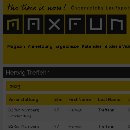
 auf Facebook
MaxFun auf Youtube
MaxFun auf Twitter
MaxFun auf Instagram
MaxFun Newsletter abonnieren
Magazin
Anmeldung
Ergebnisse
Kalender
Bilder & Vid
Herwig Treffehn
2023
Veranstaltung
Stnr
First Name
Last Name
J
B2Run Nürnberg
97
Herwig
Treffehn
0
Einzelwertung
B2Run Nürnberg
97
Herwig
Treffehn
0