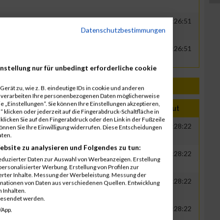
000
GER
AICHINGER GmbH
00:26:25
00:26:51
Datenschutzbestimmungen
000
GER
AICHINGER GmbH
00:26:25
00:26:51
nstellung nur für unbedingt erforderliche cookie
erät zu, wie z. B. eindeutige IDs in cookie und anderen
r verarbeiten Ihre personenbezogenen Daten möglicherweise
 „Einstellungen“. Sie können Ihre Einstellungen akzeptieren,
ahr
Nation
Verein
Net
Brut
 klicken oder jederzeit auf die Fingerabdruck-Schaltfläche in
klicken Sie auf den Fingerabdruck oder den Link in der Fußzeile
000
GER
AICHINGER GmbH
00:27:13
00:28:22
können Sie Ihre Einwilligung widerrufen. Diese Entscheidungen
aten.
ebsite zu analysieren und Folgendes zu tun:
000
GER
AICHINGER GmbH
00:27:13
00:28:22
eduzierter Daten zur Auswahl von Werbeanzeigen. Erstellung
ersonalisierter Werbung. Erstellung von Profilen zur
ierter Inhalte. Messung der Werbeleistung. Messung der
000
GER
AICHINGER GmbH
00:27:13
00:28:22
inationen von Daten aus verschiedenen Quellen. Entwicklung
 Inhalten.
gesendet werden.
000
GER
AICHINGER GmbH
00:27:13
00:28:22
/App.