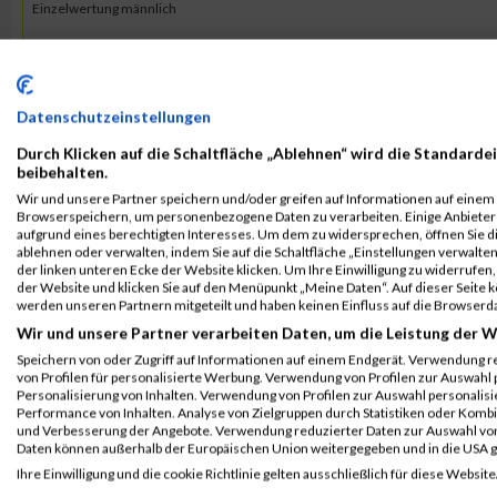
Einzelwertung männlich
B2Run Nürnberg
97
Herwig
Treffehn
0
Teamwertung männlich
B2Run Nürnberg
97
Herwig
Treffehn
0
Datenschutzeinstellungen
Teamwertung mixed
Durch Klicken auf die Schaltfläche „Ablehnen“ wird die Standardei
beibehalten.
2018
Wir und unsere Partner speichern und/oder greifen auf Informationen auf einem G
Browserspeichern, um personenbezogene Daten zu verarbeiten. Einige Anbiete
aufgrund eines berechtigten Interesses. Um dem zu widersprechen, öffnen Sie die
Veranstaltung
Stnr
First Name
Last Name
J
ablehnen oder verwalten, indem Sie auf die Schaltfläche „Einstellungen verwalten“
der linken unteren Ecke der Website klicken. Um Ihre Einwilligung zu widerrufen, 
B2Run Nürnberg
2937
Herwig
Treffehn
0
der Website und klicken Sie auf den Menüpunkt „Meine Daten“. Auf dieser Seite 
werden unseren Partnern mitgeteilt und haben keinen Einfluss auf die Browserd
B2Run Nürnberg
Wir und unsere Partner verarbeiten Daten, um die Leistung der W
B2Run Nürnberg
2937
Herwig
Treffehn
0
Speichern von oder Zugriff auf Informationen auf einem Endgerät. Verwendung r
Einzelwertung männlich
von Profilen für personalisierte Werbung. Verwendung von Profilen zur Auswahl p
Personalisierung von Inhalten. Verwendung von Profilen zur Auswahl personalis
B2Run Nürnberg
2937
Herwig
Treffehn
0
Performance von Inhalten. Analyse von Zielgruppen durch Statistiken oder Komb
und Verbesserung der Angebote. Verwendung reduzierter Daten zur Auswahl von
Teamwertung männlich
Daten können außerhalb der Europäischen Union weitergegeben und in die USA 
B2Run Nürnberg
2937
Herwig
Treffehn
0
Ihre Einwilligung und die cookie Richtlinie gelten ausschließlich für diese Website
Teamwertung mixed