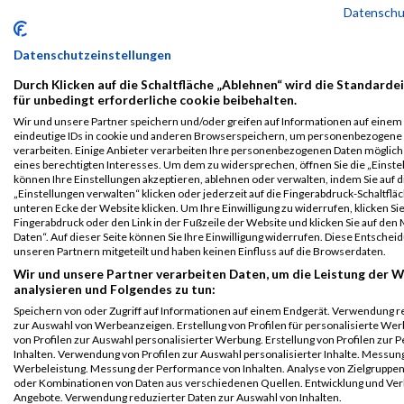
Datensch
Legende:
GPos = Geschlechter Position, KPos = Kategorie Position, TPos =
Team Position, DNS = Did not start, DNF = Did not finish, DQ =
Datenschutzeinstellungen
Disqualifiziert
Durch Klicken auf die Schaltfläche „Ablehnen“ wird die Standarde
für unbedingt erforderliche cookie beibehalten.
Wir und unsere Partner speichern und/oder greifen auf Informationen auf einem G
eindeutige IDs in cookie und anderen Browserspeichern, um personenbezogene
verarbeiten. Einige Anbieter verarbeiten Ihre personenbezogenen Daten möglic
eines berechtigten Interesses. Um dem zu widersprechen, öffnen Sie die „Einstel
können Ihre Einstellungen akzeptieren, ablehnen oder verwalten, indem Sie auf d
„Einstellungen verwalten“ klicken oder jederzeit auf die Fingerabdruck-Schaltfläc
unteren Ecke der Website klicken. Um Ihre Einwilligung zu widerrufen, klicken Si
Fingerabdruck oder den Link in der Fußzeile der Website und klicken Sie auf de
Daten“. Auf dieser Seite können Sie Ihre Einwilligung widerrufen. Diese Entsch
unseren Partnern mitgeteilt und haben keinen Einfluss auf die Browserdaten.
Wir und unsere Partner verarbeiten Daten, um die Leistung der W
analysieren und Folgendes zu tun:
Speichern von oder Zugriff auf Informationen auf einem Endgerät. Verwendung r
zur Auswahl von Werbeanzeigen. Erstellung von Profilen für personalisierte W
von Profilen zur Auswahl personalisierter Werbung. Erstellung von Profilen zur 
Inhalten. Verwendung von Profilen zur Auswahl personalisierter Inhalte. Messun
Werbeleistung. Messung der Performance von Inhalten. Analyse von Zielgruppen 
oder Kombinationen von Daten aus verschiedenen Quellen. Entwicklung und Ve
© MaxFun Sports GmbH
Mediadaten
Angebote. Verwendung reduzierter Daten zur Auswahl von Inhalten.