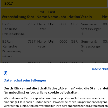
2017
First
Last
Veranstaltung
Stnr
Name
Name
Jahr
Nation
Verein
Ne
B2Run
7337
Hans-
Uhl
0000
GER
Sommer &
00:
Karlsruhe
Peter
Strassburger
1
B2Run Karlsruhe
B2Run
7337
Hans-
Uhl
0000
GER
Sommer &
00:
Karlsruhe
Peter
Strassburger
1
Einzelwertung
männlich
B2Run
7337
Hans-
Uhl
0000
GER
Sommer &
00:
Karlsruhe
Peter
Strassburger
Datenschu
1
Teamwertung
männlich
Datenschutzeinstellungen
B2Run
7337
Hans-
Uhl
0000
GER
Sommer &
00:
Durch Klicken auf die Schaltfläche „Ablehnen“ wird die Standarde
Karlsruhe
Peter
Strassburger
für unbedingt erforderliche cookie beibehalten.
1
Teamwertung
Wir und unsere Partner speichern und/oder greifen auf Informationen auf einem G
mixed
eindeutige IDs in cookie und anderen Browserspeichern, um personenbezogene
verarbeiten. Einige Anbieter verarbeiten Ihre personenbezogenen Daten möglic