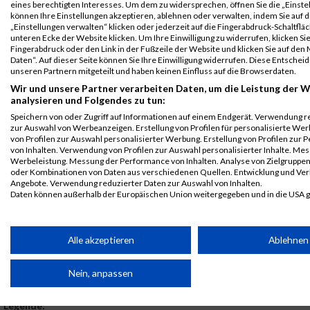
2016
eines berechtigten Interesses. Um dem zu widersprechen, öffnen Sie die „Einstel
können Ihre Einstellungen akzeptieren, ablehnen oder verwalten, indem Sie auf d
„Einstellungen verwalten“ klicken oder jederzeit auf die Fingerabdruck-Schaltfläc
First
Last
unteren Ecke der Website klicken. Um Ihre Einwilligung zu widerrufen, klicken Si
Veranstaltung
Stnr
Name
Name
Jahr
Nation
Verein
Ne
Fingerabdruck oder den Link in der Fußzeile der Website und klicken Sie auf de
Daten“. Auf dieser Seite können Sie Ihre Einwilligung widerrufen. Diese Entsch
B2Run
6080
Hans-
Uhl
0000
GER
Sommer &
00:
unseren Partnern mitgeteilt und haben keinen Einfluss auf die Browserdaten.
Karlsruhe
Peter
Strassburger
Wir und unsere Partner verarbeiten Daten, um die Leistung der W
B2RUN Karlsruhe
analysieren und Folgendes zu tun:
B2Run
6080
Hans-
Uhl
0000
GER
Sommer &
00:
Speichern von oder Zugriff auf Informationen auf einem Endgerät. Verwendung r
Karlsruhe
Peter
Strassburger
zur Auswahl von Werbeanzeigen. Erstellung von Profilen für personalisierte W
von Profilen zur Auswahl personalisierter Werbung. Erstellung von Profilen zur 
Einzelwertung
von Inhalten. Verwendung von Profilen zur Auswahl personalisierter Inhalte. Me
männlich
Werbeleistung. Messung der Performance von Inhalten. Analyse von Zielgruppen 
oder Kombinationen von Daten aus verschiedenen Quellen. Entwicklung und Ve
B2Run
6080
Hans-
Uhl
0000
GER
Sommer &
00:
Angebote. Verwendung reduzierter Daten zur Auswahl von Inhalten.
Karlsruhe
Peter
Strassburger
Daten können außerhalb der Europäischen Union weitergegeben und in die USA 
Teamwertung
Ihre Einwilligung und die cookie Richtlinie gelten ausschließlich für diese Website
männlich
Partnerliste anzeigen (1 IAB-Anbieter)
Alle akzeptieren
Ablehnen
B2Run
6080
Hans-
Uhl
0000
GER
Sommer &
00:
Karlsruhe
Peter
Strassburger
Wir nutzen Ihre Daten für folgende Zwecke:
Teamwertung
Nein, anpassen
IAB-Verarbeitungszwecke:
mixed
Speichern von oder Zugriff auf Informationen auf einem
Legende: