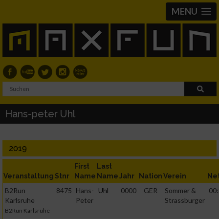
MENU
Hans-peter Uhl
2019
First
Last
Veranstaltung
Stnr
Name
Name
Jahr
Nation
Verein
Ne
B2Run
8475
Hans-
Uhl
0000
GER
Sommer &
00:
Karlsruhe
Peter
Strassburger
B2Run Karlsruhe