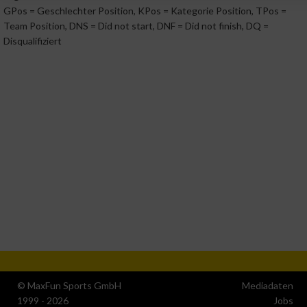
Endgerät
GPos = Geschlechter Position, KPos = Kategorie Position, TPos =
Team Position, DNS = Did not start, DNF = Did not finish, DQ =
Verwendung reduzierter Daten zur Auswahl von
Disqualifiziert
Werbeanzeigen
Erstellung von Profilen für personalisierte Werbung
Verwendung von Profilen zur Auswahl personalisierter
Werbung
Erstellung von Profilen zur Personalisierung von Inhalten
Verwendung von Profilen zur Auswahl personalisierter Inhalte
Messung der Werbeleistung
© MaxFun Sports GmbH
Mediadaten
Messung der Performance von Inhalten
1999 - 2026
Jobs