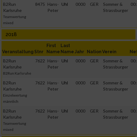
B2Run
8475
Hans-
Uhl
0000
GER
Sommer &
00:
Karlsruhe
Peter
Strassburger
Teamwertung
mixed
2018
First
Last
Veranstaltung
Stnr
Name
Name
Jahr
Nation
Verein
Ne
B2Run
7622
Hans-
Uhl
0000
GER
Sommer &
00:
Karlsruhe
Peter
Strassburger
B2Run Karlsruhe
B2Run
7622
Hans-
Uhl
0000
GER
Sommer &
00:
Karlsruhe
Peter
Strassburger
Einzelwertung
männlich
B2Run
7622
Hans-
Uhl
0000
GER
Sommer &
00:
Karlsruhe
Peter
Strassburger
Teamwertung
mixed