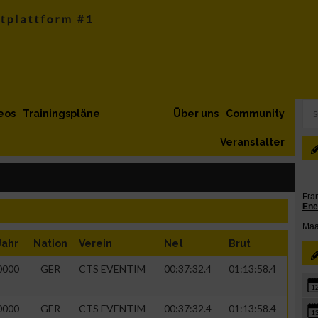
eos
Trainingspläne
Über uns
Community
Veranstalter
Jahr
Nation
Verein
Net
Brut
0000
GER
CTS EVENTIM
00:37:32.4
01:13:58.4
1
0000
GER
CTS EVENTIM
00:37:32.4
01:13:58.4
1