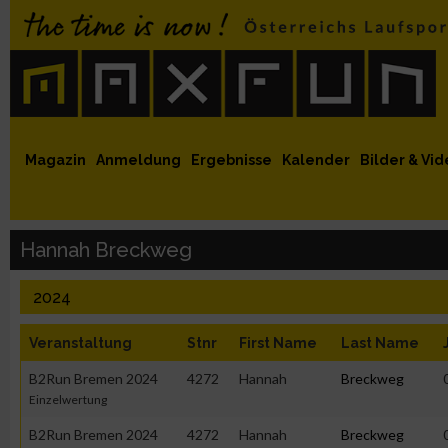
 auf Facebook
MaxFun auf Youtube
MaxFun auf Twitter
MaxFun auf Instagram
MaxFun Newsletter abonnieren
Magazin
Anmeldung
Ergebnisse
Kalender
Bilder & Vid
Hannah Breckweg
2024
Veranstaltung
Stnr
First Name
Last Name
B2Run Bremen 2024
4272
Hannah
Breckweg
Einzelwertung
B2Run Bremen 2024
4272
Hannah
Breckweg