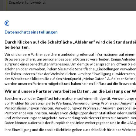
Einzelwertung weiblich
B2Run Bremen 2024
4272
Hannah
Breckweg
Teamwertung weiblich
B2Run Bremen 2024
4272
Hannah
Breckweg
Datenschutzeinstellungen
Teamwertung mixed
Durch Klicken auf die Schaltfläche „Ablehnen“ wird die Standardei
beibehalten.
2023
Wir und unsere Partner speichern und/oder greifen auf Informationen auf einem G
Browserspeichern, um personenbezogene Daten zu verarbeiten. Einige Anbiete
aufgrund eines berechtigten Interesses. Um dem zu widersprechen, öffnen Sie die
Veranstaltung
Stnr
First Name
Last Name
ablehnen oder verwalten, indem Sie auf die Schaltfläche „Einstellungen verwalten“
der linken unteren Ecke der Website klicken. Um Ihre Einwilligung zu widerrufen, 
b2Run Bremen 2023
377
Hannah
Breckweg
der Website und klicken Sie auf den Menüpunkt „Meine Daten“. Auf dieser Seite 
werden unseren Partnern mitgeteilt und haben keinen Einfluss auf die Browserd
B2Run Bremen
Wir und unsere Partner verarbeiten Daten, um die Leistung der W
b2Run Bremen 2023
377
Hannah
Breckweg
Speichern von oder Zugriff auf Informationen auf einem Endgerät. Verwendung r
Einzelwertung weiblich
von Profilen für personalisierte Werbung. Verwendung von Profilen zur Auswahl p
Personalisierung von Inhalten. Verwendung von Profilen zur Auswahl personalis
b2Run Bremen 2023
377
Hannah
Breckweg
Performance von Inhalten. Analyse von Zielgruppen durch Statistiken oder Komb
und Verbesserung der Angebote. Verwendung reduzierter Daten zur Auswahl von
Teamwertung weiblich
Daten können außerhalb der Europäischen Union weitergegeben und in die USA 
b2Run Bremen 2023
377
Hannah
Breckweg
Ihre Einwilligung und die cookie Richtlinie gelten ausschließlich für diese Website
Teamwertung mixed