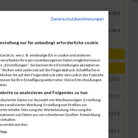
0000
GER
CTS EVENTIM
00:37:32.4
01:13:58.4
Datenschutzbestimmungen
0000
GER
CTS EVENTIM
00:37:32.4
01:13:58.4
nstellung nur für unbedingt erforderliche cookie
erät zu, wie z. B. eindeutige IDs in cookie und anderen
r verarbeiten Ihre personenbezogenen Daten möglicherweise
 „Einstellungen“. Sie können Ihre Einstellungen akzeptieren,
Jahr
Nation
Verein
Net
Brut
 klicken oder jederzeit auf die Fingerabdruck-Schaltfläche in
klicken Sie auf den Fingerabdruck oder den Link in der Fußzeile
0000
GER
CTS EVENTIM
00:39:11.4
00:57:27.2
können Sie Ihre Einwilligung widerrufen. Diese Entscheidungen
aten.
ebsite zu analysieren und Folgendes zu tun:
0000
GER
CTS EVENTIM
00:39:11.4
00:57:27.2
eduzierter Daten zur Auswahl von Werbeanzeigen. Erstellung
ersonalisierter Werbung. Erstellung von Profilen zur
ierter Inhalte. Messung der Werbeleistung. Messung der
0000
GER
CTS EVENTIM
00:39:11.4
00:57:27.2
inationen von Daten aus verschiedenen Quellen. Entwicklung
 Inhalten.
gesendet werden.
0000
GER
CTS EVENTIM
00:39:11.4
00:57:27.2
/App.