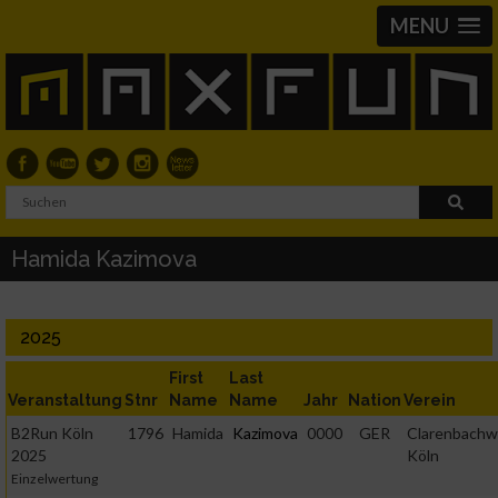
MENU
Hamida Kazimova
2025
First
Last
Veranstaltung
Stnr
Name
Name
Jahr
Nation
Verein
B2Run Köln
1796
Hamida
Kazimova
0000
GER
Clarenbachw
2025
Köln
Einzelwertung