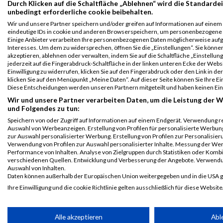
Durch Klicken auf die Schaltfläche „Ablehnen“ wird die Standardei
B2Run Köln
1809
Hamida
Kazimova
0000
GER
Clarenbachw
unbedingt erforderliche cookie beibehalten.
2024
Köln gGmbH
Wir und unsere Partner speichern und/oder greifen auf Informationen auf einem G
Einzelwertung
eindeutige IDs in cookie und anderen Browserspeichern, um personenbezogene 
weiblich
Einige Anbieter verarbeiten Ihre personenbezogenen Daten möglicherweise aufg
Interesses. Um dem zu widersprechen, öffnen Sie die „Einstellungen“. Sie können
B2Run Köln
1809
Hamida
Kazimova
0000
GER
Clarenbachw
akzeptieren, ablehnen oder verwalten, indem Sie auf die Schaltfläche „Einstellun
2024
Köln gGmbH
jederzeit auf die Fingerabdruck-Schaltfläche in der linken unteren Ecke der Webs
Teamwertung
Einwilligung zu widerrufen, klicken Sie auf den Fingerabdruck oder den Link in d
klicken Sie auf den Menüpunkt „Meine Daten“. Auf dieser Seite können Sie Ihre Ei
weiblich
Diese Entscheidungen werden unseren Partnern mitgeteilt und haben keinen Ein
Legende:
Wir und unsere Partner verarbeiten Daten, um die Leistung der W
GPos = Geschlechter Position, KPos = Kategorie Position, TPos =
und Folgendes zu tun:
Team Position, DNS = Did not start, DNF = Did not finish, DQ =
Speichern von oder Zugriff auf Informationen auf einem Endgerät. Verwendung r
Disqualifiziert
Auswahl von Werbeanzeigen. Erstellung von Profilen für personalisierte Werbun
zur Auswahl personalisierter Werbung. Erstellung von Profilen zur Personalisieru
Verwendung von Profilen zur Auswahl personalisierter Inhalte. Messung der We
Performance von Inhalten. Analyse von Zielgruppen durch Statistiken oder Komb
verschiedenen Quellen. Entwicklung und Verbesserung der Angebote. Verwendu
Auswahl von Inhalten.
Daten können außerhalb der Europäischen Union weitergegeben und in die USA 
Ihre Einwilligung und die cookie Richtlinie gelten ausschließlich für diese Website
Partnerliste anzeigen (1 IAB-Anbieter)
Alle akzeptieren
Abl
Wir nutzen Ihre Daten für folgende Zwecke: