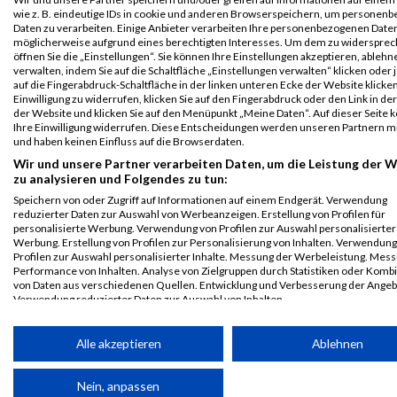
Legende:
wie z. B. eindeutige IDs in cookie und anderen Browserspeichern, um personen
Daten zu verarbeiten. Einige Anbieter verarbeiten Ihre personenbezogenen Date
GPos = Geschlechter Position, KPos = Kategorie Position, TPos =
möglicherweise aufgrund eines berechtigten Interesses. Um dem zu widersprec
Team Position, DNS = Did not start, DNF = Did not finish, DQ =
öffnen Sie die „Einstellungen“. Sie können Ihre Einstellungen akzeptieren, ableh
verwalten, indem Sie auf die Schaltfläche „Einstellungen verwalten“ klicken oder 
Disqualifiziert
auf die Fingerabdruck-Schaltfläche in der linken unteren Ecke der Website klicke
Einwilligung zu widerrufen, klicken Sie auf den Fingerabdruck oder den Link in de
der Website und klicken Sie auf den Menüpunkt „Meine Daten“. Auf dieser Seite 
Ihre Einwilligung widerrufen. Diese Entscheidungen werden unseren Partnern mi
und haben keinen Einfluss auf die Browserdaten.
Wir und unsere Partner verarbeiten Daten, um die Leistung der 
zu analysieren und Folgendes zu tun:
Speichern von oder Zugriff auf Informationen auf einem Endgerät. Verwendung
reduzierter Daten zur Auswahl von Werbeanzeigen. Erstellung von Profilen für
personalisierte Werbung. Verwendung von Profilen zur Auswahl personalisierter
Werbung. Erstellung von Profilen zur Personalisierung von Inhalten. Verwendung
Profilen zur Auswahl personalisierter Inhalte. Messung der Werbeleistung. Mes
Performance von Inhalten. Analyse von Zielgruppen durch Statistiken oder Komb
von Daten aus verschiedenen Quellen. Entwicklung und Verbesserung der Angeb
Verwendung reduzierter Daten zur Auswahl von Inhalten.
Daten können außerhalb der Europäischen Union weitergegeben und in die USA 
werden.
Alle akzeptieren
Ablehnen
Ihre Einwilligung und die cookie Richtlinie gelten ausschließlich für diese Website
Partnerliste anzeigen (1 IAB-Anbieter)
Nein, anpassen
© MaxFun Sports GmbH
Mediadaten