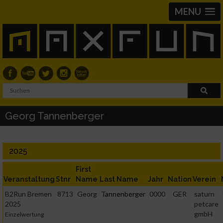
MENU
Georg Tannenberger
2025
First
Veranstaltung
Stnr
Name
Last Name
Jahr
Nation
Verein
B2Run Bremen
8713
Georg
Tannenberger
0000
GER
saturn
2025
petcare
gmbH
Einzelwertung