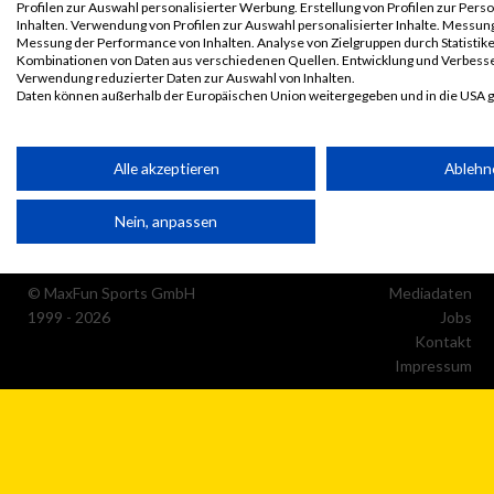
Profilen zur Auswahl personalisierter Werbung. Erstellung von Profilen zur Pers
Inhalten. Verwendung von Profilen zur Auswahl personalisierter Inhalte. Messun
Messung der Performance von Inhalten. Analyse von Zielgruppen durch Statistik
Kombinationen von Daten aus verschiedenen Quellen. Entwicklung und Verbess
Verwendung reduzierter Daten zur Auswahl von Inhalten.
Daten können außerhalb der Europäischen Union weitergegeben und in die USA 
Ihre Einwilligung und die cookie Richtlinie gelten ausschließlich für diese Website
Partnerliste anzeigen (1 IAB-Anbieter)
Alle akzeptieren
Ablehn
Wir nutzen Ihre Daten für folgende Zwecke:
Nein, anpassen
IAB-Verarbeitungszwecke:
Speichern von oder Zugriff auf Informationen auf einem
Endgerät
© MaxFun Sports GmbH
Mediadaten
1999 - 2026
Jobs
Verwendung reduzierter Daten zur Auswahl von Werbeanzeige
Kontakt
Impressum
Erstellung von Profilen für personalisierte Werbung
Verwendung von Profilen zur Auswahl personalisierter Werbun