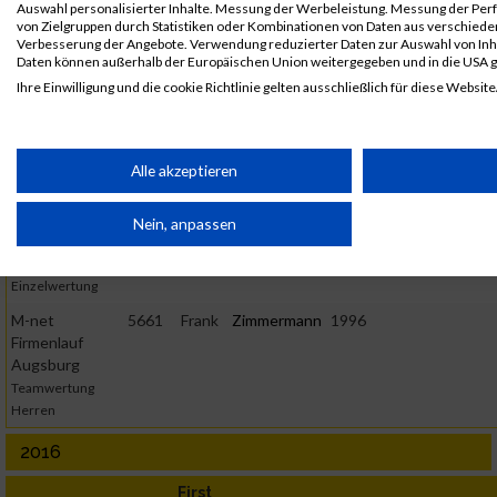
Auswahl personalisierter Inhalte. Messung der Werbeleistung. Messung der Per
B2Run
6254
Frank
Zimmermann
0000
GER
Wilhelm
von Zielgruppen durch Statistiken oder Kombinationen von Daten aus verschied
Stuttgart
Gienger 
Verbesserung der Angebote. Verwendung reduzierter Daten zur Auswahl von Inh
Einzelwertung
Daten können außerhalb der Europäischen Union weitergegeben und in die USA 
männlich
Ihre Einwilligung und die cookie Richtlinie gelten ausschließlich für diese Website
B2Run
6254
Frank
Zimmermann
0000
GER
Wilhelm
Partnerliste anzeigen (1 IAB-Anbieter)
Stuttgart
Gienger 
B2Run Stuttgart
Wir nutzen Ihre Daten für folgende Zwecke:
Alle akzeptieren
IAB-Verarbeitungszwecke:
M-net
5661
Frank
Zimmermann
1996
Firmenlauf
Nein, anpassen
Speichern von oder Zugriff auf Informationen auf einem Endge
Augsburg
Firmenlauf 6.3km
Einzelwertung
Verwendung reduzierter Daten zur Auswahl von Werbeanzeige
M-net
5661
Frank
Zimmermann
1996
Firmenlauf
Augsburg
Erstellung von Profilen für personalisierte Werbung
Teamwertung
Herren
Verwendung von Profilen zur Auswahl personalisierter Werbun
2016
First