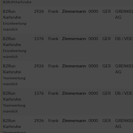
B2RUN Karlsruhe
Verwendung genauer Standortdaten
B2Run
2926
Frank
Zimmermann
0000
GER
GRENKE
Karlsruhe
AG
Einzelwertung
Geräte anhand von aktiv angeforderten Informationen identifi
männlich
B2Run
1376
Frank
Zimmermann
0000
GER
DB / VDE
Nicht-IAB-Verarbeitungszwecke:
Karlsruhe
Notwendig
Einzelwertung
männlich
B2Run
2926
Frank
Zimmermann
0000
GER
GRENKE
Performance
Karlsruhe
AG
Teamwertung
männlich
Funktional
B2Run
1376
Frank
Zimmermann
0000
GER
DB / VDE
Karlsruhe
Teamwertung
Werbung
männlich
B2Run
2926
Frank
Zimmermann
0000
GER
GRENKE
Karlsruhe
AG
Teamwertung