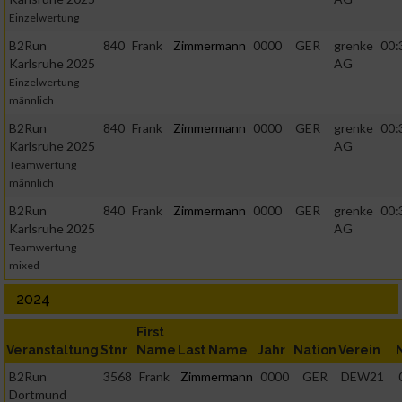
Einzelwertung
B2Run
840
Frank
Zimmermann
0000
GER
grenke
00:
Karlsruhe 2025
AG
Einzelwertung
männlich
B2Run
840
Frank
Zimmermann
0000
GER
grenke
00:
Karlsruhe 2025
AG
Teamwertung
männlich
B2Run
840
Frank
Zimmermann
0000
GER
grenke
00:
Karlsruhe 2025
AG
Teamwertung
mixed
2024
First
Veranstaltung
Stnr
Name
Last Name
Jahr
Nation
Verein
B2Run
3568
Frank
Zimmermann
0000
GER
DEW21
Dortmund