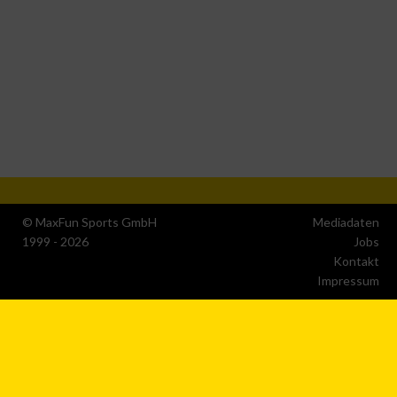
© MaxFun Sports GmbH
Mediadaten
1999 - 2026
Jobs
Kontakt
Impressum