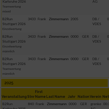
Karlsruhe 2026
AG
Teamwertung
mixed
B2Run
3433
Frank
Zimmermann
2005
DB /
0
Stuttgart 2026
VDES
Einzelwertung
B2Run
3433
Frank
Zimmermann
0000
GER
DB /
0
Stuttgart 2026
VDES
Einzelwertung
männlich
B2Run
3433
Frank
Zimmermann
0000
GER
DB /
0
Stuttgart 2026
VDES
Teamwertung
männlich
2025
First
Veranstaltung
Stnr
Name
Last Name
Jahr
Nation
Verein
Net
B2Run
840
Frank
Zimmermann
0000
GER
grenke
00:
Karlsruhe 2025
AG