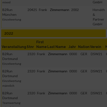
GmbH
mixed
B2Run
20425
Frank
Zimmermann
2002
Horváth
München
&
Partner
Einzelwertung
GmbH
2022
First
Veranstaltung
Stnr
Name
Last Name
Jahr
Nation
Verein
B2Run
2320
Frank
Zimmermann
0000
GER
DSW21
Dortmund
Einzelwertung
B2Run
2320
Frank
Zimmermann
0000
GER
DSW21
Dortmund
Einzelwertung
männlich
B2Run
2320
Frank
Zimmermann
0000
GER
DSW21
Dortmund
Teamwertung