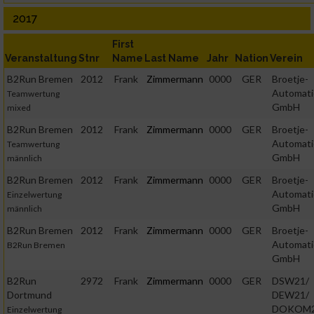
2017
First
Veranstaltung
Stnr
Name
Last Name
Jahr
Nation
Verein
B2Run Bremen
2012
Frank
Zimmermann
0000
GER
Broetje-
Automati
Teamwertung
GmbH
mixed
B2Run Bremen
2012
Frank
Zimmermann
0000
GER
Broetje-
Automati
Teamwertung
GmbH
männlich
B2Run Bremen
2012
Frank
Zimmermann
0000
GER
Broetje-
Automati
Einzelwertung
GmbH
männlich
B2Run Bremen
2012
Frank
Zimmermann
0000
GER
Broetje-
Automati
B2Run Bremen
GmbH
B2Run
2972
Frank
Zimmermann
0000
GER
DSW21/
Dortmund
DEW21/
DOKOM
Einzelwertung