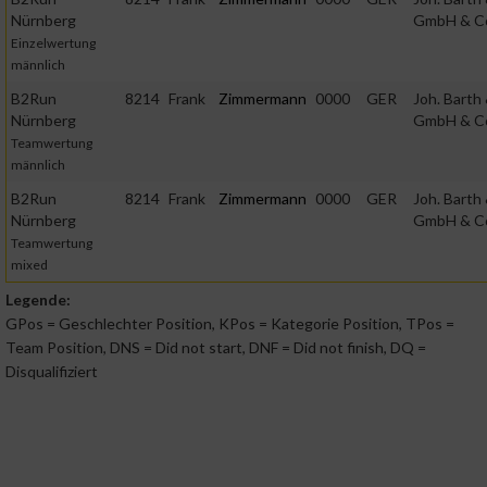
Nürnberg
GmbH & C
Einzelwertung
männlich
B2Run
8214
Frank
Zimmermann
0000
GER
Joh. Barth
Nürnberg
GmbH & C
Teamwertung
männlich
B2Run
8214
Frank
Zimmermann
0000
GER
Joh. Barth
Nürnberg
GmbH & C
Teamwertung
mixed
Legende:
GPos = Geschlechter Position, KPos = Kategorie Position, TPos =
Team Position, DNS = Did not start, DNF = Did not finish, DQ =
Disqualifiziert