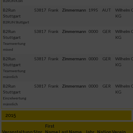
B2RUN Köln
B2Run
53817
Frank
Zimmermann
1995
AUT
Wilhelm 
Stuttgart
KG
B2RUN Stuttgart
B2Run
53817
Frank
Zimmermann
0000
GER
Wilhelm 
Stuttgart
KG
Teamwertung
mixed
B2Run
53817
Frank
Zimmermann
0000
GER
Wilhelm 
Stuttgart
KG
Teamwertung
männlich
B2Run
53817
Frank
Zimmermann
0000
GER
Wilhelm 
Stuttgart
KG
Einzelwertung
männlich
2015
First
Veranstaltung
Stnr
Name
Last Name
Jahr
Nation
Verein