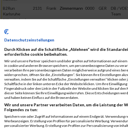
B2Run
2131
Frank
Zimmermann
0000
GER
DB / VDE
Karlsruhe
Team
B2Run Karlsruhe
B2Run Köln
10400
Frank
Zimmermann
0000
GER
Team
Gothaer
Teamwertung
Datenschutzeinstellungen
mixed
Durch Klicken auf die Schaltfläche „Ablehnen“ wird die Standarde
B2Run Köln
10400
Frank
Zimmermann
0000
GER
Team
erforderliche cookie beibehalten.
Gothaer
Teamwertung
Wir und unsere Partner speichern und/oder greifen auf Informationen auf einem Ge
männlich
in cookie und anderen Browserspeichern, um personenbezogene Daten zu verarb
B2Run Köln
10400
Frank
Zimmermann
0000
GER
Team
verarbeiten Ihre personenbezogenen Daten möglicherweise aufgrund eines bere
widersprechen, öffnen Sie die „Einstellungen“. Sie können Ihre Einstellungen ak
Gothaer
Einzelwertung
verwalten, indem Sie auf die Schaltfläche „Einstellungen verwalten“ klicken oder 
männlich
Schaltfläche in der linken unteren Ecke der Website klicken. Um Ihre Einwilligung 
Fingerabdruck oder den Link in der Fußzeile der Website und klicken Sie auf de
B2Run Köln
10400
Frank
Zimmermann
0000
GER
Team
dieser Seite können Sie Ihre Einwilligung widerrufen. Diese Entscheidungen wer
Gothaer
B2Run Köln
und haben keinen Einfluss auf die Browserdaten.
Wir und unsere Partner verarbeiten Daten, um die Leistung der W
B2Run
6254
Frank
Zimmermann
0000
GER
Wilhelm
Folgendes zu tun:
Stuttgart
Gienger 
Speichern von oder Zugriff auf Informationen auf einem Endgerät. Verwendung r
Teamwertung
Werbeanzeigen. Erstellung von Profilen für personalisierte Werbung. Verwendun
mixed
personalisierter Werbung. Erstellung von Profilen zur Personalisierung von Inha