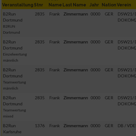
Erstellung von Profilen zur Personalisierung von Inhalten
Veranstaltung
Stnr
Name
Last Name
Jahr
Nation
Verein
B2Run
2835
Frank
Zimmermann
0000
GER
DSW21/ 
Dortmund
DOKOM
Verwendung von Profilen zur Auswahl personalisierter Inhalte
B2RUN
Dortmund
B2Run
2835
Frank
Zimmermann
0000
GER
DSW21/ 
Messung der Werbeleistung
Dortmund
DOKOM
Einzelwertung
männlich
Messung der Performance von Inhalten
B2Run
2835
Frank
Zimmermann
0000
GER
DSW21/ 
Dortmund
DOKOM
Analyse von Zielgruppen durch Statistiken oder Kombinatione
Daten aus verschiedenen Quellen
Teamwertung
männlich
B2Run
2835
Frank
Zimmermann
0000
GER
DSW21/ 
Entwicklung und Verbesserung der Angebote
Dortmund
DOKOM
Teamwertung
mixed
Verwendung reduzierter Daten zur Auswahl von Inhalten
B2Run
1376
Frank
Zimmermann
0000
GER
DB / VDE
IAB-Besonderheiten:
Karlsruhe