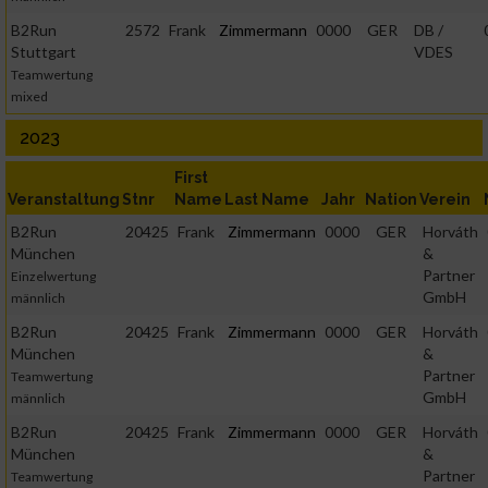
B2Run
2572
Frank
Zimmermann
0000
GER
DB /
Stuttgart
VDES
Teamwertung
mixed
2023
First
Veranstaltung
Stnr
Name
Last Name
Jahr
Nation
Verein
B2Run
20425
Frank
Zimmermann
0000
GER
Horváth
München
&
Partner
Einzelwertung
GmbH
männlich
B2Run
20425
Frank
Zimmermann
0000
GER
Horváth
München
&
Partner
Teamwertung
GmbH
männlich
B2Run
20425
Frank
Zimmermann
0000
GER
Horváth
München
&
Partner
Teamwertung