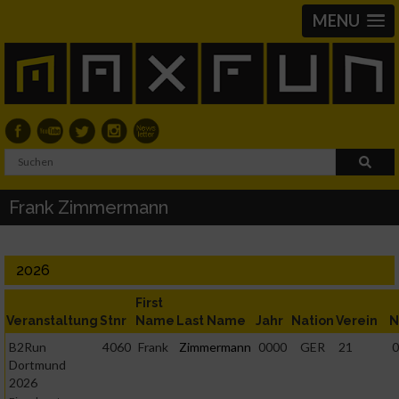
MENU
Frank Zimmermann
2026
First
Veranstaltung
Stnr
Name
Last Name
Jahr
Nation
Verein
N
B2Run
4060
Frank
Zimmermann
0000
GER
21
0
Dortmund
2026