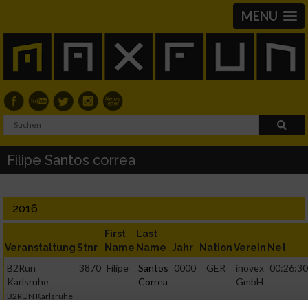
MENU
Filipe Santos correa
2016
First
Last
Veranstaltung
Stnr
Name
Name
Jahr
Nation
Verein
Net
B2Run
3870
Filipe
Santos
0000
GER
inovex
00:26:30
Karlsruhe
Correa
GmbH
B2RUN Karlsruhe