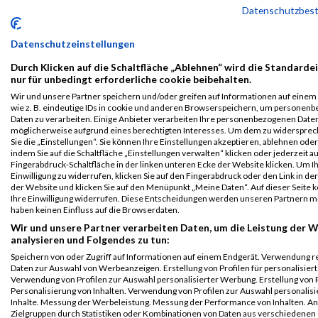
B2Run
3870
Filipe
Santos
0000
GER
inovex
00:26:30
Datenschutzbes
Karlsruhe
Correa
GmbH
Einzelwertung
Datenschutzeinstellungen
männlich
Durch Klicken auf die Schaltfläche „Ablehnen“ wird die Standarde
B2Run
3870
Filipe
Santos
0000
GER
inovex
00:26:30
nur für unbedingt erforderliche cookie beibehalten.
Karlsruhe
Correa
GmbH
Wir und unsere Partner speichern und/oder greifen auf Informationen auf einem 
Teamwertung
wie z. B. eindeutige IDs in cookie und anderen Browserspeichern, um personen
männlich
Daten zu verarbeiten. Einige Anbieter verarbeiten Ihre personenbezogenen Date
möglicherweise aufgrund eines berechtigten Interesses. Um dem zu widersprec
B2Run
3870
Filipe
Santos
0000
GER
inovex
00:26:30
Sie die „Einstellungen“. Sie können Ihre Einstellungen akzeptieren, ablehnen ode
indem Sie auf die Schaltfläche „Einstellungen verwalten“ klicken oder jederzeit au
Karlsruhe
Correa
GmbH
Fingerabdruck-Schaltfläche in der linken unteren Ecke der Website klicken. Um I
Teamwertung
Einwilligung zu widerrufen, klicken Sie auf den Fingerabdruck oder den Link in de
mixed
der Website und klicken Sie auf den Menüpunkt „Meine Daten“. Auf dieser Seite 
Ihre Einwilligung widerrufen. Diese Entscheidungen werden unseren Partnern mi
Legende:
haben keinen Einfluss auf die Browserdaten.
GPos = Geschlechter Position, KPos = Kategorie Position, TPos =
Wir und unsere Partner verarbeiten Daten, um die Leistung der W
Team Position, DNS = Did not start, DNF = Did not finish, DQ =
analysieren und Folgendes zu tun:
Disqualifiziert
Speichern von oder Zugriff auf Informationen auf einem Endgerät. Verwendung r
Daten zur Auswahl von Werbeanzeigen. Erstellung von Profilen für personalisier
Verwendung von Profilen zur Auswahl personalisierter Werbung. Erstellung von P
Personalisierung von Inhalten. Verwendung von Profilen zur Auswahl personalisi
Inhalte. Messung der Werbeleistung. Messung der Performance von Inhalten. An
Zielgruppen durch Statistiken oder Kombinationen von Daten aus verschiedenen