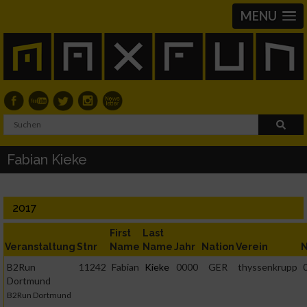
MENU
Fabian Kieke
2017
First
Last
Veranstaltung
Stnr
Name
Name
Jahr
Nation
Verein
N
B2Run
11242
Fabian
Kieke
0000
GER
thyssenkrupp
Dortmund
B2Run Dortmund