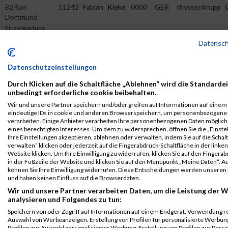
B2Run
11242
Fabian
Kieke
0000
GER
thyssenkrupp
Dortmund
Einzelwertung
männlich
Datensc
B2Run
11242
Fabian
Kieke
0000
GER
thyssenkrupp
Dortmund
Datenschutzeinstellungen
Teamwertung
Durch Klicken auf die Schaltfläche „Ablehnen“ wird die Standardei
männlich
unbedingt erforderliche cookie beibehalten.
B2Run
11242
Fabian
Kieke
0000
GER
thyssenkrupp
Wir und unsere Partner speichern und/oder greifen auf Informationen auf einem G
Dortmund
eindeutige IDs in cookie und anderen Browserspeichern, um personenbezogene
verarbeiten. Einige Anbieter verarbeiten Ihre personenbezogenen Daten möglic
Teamwertung
eines berechtigten Interesses. Um dem zu widersprechen, öffnen Sie die „Einste
mixed
Ihre Einstellungen akzeptieren, ablehnen oder verwalten, indem Sie auf die Schal
verwalten“ klicken oder jederzeit auf die Fingerabdruck-Schaltfläche in der linke
Legende:
Website klicken. Um Ihre Einwilligung zu widerrufen, klicken Sie auf den Fingera
GPos = Geschlechter Position, KPos = Kategorie Position, TPos =
in der Fußzeile der Website und klicken Sie auf den Menüpunkt „Meine Daten“. Au
können Sie Ihre Einwilligung widerrufen. Diese Entscheidungen werden unseren 
Team Position, DNS = Did not start, DNF = Did not finish, DQ =
und haben keinen Einfluss auf die Browserdaten.
Disqualifiziert
Wir und unsere Partner verarbeiten Daten, um die Leistung der W
analysieren und Folgendes zu tun:
Speichern von oder Zugriff auf Informationen auf einem Endgerät. Verwendung r
Auswahl von Werbeanzeigen. Erstellung von Profilen für personalisierte Werbu
Profilen zur Auswahl personalisierter Werbung. Erstellung von Profilen zur Pers