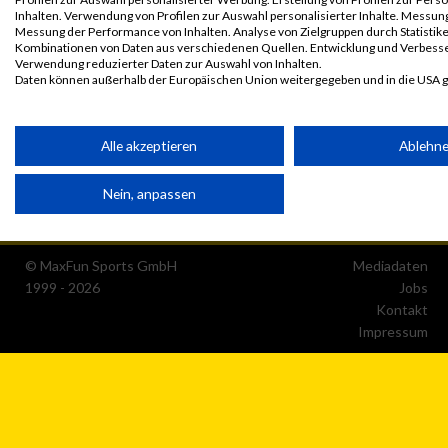
Inhalten. Verwendung von Profilen zur Auswahl personalisierter Inhalte. Messun
Messung der Performance von Inhalten. Analyse von Zielgruppen durch Statistik
Kombinationen von Daten aus verschiedenen Quellen. Entwicklung und Verbess
Verwendung reduzierter Daten zur Auswahl von Inhalten.
Daten können außerhalb der Europäischen Union weitergegeben und in die USA 
Ihre Einwilligung und die cookie Richtlinie gelten ausschließlich für diese Website
Partnerliste anzeigen (1 IAB-Anbieter)
Alle akzeptieren
Ablehn
Wir nutzen Ihre Daten für folgende Zwecke:
Nein, anpassen
IAB-Verarbeitungszwecke:
Speichern von oder Zugriff auf Informationen auf einem
Endgerät
© MaxFun Sports GmbH
Mediadaten
1999 - 2026
Jobs
Verwendung reduzierter Daten zur Auswahl von
Werbeanzeigen
Kontakt
Impressum
Erstellung von Profilen für personalisierte Werbung
Verwendung von Profilen zur Auswahl personalisierter Werbun