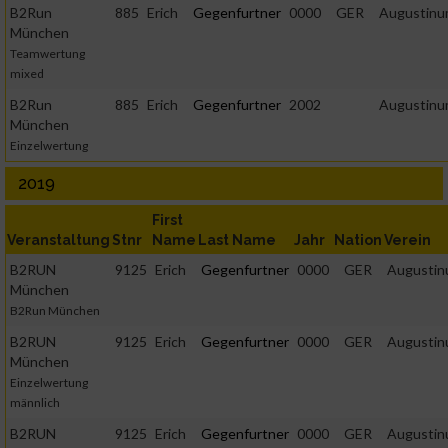
B2Run
885
Erich
Gegenfurtner
0000
GER
Augustin
München
Teamwertung
mixed
B2Run
885
Erich
Gegenfurtner
2002
Augustin
München
Einzelwertung
2019
First
Veranstaltung
Stnr
Name
Last Name
Jahr
Nation
Verein
B2RUN
9125
Erich
Gegenfurtner
0000
GER
Augusti
München
B2Run München
B2RUN
9125
Erich
Gegenfurtner
0000
GER
Augusti
München
Einzelwertung
männlich
B2RUN
9125
Erich
Gegenfurtner
0000
GER
Augusti