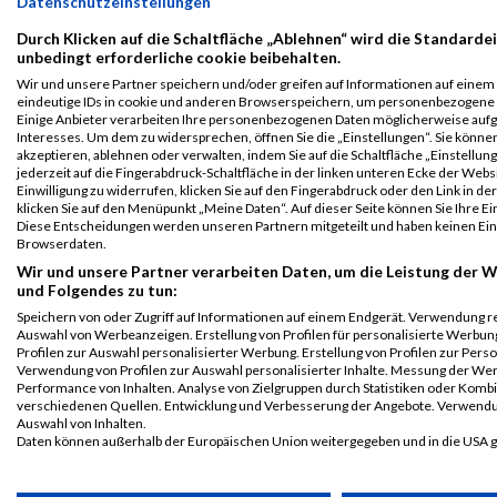
Datenschutzeinstellungen
Teamwertung
Durch Klicken auf die Schaltfläche „Ablehnen“ wird die Standardei
männlich
unbedingt erforderliche cookie beibehalten.
B2Run
28673
Erich
Gegenfurtner
0000
GER
SC
Wir und unsere Partner speichern und/oder greifen auf Informationen auf einem G
München
Vitus
eindeutige IDs in cookie und anderen Browserspeichern, um personenbezogene 
Einige Anbieter verarbeiten Ihre personenbezogenen Daten möglicherweise aufg
Teamwertung
Interesses. Um dem zu widersprechen, öffnen Sie die „Einstellungen“. Sie können
mixed
akzeptieren, ablehnen oder verwalten, indem Sie auf die Schaltfläche „Einstellun
jederzeit auf die Fingerabdruck-Schaltfläche in der linken unteren Ecke der Webs
2016
Einwilligung zu widerrufen, klicken Sie auf den Fingerabdruck oder den Link in d
klicken Sie auf den Menüpunkt „Meine Daten“. Auf dieser Seite können Sie Ihre Ei
Diese Entscheidungen werden unseren Partnern mitgeteilt und haben keinen Einf
First
Browserdaten.
Veranstaltung
Stnr
Name
Last Name
Jahr
Nation
Verein
Wir und unsere Partner verarbeiten Daten, um die Leistung der W
B2Run
28511
Erich
Gegenfurtner
0000
GER
SC
und Folgendes zu tun:
München
Vitus
Speichern von oder Zugriff auf Informationen auf einem Endgerät. Verwendung r
B2RUN München
Auswahl von Werbeanzeigen. Erstellung von Profilen für personalisierte Werbu
Profilen zur Auswahl personalisierter Werbung. Erstellung von Profilen zur Perso
B2Run
28511
Erich
Gegenfurtner
0000
GER
SC
Verwendung von Profilen zur Auswahl personalisierter Inhalte. Messung der We
München
Vitus
Performance von Inhalten. Analyse von Zielgruppen durch Statistiken oder Komb
verschiedenen Quellen. Entwicklung und Verbesserung der Angebote. Verwendu
Einzelwertung
Auswahl von Inhalten.
männlich
Daten können außerhalb der Europäischen Union weitergegeben und in die USA 
B2Run
28511
Erich
Gegenfurtner
0000
GER
SC
Ihre Einwilligung und die cookie Richtlinie gelten ausschließlich für diese Website
München
Vitus