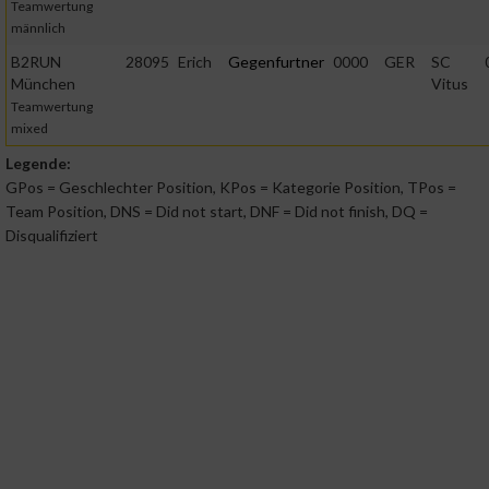
Teamwertung
männlich
Messung der Werbeleistung
B2RUN
28095
Erich
Gegenfurtner
0000
GER
SC
München
Vitus
Messung der Performance von Inhalten
Teamwertung
mixed
Analyse von Zielgruppen durch Statistiken oder Kombinatione
Legende:
von Daten aus verschiedenen Quellen
GPos = Geschlechter Position, KPos = Kategorie Position, TPos =
Team Position, DNS = Did not start, DNF = Did not finish, DQ =
Disqualifiziert
Entwicklung und Verbesserung der Angebote
Verwendung reduzierter Daten zur Auswahl von Inhalten
IAB-Besonderheiten:
Verwendung genauer Standortdaten
Geräte anhand von aktiv angeforderten Informationen
identifizieren