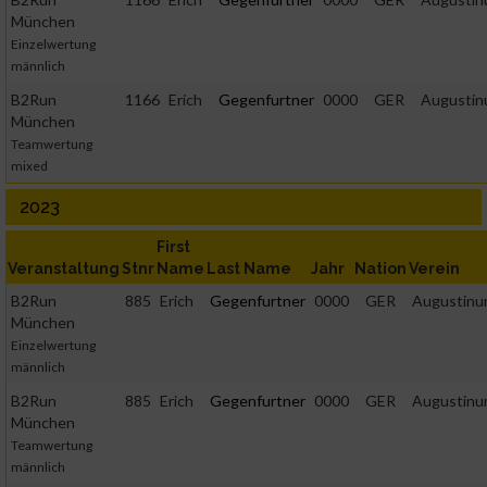
München
Einzelwertung
männlich
B2Run
1166
Erich
Gegenfurtner
0000
GER
Augusti
München
Teamwertung
mixed
2023
First
Veranstaltung
Stnr
Name
Last Name
Jahr
Nation
Verein
B2Run
885
Erich
Gegenfurtner
0000
GER
Augustin
München
Einzelwertung
männlich
B2Run
885
Erich
Gegenfurtner
0000
GER
Augustin
München
Teamwertung
männlich