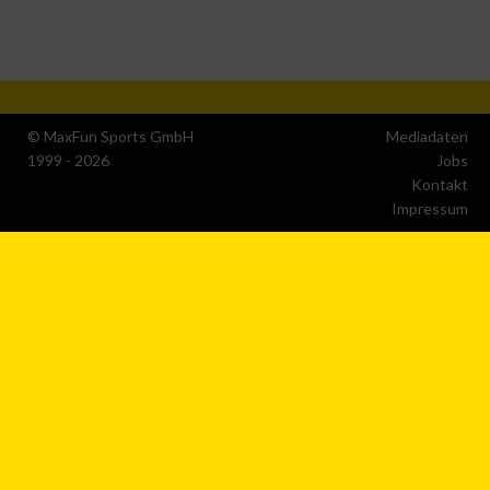
Nicht-IAB-Verarbeitungszwecke:
Notwendig
© MaxFun Sports GmbH
Mediadaten
Performance
1999 - 2026
Jobs
Kontakt
Funktional
Impressum
Werbung