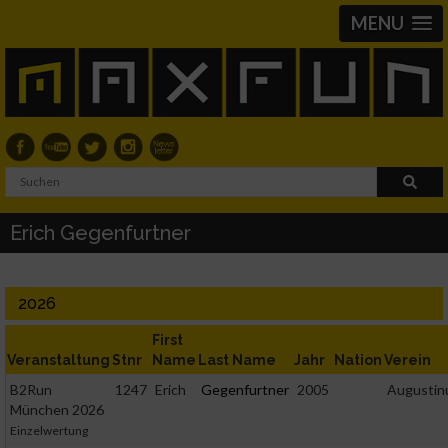
MENU
Erich Gegenfurtner
2026
First
Veranstaltung
Stnr
Name
Last Name
Jahr
Nation
Verein
B2Run
1247
Erich
Gegenfurtner
2005
Augusti
München 2026
Einzelwertung