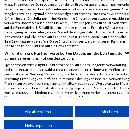
Viennathlon
443
Emma
Hirzer
2002
AUT
00:54:54.1
wie z. B. eindeutige IDs in cookie und anderen Browserspeichern, um personen
2024
Daten zu verarbeiten. Einige Anbieter verarbeiten Ihre personenbezogenen Date
möglicherweise aufgrund eines berechtigten Interesses. Um dem zu widersprec
Athlon 6KM
öffnen Sie die „Einstellungen“. Sie können Ihre Einstellungen akzeptieren, ableh
verwalten, indem Sie auf die Schaltfläche „Einstellungen verwalten“ klicken oder 
Legende:
auf die Fingerabdruck-Schaltfläche in der linken unteren Ecke der Website klicke
GPos = Geschlechter Position, KPos = Kategorie Position, TPos =
Einwilligung zu widerrufen, klicken Sie auf den Fingerabdruck oder den Link in de
der Website und klicken Sie auf den Menüpunkt „Meine Daten“. Auf dieser Seite 
Team Position, DNS = Did not start, DNF = Did not finish, DQ =
Ihre Einwilligung widerrufen. Diese Entscheidungen werden unseren Partnern mi
Disqualifiziert
und haben keinen Einfluss auf die Browserdaten.
Wir und unsere Partner verarbeiten Daten, um die Leistung der 
zu analysieren und Folgendes zu tun:
Speichern von oder Zugriff auf Informationen auf einem Endgerät. Verwendung
reduzierter Daten zur Auswahl von Werbeanzeigen. Erstellung von Profilen für
personalisierte Werbung. Verwendung von Profilen zur Auswahl personalisierter
Werbung. Erstellung von Profilen zur Personalisierung von Inhalten. Verwendung
Profilen zur Auswahl personalisierter Inhalte. Messung der Werbeleistung. Mes
Performance von Inhalten. Analyse von Zielgruppen durch Statistiken oder Komb
von Daten aus verschiedenen Quellen. Entwicklung und Verbesserung der Angeb
Verwendung reduzierter Daten zur Auswahl von Inhalten.
Daten können außerhalb der Europäischen Union weitergegeben und in die USA 
werden.
Alle akzeptieren
Ablehnen
Ihre Einwilligung und die cookie Richtlinie gelten ausschließlich für diese Website
Partnerliste anzeigen (1 IAB-Anbieter)
Nein, anpassen