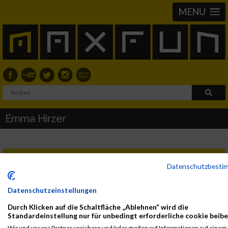
MENU
Emma Hirzer
Neue Ergebnislisten
Datenschutzbesti
2024
Datenschutzeinstellungen
Durch Klicken auf die Schaltfläche „Ablehnen“ wird die
First
Last
Standardeinstellung nur für unbedingt erforderliche cookie beibe
Veranstaltung
Stnr
Name
Name
Jahr
Nation
Verein
Net
Wir und unsere Partner speichern und/oder greifen auf Informationen auf einem 