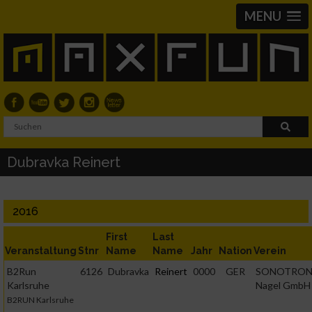
MENU
Dubravka Reinert
2016
First
Last
Veranstaltung
Stnr
Name
Name
Jahr
Nation
Verein
B2Run
6126
Dubravka
Reinert
0000
GER
SONOTRON
Karlsruhe
Nagel GmbH
B2RUN Karlsruhe