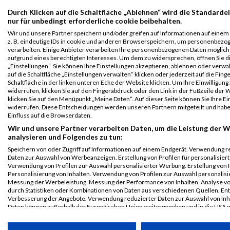
Viennathlon
179
Dieter
Birnbauch
1968
AUT
01:24:
Durch Klicken auf die Schaltfläche „Ablehnen“ wird die Standarde
2024
nur für unbedingt erforderliche cookie beibehalten.
Athlon 10km
Wir und unsere Partner speichern und/oder greifen auf Informationen auf einem 
z. B. eindeutige IDs in cookie und anderen Browserspeichern, um personenbezo
Legende:
verarbeiten. Einige Anbieter verarbeiten Ihre personenbezogenen Daten möglic
GPos = Geschlechter Position, KPos = Kategorie Position, TPos =
aufgrund eines berechtigten Interesses. Um dem zu widersprechen, öffnen Sie d
„Einstellungen“. Sie können Ihre Einstellungen akzeptieren, ablehnen oder verwa
Team Position, DNS = Did not start, DNF = Did not finish, DQ =
auf die Schaltfläche „Einstellungen verwalten“ klicken oder jederzeit auf die Fin
Disqualifiziert
Schaltfläche in der linken unteren Ecke der Website klicken. Um Ihre Einwilligung
widerrufen, klicken Sie auf den Fingerabdruck oder den Link in der Fußzeile der 
klicken Sie auf den Menüpunkt „Meine Daten“. Auf dieser Seite können Sie Ihre Ei
widerrufen. Diese Entscheidungen werden unseren Partnern mitgeteilt und hab
Einfluss auf die Browserdaten.
Wir und unsere Partner verarbeiten Daten, um die Leistung der W
analysieren und Folgendes zu tun:
Speichern von oder Zugriff auf Informationen auf einem Endgerät. Verwendung r
Daten zur Auswahl von Werbeanzeigen. Erstellung von Profilen für personalisier
Verwendung von Profilen zur Auswahl personalisierter Werbung. Erstellung von P
Personalisierung von Inhalten. Verwendung von Profilen zur Auswahl personalisie
Messung der Werbeleistung. Messung der Performance von Inhalten. Analyse vo
durch Statistiken oder Kombinationen von Daten aus verschiedenen Quellen. En
Verbesserung der Angebote. Verwendung reduzierter Daten zur Auswahl von Inh
Daten können außerhalb der Europäischen Union weitergegeben und in die USA 
werden.
Ihre Einwilligung und die cookie Richtlinie gelten ausschließlich für diese Website