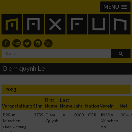
MENU
Diem quynh Le
2023
First
Last
Veranstaltung
Stnr
Name
Name
Jahr
Nation
Verein
Net
B2Run
3759
Diem
Le
0000
GER
IN VIA
00:41
München
Quynh
München
e.V.
Einzelwertung