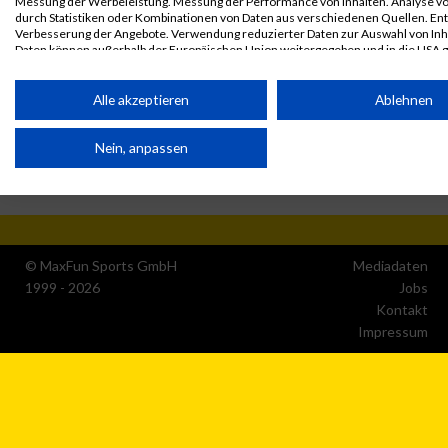
Messung der Werbeleistung. Messung der Performance von Inhalten. Analyse vo
durch Statistiken oder Kombinationen von Daten aus verschiedenen Quellen. En
Verbesserung der Angebote. Verwendung reduzierter Daten zur Auswahl von Inh
Daten können außerhalb der Europäischen Union weitergegeben und in die USA 
werden.
Ihre Einwilligung und die cookie Richtlinie gelten ausschließlich für diese Website
Alle akzeptieren
Ablehnen
Partnerliste anzeigen (1 IAB-Anbieter)
Nein, anpassen
Wir nutzen Ihre Daten für folgende Zwecke:
IAB-Verarbeitungszwecke:
Speichern von oder Zugriff auf Informationen auf einem
Endgerät
© MaxFun Sports GmbH
Mediadaten
Verwendung reduzierter Daten zur Auswahl von
1999 - 2026
Jobs
Werbeanzeigen
Kontakt
Impressum
Erstellung von Profilen für personalisierte Werbung
Verwendung von Profilen zur Auswahl personalisierter
Werbung