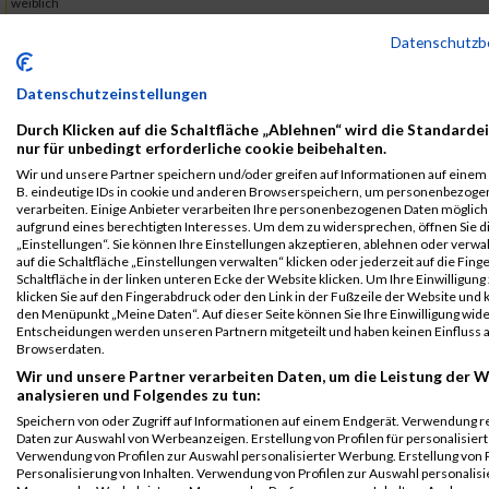
weiblich
B2Run
3759
Diem
Le
0000
GER
IN VIA
00:41
Datenschutzb
München
Quynh
München
e.V.
Teamwertung
Datenschutzeinstellungen
mixed
Durch Klicken auf die Schaltfläche „Ablehnen“ wird die Standarde
B2Run
3759
Diem
Le
0000
GER
IN VIA
00:41
nur für unbedingt erforderliche cookie beibehalten.
München
Quynh
München
Wir und unsere Partner speichern und/oder greifen auf Informationen auf einem G
e.V.
Teamwertung
B. eindeutige IDs in cookie und anderen Browserspeichern, um personenbezoge
weiblich
verarbeiten. Einige Anbieter verarbeiten Ihre personenbezogenen Daten möglic
aufgrund eines berechtigten Interesses. Um dem zu widersprechen, öffnen Sie d
B2Run
3759
Diem
Le
2002
IN VIA
00:41
„Einstellungen“. Sie können Ihre Einstellungen akzeptieren, ablehnen oder verwa
München
Quynh
München
auf die Schaltfläche „Einstellungen verwalten“ klicken oder jederzeit auf die Fin
Schaltfläche in der linken unteren Ecke der Website klicken. Um Ihre Einwilligung
e.V.
Einzelwertung
klicken Sie auf den Fingerabdruck oder den Link in der Fußzeile der Website und k
den Menüpunkt „Meine Daten“. Auf dieser Seite können Sie Ihre Einwilligung wid
Legende:
Entscheidungen werden unseren Partnern mitgeteilt und haben keinen Einfluss a
GPos = Geschlechter Position, KPos = Kategorie Position, TPos =
Browserdaten.
Team Position, DNS = Did not start, DNF = Did not finish, DQ =
Wir und unsere Partner verarbeiten Daten, um die Leistung der W
Disqualifiziert
analysieren und Folgendes zu tun:
Speichern von oder Zugriff auf Informationen auf einem Endgerät. Verwendung r
Daten zur Auswahl von Werbeanzeigen. Erstellung von Profilen für personalisier
Verwendung von Profilen zur Auswahl personalisierter Werbung. Erstellung von P
Personalisierung von Inhalten. Verwendung von Profilen zur Auswahl personalisie