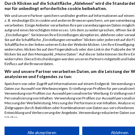
Durch Klicken auf die Schaltfläche „Ablehnen“ wird die Standarde
Grazathlon
2493
Daniela
Gepolt
2002
AUT
01:51:3
nur für unbedingt erforderliche cookie beibehalten.
2023
Wir und unsere Partner speichern und/oder greifen auf Informationen auf einem 
Athlon Mixed
z. B. eindeutige IDs in cookie und anderen Browserspeichern, um personenbezo
Team
verarbeiten. Einige Anbieter verarbeiten Ihre personenbezogenen Daten möglic
aufgrund eines berechtigten Interesses. Um dem zu widersprechen, öffnen Sie d
Legende:
„Einstellungen“. Sie können Ihre Einstellungen akzeptieren, ablehnen oder verwa
GPos = Geschlechter Position, KPos = Kategorie Position, TPos =
Sie auf die Schaltfläche „Einstellungen verwalten“ klicken oder jederzeit auf die 
Schaltfläche in der linken unteren Ecke der Website klicken. Um Ihre Einwilligung
Team Position, DNS = Did not start, DNF = Did not finish, DQ =
widerrufen, klicken Sie auf den Fingerabdruck oder den Link in der Fußzeile der 
Disqualifiziert
klicken Sie auf den Menüpunkt „Meine Daten“. Auf dieser Seite können Sie Ihre Ei
widerrufen. Diese Entscheidungen werden unseren Partnern mitgeteilt und hab
Einfluss auf die Browserdaten.
Wir und unsere Partner verarbeiten Daten, um die Leistung der W
analysieren und Folgendes zu tun:
Speichern von oder Zugriff auf Informationen auf einem Endgerät. Verwendung r
Daten zur Auswahl von Werbeanzeigen. Erstellung von Profilen für personalisier
Verwendung von Profilen zur Auswahl personalisierter Werbung. Erstellung von P
Personalisierung von Inhalten. Verwendung von Profilen zur Auswahl personalisie
Messung der Werbeleistung. Messung der Performance von Inhalten. Analyse v
Zielgruppen durch Statistiken oder Kombinationen von Daten aus verschiedenen
Entwicklung und Verbesserung der Angebote. Verwendung reduzierter Daten zu
Inhalten.
Daten können außerhalb der Europäischen Union weitergegeben und in die USA 
werden.
Alle akzeptieren
Ablehnen
Ihre Einwilligung und die cookie Richtlinie gelten ausschließlich für diese Website