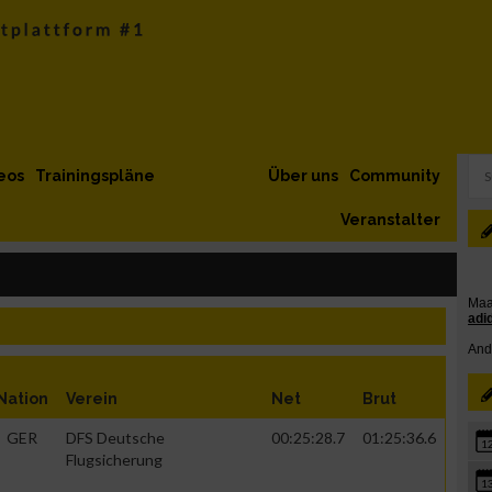
eos
Trainingspläne
Über uns
Community
Veranstalter
Nation
Verein
Net
Brut
GER
DFS Deutsche
00:25:28.7
01:25:36.6
1
Flugsicherung
1