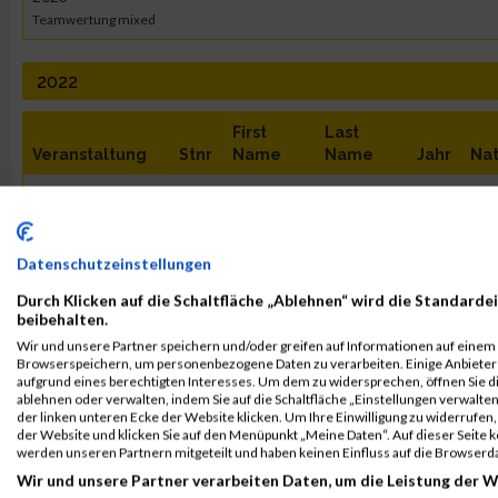
Teamwertung mixed
2022
First
Last
Veranstaltung
Stnr
Name
Name
Jahr
Nat
B2Run Bremen
2004
Daniel
Thiele
0000
G
Einzelwertung
B2Run Bremen
2004
Daniel
Thiele
0000
G
Datenschutzeinstellungen
Einzelwertung
Durch Klicken auf die Schaltfläche „Ablehnen“ wird die Standardei
männlich
beibehalten.
B2Run Bremen
2004
Daniel
Thiele
0000
G
Wir und unsere Partner speichern und/oder greifen auf Informationen auf einem G
Browserspeichern, um personenbezogene Daten zu verarbeiten. Einige Anbiete
Teamwertung
aufgrund eines berechtigten Interesses. Um dem zu widersprechen, öffnen Sie die
männlich
ablehnen oder verwalten, indem Sie auf die Schaltfläche „Einstellungen verwalten“
der linken unteren Ecke der Website klicken. Um Ihre Einwilligung zu widerrufen, 
B2Run Bremen
2004
Daniel
Thiele
0000
G
der Website und klicken Sie auf den Menüpunkt „Meine Daten“. Auf dieser Seite 
Teamwertung mixed
werden unseren Partnern mitgeteilt und haben keinen Einfluss auf die Browserd
Wir und unsere Partner verarbeiten Daten, um die Leistung der W