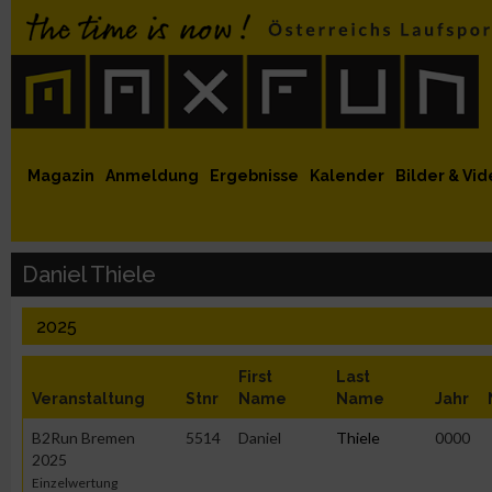
 auf Facebook
MaxFun auf Youtube
MaxFun auf Twitter
MaxFun auf Instagram
MaxFun Newsletter abonnieren
Magazin
Anmeldung
Ergebnisse
Kalender
Bilder & Vid
Daniel Thiele
2025
First
Last
Veranstaltung
Stnr
Name
Name
Jahr
B2Run Bremen
5514
Daniel
Thiele
0000
2025
Einzelwertung