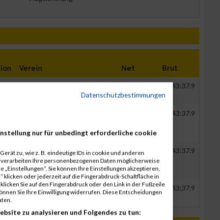
ion
Verein
Net
Brut
ER
DFS Deutsche Flugsicherung
00:27:17.6
00:43:37.9
Datenschutzbestimmungen
GmbH
ER
DFS Deutsche Flugsicherung
00:27:17.6
00:43:37.9
GmbH
nstellung nur für unbedingt erforderliche cookie
ER
DFS Deutsche Flugsicherung
00:27:17.6
00:43:37.9
erät zu, wie z. B. eindeutige IDs in cookie und anderen
GmbH
r verarbeiten Ihre personenbezogenen Daten möglicherweise
 „Einstellungen“. Sie können Ihre Einstellungen akzeptieren,
 klicken oder jederzeit auf die Fingerabdruck-Schaltfläche in
klicken Sie auf den Fingerabdruck oder den Link in der Fußzeile
ER
DFS Deutsche Flugsicherung
00:27:17.6
00:43:37.9
können Sie Ihre Einwilligung widerrufen. Diese Entscheidungen
GmbH
aten.
ebsite zu analysieren und Folgendes zu tun: