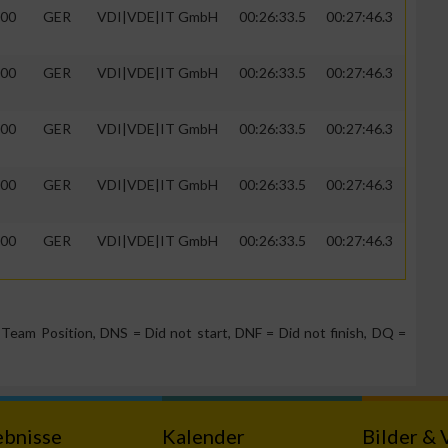
00
GER
VDI|VDE|IT GmbH
00:26:33.5
00:27:46.3
00
GER
VDI|VDE|IT GmbH
00:26:33.5
00:27:46.3
zieren
00
GER
VDI|VDE|IT GmbH
00:26:33.5
00:27:46.3
00
GER
VDI|VDE|IT GmbH
00:26:33.5
00:27:46.3
00
GER
VDI|VDE|IT GmbH
00:26:33.5
00:27:46.3
Team Position, DNS = Did not start, DNF = Did not finish, DQ =
ebnisse
Kalender
Bilder & 