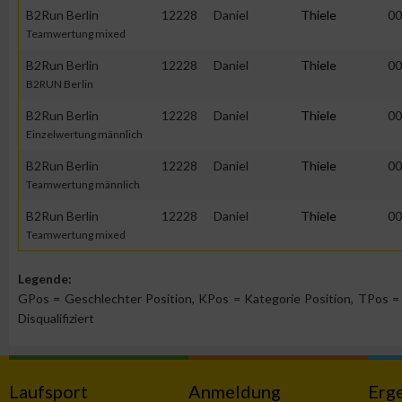
IAB-Besonderheiten:
B2Run Berlin
12228
Daniel
Thiele
00
Teamwertung mixed
Verwendung genauer Standortdaten
B2Run Berlin
12228
Daniel
Thiele
00
B2RUN Berlin
Geräte anhand von aktiv angeforderten Informationen identifi
B2Run Berlin
12228
Daniel
Thiele
00
Einzelwertung männlich
Nicht-IAB-Verarbeitungszwecke:
B2Run Berlin
12228
Daniel
Thiele
00
Notwendig
Teamwertung männlich
B2Run Berlin
12228
Daniel
Thiele
00
Teamwertung mixed
Performance
Legende:
Funktional
GPos = Geschlechter Position, KPos = Kategorie Position, TPos = 
Disqualifiziert
Werbung
Laufsport
Anmeldung
Erg