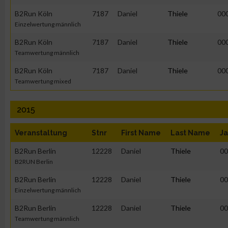
B2Run Köln
7187
Daniel
Thiele
00
Erstellung von Profilen zur Personalisierung von Inhalten
Einzelwertung männlich
B2Run Köln
7187
Daniel
Thiele
00
Teamwertung männlich
Verwendung von Profilen zur Auswahl personalisierter Inhalte
B2Run Köln
7187
Daniel
Thiele
00
Teamwertung mixed
Messung der Werbeleistung
2015
Messung der Performance von Inhalten
Veranstaltung
Stnr
First Name
Last Name
Ja
Analyse von Zielgruppen durch Statistiken oder Kombinatione
B2Run Berlin
12228
Daniel
Thiele
00
verschiedenen Quellen
B2RUN Berlin
B2Run Berlin
12228
Daniel
Thiele
00
Entwicklung und Verbesserung der Angebote
Einzelwertung männlich
B2Run Berlin
12228
Daniel
Thiele
00
Verwendung reduzierter Daten zur Auswahl von Inhalten
Teamwertung männlich