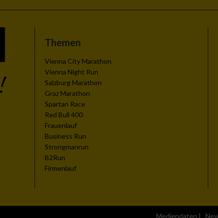
Themen
Vienna City Marathon
Vienna Night Run
Salzburg Marathon
Graz Marathon
Spartan Race
Red Bull 400
Frauenlauf
Business Run
Strongmanrun
B2Run
Firmenlauf
Mediendaten
|
New