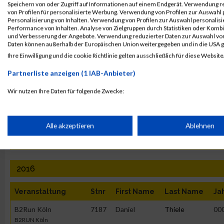
Speichern von oder Zugriff auf Informationen auf einem Endgerät. Verwendung r
2017
von Profilen für personalisierte Werbung. Verwendung von Profilen zur Auswahl p
Personalisierung von Inhalten. Verwendung von Profilen zur Auswahl personalis
Performance von Inhalten. Analyse von Zielgruppen durch Statistiken oder Komb
Veranstaltung
Stnr
First Name
Last Name
Ja
und Verbesserung der Angebote. Verwendung reduzierter Daten zur Auswahl von
Daten können außerhalb der Europäischen Union weitergegeben und in die USA 
B2Run Köln
7912
Daniel
Thiele
00
Ihre Einwilligung und die cookie Richtlinie gelten ausschließlich für diese Website
B2Run Köln
Partnerliste anzeigen (1 IAB-Anbieter)
B2Run Köln
7912
Daniel
Thiele
00
Einzelwertung männlich
Wir nutzen Ihre Daten für folgende Zwecke:
B2Run Köln
7912
Daniel
Thiele
00
IAB-Verarbeitungszwecke:
Teamwertung männlich
Speichern von oder Zugriff auf Informationen auf einem Endge
Alle akzeptieren
Ablehnen
B2Run Köln
7912
Daniel
Thiele
00
Teamwertung mixed
Verwendung reduzierter Daten zur Auswahl von Werbeanzeige
2016
Erstellung von Profilen für personalisierte Werbung
Veranstaltung
Stnr
First Name
Last Name
Ja
B2Run Köln
7187
Daniel
Thiele
00
Verwendung von Profilen zur Auswahl personalisierter Werbun
B2RUN Köln