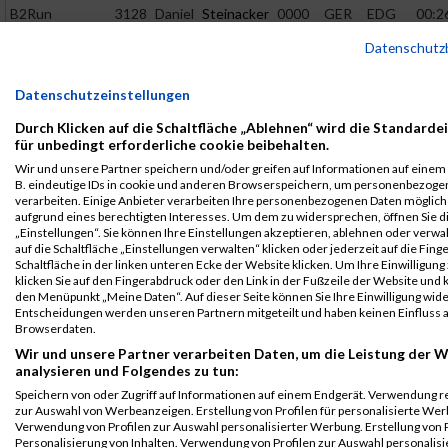
B2Run
3128
Daniel
Steinacker
0000
GER
EDG
00:2
Dortmund
Datenschutz
Einzelwertung
männlich
Datenschutzeinstellungen
B2Run
3128
Daniel
Steinacker
0000
GER
EDG
00:2
Dortmund
Durch Klicken auf die Schaltfläche „Ablehnen“ wird die Standarde
für unbedingt erforderliche cookie beibehalten.
Teamwertung
männlich
Wir und unsere Partner speichern und/oder greifen auf Informationen auf einem G
B. eindeutige IDs in cookie und anderen Browserspeichern, um personenbezoge
B2Run
3128
Daniel
Steinacker
0000
GER
EDG
00:2
verarbeiten. Einige Anbieter verarbeiten Ihre personenbezogenen Daten möglic
Dortmund
aufgrund eines berechtigten Interesses. Um dem zu widersprechen, öffnen Sie d
„Einstellungen“. Sie können Ihre Einstellungen akzeptieren, ablehnen oder verwa
Teamwertung
auf die Schaltfläche „Einstellungen verwalten“ klicken oder jederzeit auf die Fin
mixed
Schaltfläche in der linken unteren Ecke der Website klicken. Um Ihre Einwilligung
klicken Sie auf den Fingerabdruck oder den Link in der Fußzeile der Website und k
Legende:
den Menüpunkt „Meine Daten“. Auf dieser Seite können Sie Ihre Einwilligung wid
GPos = Geschlechter Position, KPos = Kategorie Position, TPos =
Entscheidungen werden unseren Partnern mitgeteilt und haben keinen Einfluss a
Browserdaten.
Team Position, DNS = Did not start, DNF = Did not finish, DQ =
Wir und unsere Partner verarbeiten Daten, um die Leistung der W
Disqualifiziert
analysieren und Folgendes zu tun:
Speichern von oder Zugriff auf Informationen auf einem Endgerät. Verwendung r
zur Auswahl von Werbeanzeigen. Erstellung von Profilen für personalisierte Wer
Verwendung von Profilen zur Auswahl personalisierter Werbung. Erstellung von P
Personalisierung von Inhalten. Verwendung von Profilen zur Auswahl personalisie