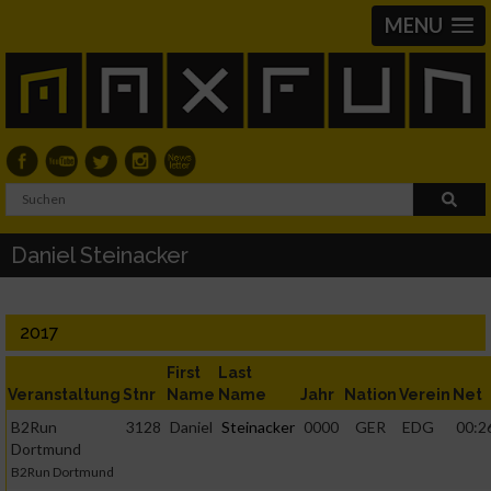
MENU
Daniel Steinacker
2017
First
Last
Veranstaltung
Stnr
Name
Name
Jahr
Nation
Verein
Net
B2Run
3128
Daniel
Steinacker
0000
GER
EDG
00:2
Dortmund
B2Run Dortmund