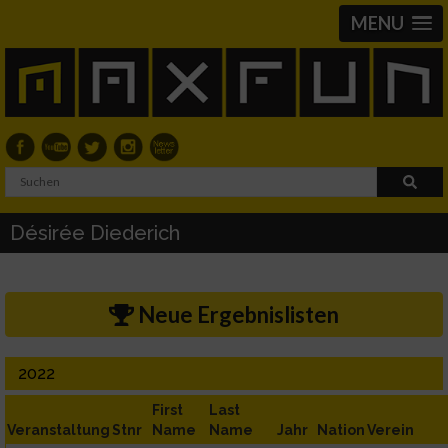
MENU
Désirée Diederich
Neue Ergebnislisten
2022
First
Last
Veranstaltung
Stnr
Name
Name
Jahr
Nation
Verein