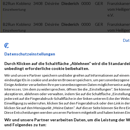
B2Run Koblenz
3408
Désirée
Diederich
0000
GER
Franziskane
vom Heilige
Einzelwertung
e.V.
B2Run Koblenz
3408
Désirée
Diederich
0000
GER
Franziskane
vom Heilige
Einzelwertung
e.V.
weiblich
Dat
B2Run Koblenz
3408
Désirée
Diederich
0000
GER
Franziskane
vom Heilige
Teamwertung
Datenschutzeinstellungen
e.V.
mixed
Durch Klicken auf die Schaltfläche „Ablehnen“ wird die Standardei
B2Run Koblenz
3408
Désirée
Diederich
0000
GER
Franziskane
unbedingt erforderliche cookie beibehalten.
vom Heilige
Teamwertung
Wir und unsere Partner speichern und/oder greifen auf Informationen auf einem G
e.V.
weiblich
eindeutige IDs in cookie und anderen Browserspeichern, um personenbezogene 
Einige Anbieter verarbeiten Ihre personenbezogenen Daten möglicherweise aufg
Legende:
Interesses. Um dem zu widersprechen, öffnen Sie die „Einstellungen“. Sie können
GPos = Geschlechter Position, KPos = Kategorie Position, TPos =
akzeptieren, ablehnen oder verwalten, indem Sie auf die Schaltfläche „Einstellun
jederzeit auf die Fingerabdruck-Schaltfläche in der linken unteren Ecke der Webs
Team Position, DNS = Did not start, DNF = Did not finish, DQ =
Einwilligung zu widerrufen, klicken Sie auf den Fingerabdruck oder den Link in d
Disqualifiziert
klicken Sie auf den Menüpunkt „Meine Daten“. Auf dieser Seite können Sie Ihre Ei
Diese Entscheidungen werden unseren Partnern mitgeteilt und haben keinen Ein
Wir und unsere Partner verarbeiten Daten, um die Leistung der W
und Folgendes zu tun: