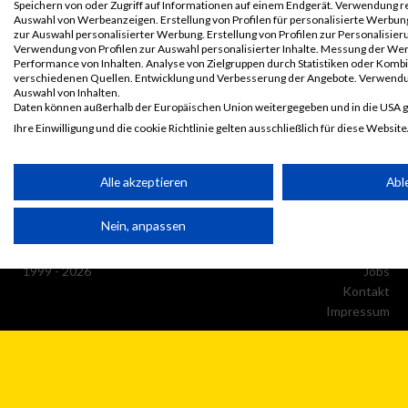
Speichern von oder Zugriff auf Informationen auf einem Endgerät. Verwendung r
Auswahl von Werbeanzeigen. Erstellung von Profilen für personalisierte Werbun
zur Auswahl personalisierter Werbung. Erstellung von Profilen zur Personalisieru
Verwendung von Profilen zur Auswahl personalisierter Inhalte. Messung der We
Performance von Inhalten. Analyse von Zielgruppen durch Statistiken oder Komb
verschiedenen Quellen. Entwicklung und Verbesserung der Angebote. Verwendu
Auswahl von Inhalten.
Daten können außerhalb der Europäischen Union weitergegeben und in die USA 
Ihre Einwilligung und die cookie Richtlinie gelten ausschließlich für diese Website
Partnerliste anzeigen (1 IAB-Anbieter)
Alle akzeptieren
Abl
Wir nutzen Ihre Daten für folgende Zwecke:
IAB-Verarbeitungszwecke:
Nein, anpassen
© MaxFun Sports GmbH
Mediadaten
Speichern von oder Zugriff auf Informationen auf einem Endge
1999 - 2026
Jobs
Kontakt
Verwendung reduzierter Daten zur Auswahl von Werbeanzeige
Impressum
Erstellung von Profilen für personalisierte Werbung